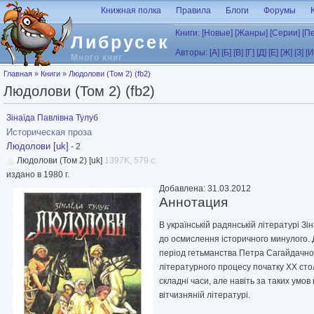
Перейти к основному содержанию
Книжная полка
Правила
Блоги
Форумы
Книги:
[Новые]
[Жанры]
[Серии]
[П
Либрусек
Авторы:
[А]
[Б]
[В]
[Г]
[Д]
[Е]
[Ж]
[З]
[И
Много книг
Вы здесь
Главная
»
Книги
»
Людолови (Том 2) (fb2)
Людолови (Том 2) (fb2)
Зiнаїда Павлівна Тулуб
Историческая проза
Людолови [uk]
- 2
Людолови (Том 2) [uk]
1397K, 579 с.
издано в 1980 г.
Добавлена: 31.03.2012
Аннотация
В українській радянській літературі З
до осмислення історичного минулого.
період гетьманства Петра Сагайдачн
літературного процесу початку ХХ сто
складні часи, але навіть за таких умов
вітчизняній літературі.