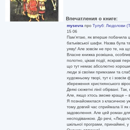
Впечатления о книге:
mysevra
про
Тулуб
:
Людолови (Т
15 06
Пам’ятаю, як вперше побачила цю
батьківської шафи. Назва була т
уяву! Але зовсім не про те, на щ
Власне книжка розкішна, особли
полотно, цікаві події, яскраві п
що тут немає абсолютно хороших 
люди зі своїми примхами та слаб
художньому творі, тут є і зовсім 
збереження християнського вір
Деякі сюжетні лінії обірвані. Так,
Але, якщо хтось зможе краще – 
Я познайомилася з класичною ук
тому довгий час сприймала її як 
задоволення. Але цей роман дл
несподіванкою. До речі, «Людоло
шкільної програми, принаймні, у