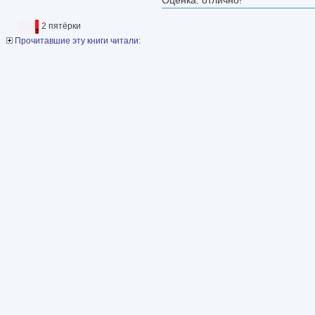
Оценка: отлично!
2 пятёрки
Прочитавшие эту книги читали: