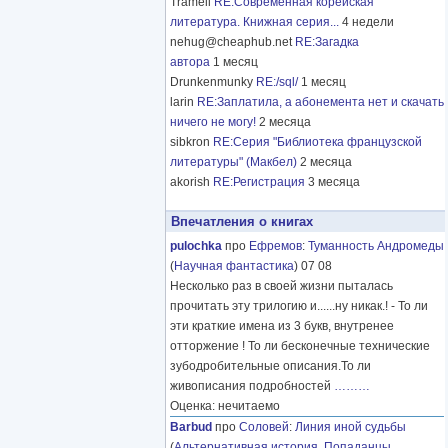
Tramell
RE:Современная корейская
литература. Книжная серия...
4 недели
nehug@cheaphub.net
RE:Загадка
автора
1 месяц
Drunkenmunky
RE:/sql/
1 месяц
larin
RE:Заплатила, а абонемента нет и скачать
ничего не могу!
2 месяца
sibkron
RE:Серия "Библиотека французской
литературы" (Макбел)
2 месяца
akorish
RE:Регистрация
3 месяца
Впечатления о книгах
pulochka
про
Ефремов
:
Туманность Андромеды
(
Научная фантастика
) 07 08
Несколько раз в своей жизни пыталась
прочитать эту трилогию и......ну никак.! - То ли
эти краткие имена из 3 букв, внутренее
отторжение ! То ли бесконечные технические
зубодробительные описания.То ли
живописания подробностей
………
Оценка: нечитаемо
Barbud
про
Соловей
:
Линия иной судьбы
(
Альтернативная история
,
Попаданцы
,