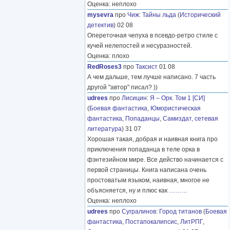
Оценка: неплохо
mysevra
про
Чиж
:
Тайны льда
(
Исторический
детектив
) 02 08
Опереточная чепуха в псевдо-ретро стиле с
кучей нелепостей и несуразностей.
Оценка: плохо
RedRoses3
про
Таксист
01 08
А чем дальше, тем лучше написано. 7 часть
другой "автор" писал? ))
udrees
про
Лисицин
:
Я – Орк. Том 1 [СИ]
(
Боевая фантастика
,
Юмористическая
фантастика
,
Попаданцы
,
Самиздат, сетевая
литература
) 31 07
Хорошая такая, добрая и наивная книга про
приключения попаданца в теле орка в
фэнтезийном мире. Все действо начинается с
первой страницы. Книга написана очень
простоватым языком, наивная, многое не
объясняется, ну и плюс как
………
Оценка: неплохо
udrees
про
Сугралинов
:
Город титанов
(
Боевая
фантастика
,
Постапокалипсис
,
ЛитРПГ
,