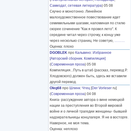
Самиздат, сетевая литература
) 05 08
Скучно и монотонно. Линейное
малохудожественное повествование идет
семимильными шагами, напоминая по стилю
скорее сочинение "Как я провел лето". К
середине читал через строчку, к концу уже
через несколько страниц. Не советую,
………
Оценка: плохо
DGOBLEK
про
Кальвино
:
Избранное
[Авторский сборник. Компиляция]
(
Современная проза
) 05 08
Компиляция...Путь в штаб (рассказ, перевод Р.
Хлодовского) должен быть, здесь же вставили
другой перевод.
Oleg68
про
Шлинк
:
Чтец
[
Der Vorleser
ru]
(
Современная проза
) 04 08
Книга- рассуждение автора о вине немецкой
нации за преступления во Второй мировой
войне и о личной трагедии женщины- бывшей
надзирательницы концлагеря. Я не в восторге.
Наверное, не моя тема.
Оценка: неплохо