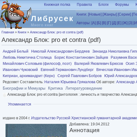
Перейти к основному содержанию
Книжная полка
Правила
Блоги
Форумы
Книги:
[Новые]
[Жанры]
[Серии]
[П
Либрусек
Авторы:
[А]
[Б]
[В]
[Г]
[Д]
[Е]
[Ж]
[З]
[И
Много книг
Вы здесь
Главная
»
Книги
»
Александр Блок: pro et contra (pdf)
Александр Блок: pro et contra (pdf)
Андрей Белый
Николай Александрович Бердяев
Зинаида Николаевна Гип
Любовь Никитична Столица
Борис Константинович Зайцев
Разумник Васи
Михайлович Соловьев (философ, поэт)
Валерий Яковлевич Брюсов
Осип 
Иванович Чуковский
Евгений Германович Лундберг
Вячеслав Иванович Ив
Киприан, архимандрит (Керн)
Сергей Павлович Бобров
Юрий Александров
Редсовет Составитель:
Наталия Юрьевна Грякалова
Об авторе:
Александр 
Биографии и Мемуары
Критика
Литературоведение
Александр Блок: pro et contra [антология : личность и творчество Алекса
Показать
Упоминается
издано в 2004 г.
Издательство Русской Христианской гуманитарной академи
Добавлена: 19.04.2012
Аннотация