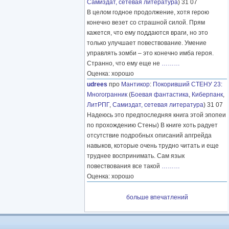
Самиздат, сетевая литература
) 31 07
В целом годное продолжение, хотя герою
конечно везет со страшной силой. Прям
кажется, что ему поддаются враги, но это
только улучшает повествование. Умение
управлять зомби – это конечно имба героя.
Странно, что ему еще не
………
Оценка: хорошо
udrees
про
Мантикор
:
Покоривший СТЕНУ 23:
Многогранник
(
Боевая фантастика
,
Киберпанк
,
ЛитРПГ
,
Самиздат, сетевая литература
) 31 07
Надеюсь это предпоследняя книга этой эпопеи
по прохождению Стены) В книге хоть радует
отсутствие подробных описаний апгрейда
навыков, которые очень трудно читать и еще
труднее воспринимать. Сам язык
повествования все такой
………
Оценка: хорошо
больше впечатлений