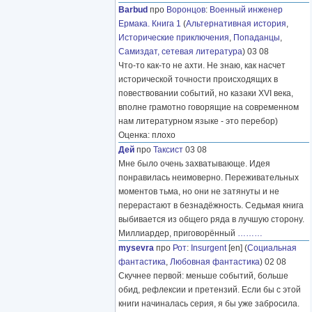
Barbud
про
Воронцов
:
Военный инженер
Ермака. Книга 1
(
Альтернативная история
,
Исторические приключения
,
Попаданцы
,
Самиздат, сетевая литература
) 03 08
Что-то как-то не ахти. Не знаю, как насчет
исторической точности происходящих в
повествовании событий, но казаки XVI века,
вполне грамотно говорящие на современном
нам литературном языке - это перебор)
Оценка: плохо
Дей
про
Таксист
03 08
Мне было очень захватывающе. Идея
понравилась неимоверно. Переживательных
моментов тьма, но они не затянуты и не
перерастают в безнадёжность. Седьмая книга
выбивается из общего ряда в лучшую сторону.
Миллиардер, приговорённый
………
mysevra
про
Рот
:
Insurgent
[en] (
Социальная
фантастика
,
Любовная фантастика
) 02 08
Скучнее первой: меньше событий, больше
обид, рефлексии и претензий. Если бы с этой
книги начиналась серия, я бы уже забросила.