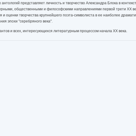
 антологий представляет личность и творчество Александра Блока в контекс
рными, общественными и философскими направлениями первой трети XX век
я и оценки творчества крупнейшего поэта-символиста в ее наиболее драмат
ния эпохи "серебряного века".
рантов и всех, интересующихся литературным процессом начала XX века.