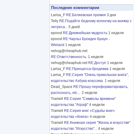
Последние комментарии
Larisa_F
RE:Беляевская премия
3 дня
Telly
RE:Подайте бедному копеечку на книжку с
литреса...
5 дней
epoost
RE:Древнейшая мудрость
1 неделя
epoost
RE:Чарльз Брокден Браун -
Wieland
1 неделя
nehug@cheaphub.net
RE:Ответственность.
1 неделя
nehug@cheaphub.net
RE:Доступ
1 неделя
Larisa_F
RE:Принцесса-бродяжка
1 неделя
Larisa_F
RE:Серия "Очень прикольная книга",
издательство Азбука-классика
1 неделя
Dead_Space
RE:Прошу переформатировать,
распознать, etc...
2 недели
Tramell
RE:Серия "Символы времени"
издательства "Аграф"
4 недели
Tramell
RE:Серия книг «Судьбы книг»
издательства «Книга»
4 недели
Tramell
RE:Книжная серия "Жизнь в искусстве"
издательство "Искусство"...
4 недели