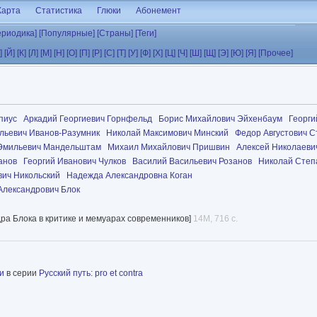
Карта
Статистика
Глюки
Абонемент
ериодика]
[Популярные]
[Страны]
[Теги]
]
[Й]
[К]
[Л]
[М]
[Н]
[О]
[П]
[Р]
[С]
[Т]
[У]
[Ф]
[Х]
[Ц]
[Ч]
[Ш]
[Щ]
[Э]
[Ю]
[Я]
[Прочее]
пиус
Аркадий Георгиевич Горнфельд
Борис Михайлович Эйхенбаум
Георги
льевич Иванов-Разумник
Николай Максимович Минский
Федор Августович С
Эмильевич Мандельштам
Михаил Михайлович Пришвин
Алексей Николаеви
анов
Георгий Иванович Чулков
Василий Васильевич Розанов
Николай Степ
ич Никольский
Надежда Александровна Коган
Александрович Блок
ндра Блока в критике и мемуарах современников]
14M, 716 с.
и
в серии
Русский путь: pro et contra