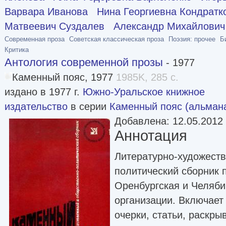
Варвара Иванова
Нина Георгиевна Кондратк
Матвеевич Суздалев
Александр Михайлович
Современная проза
Советская классическая проза
Поэзия: прочее
Б
Критика
Антология современной прозы
- 1977
Каменный пояс, 1977
1985K, 285 с.
издано в 1977 г.
Южно-Уральское книжное
издательство
в серии
Каменный пояс (альман
Добавлена: 12.05.2012
Аннотация
Литературно-художест
политический сборник 
Оренбургская и Челяби
организации. Включает 
очерки, статьи, раскр