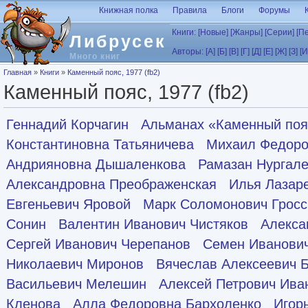
Перейти к основному содержанию
Книжная полка
Правила
Блоги
Форумы
Книги:
[Новые]
[Жанры]
[Серии]
[П
Либрусек
Авторы:
[А]
[Б]
[В]
[Г]
[Д]
[Е]
[Ж]
[З]
[И
Много книг
Вы здесь
Главная
»
Книги
»
Каменный пояс, 1977 (fb2)
Каменный пояс, 1977 (fb2)
Геннадий Корчагин
Альманах «Каменный поя
Константиновна Татьяничева
Михаил Федоро
Андрияновна Дышаленкова
Рамазан Нургал
Александровна Преображенская
Илья Лазар
Евгеньевич Яровой
Марк Соломонович Грос
Сонин
Валентин Иванович Чистяков
Алекса
Сергей Иванович Черепанов
Семен Иванович
Николаевич Миронов
Вячеслав Алексеевич 
Васильевич Мелешин
Алексей Петрович Иван
Кленова
Алла Федоровна Бархоленко
Игор