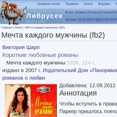
Перейти к основному содержанию
Книжная полка
Правила
Блоги
Форумы
Книги:
[Новые]
[Жанры]
[Серии]
[П
Либрусек
Авторы:
[А]
[Б]
[В]
[Г]
[Д]
[Е]
[Ж]
[З]
[И
Много книг
Вы здесь
Главная
»
Книги
»
Мечта каждого мужчины (fb2)
Мечта каждого мужчины (fb2)
Виктория Шарп
Короткие любовные романы
Мечта каждого мужчины
531K, 124 с.
издано в 2007 г.
Издательский Дом «Панорам
романов о любви
Добавлена: 12.09.2012
Аннотация
Чтобы вступить в прав
Паркер пришлось поехат