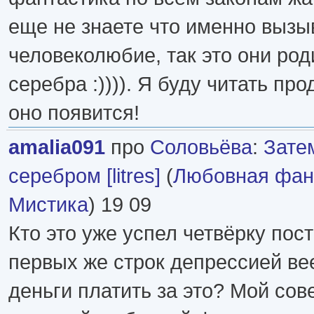
еще не знаете что именно вызы
человеколюбие, так это они ро
серебра :)))). Я буду читать пр
оно появится!
amalia091
про
Соловьёва
:
Зате
серебром [litres]
(
Любовная фан
Мистика
) 19 09
Кто это уже успел четвёрку пос
первых же строк депрессией вее
деньги платить за это? Мой сове