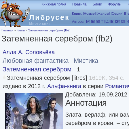
Перейти к основному содержанию
Книжная полка
Правила
Блоги
Форумы
Книги:
[Новые]
[Жанры]
[Серии]
[П
Либрусек
Авторы:
[А]
[Б]
[В]
[Г]
[Д]
[Е]
[Ж]
[З]
[И
Много книг
Вы здесь
Главная
»
Книги
»
Затемненная серебром (fb2)
Затемненная серебром (fb2)
Алла А. Соловьёва
Любовная фантастика
Мистика
Затемненная серебром
- 1
Затемненная серебром [litres]
1619K, 354 с.
издано в 2012 г.
Альфа-книга
в серии
Романти
Добавлена: 19.09.2012
Аннотация
Злата, верлаф, или ва
серебром в крови, – с