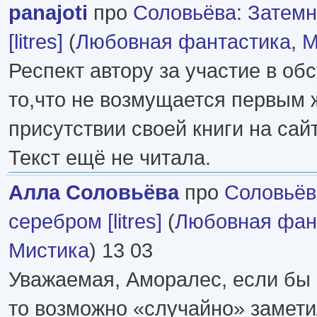
panajoti
про
Соловьёва
:
Затемн
[litres]
(
Любовная фантастика
,
М
Респект автору за участие в об
то,что не возмущается первым 
присутствии своей книги на сайт
Текст ещё не читала.
Алла Соловьёва
про
Соловьёв
серебром [litres]
(
Любовная фан
Мистика
) 13 03
Уважаемая, Аморалес, если бы 
то возможно «случайно» замети