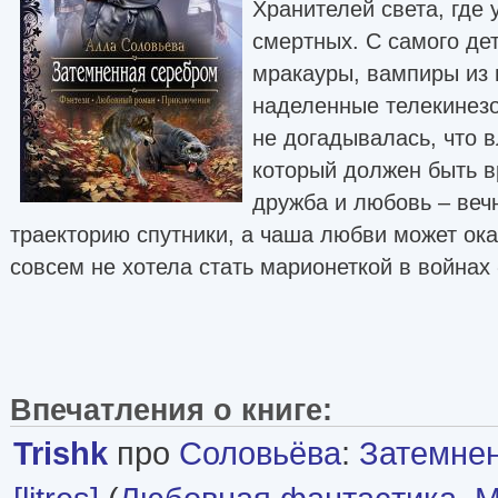
Хранителей света, где
смертных. С самого дет
мракауры, вампиры из 
наделенные телекинезо
не догадывалась, что 
который должен быть в
дружба и любовь – ве
траекторию спутники, а чаша любви может ока
совсем не хотела стать марионеткой в войнах
Впечатления о книге:
Trishk
про
Соловьёва
:
Затемне