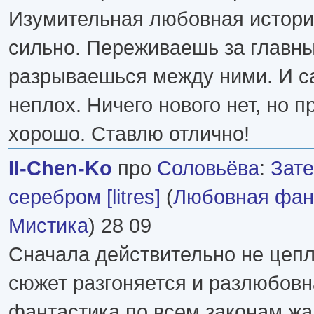
Изумительная любовная истори
сильно. Переживаешь за главны
разрываешься между ними. И с
неплох. Ничего нового нет, но 
хорошо. Ставлю отлично!
Il-Chen-Ko
про
Соловьёва
:
Зат
серебром [litres]
(
Любовная фан
Мистика
) 28 09
Сначала действительно не цепл
сюжет разгоняется и разлюбов
фантастика по всем законам жа