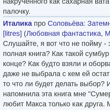
накрученного как сахарная ват
палочку.
Италика
про
Соловьёва
:
Затем
[litres]
(
Любовная фантастика
,
М
Слушайте, я вот что не пойму - э
полная книга? Как такой сумбур
конце? Как будто взяли и оборва
даже не выбрала с кем ей остать
то что ли будет делать выбор? 
напомнила эта книга мне "Сумер
любит Макса только как друга. 