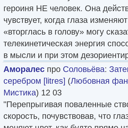
героиня НЕ человек. Она дейст
чувствует, когда глаза изменяют
«вторглась в голову» могу сказа
телекинетическая энергия спос
в мысли и при этом дезориентир
Аморалес
про
Соловьёва
:
Зате
серебром [litres]
(
Любовная фан
Мистика
) 12 03
"Перепрыгивая поваленные ств
скорость, почувствовав, что гла
меняют цвет, как будто прямо н