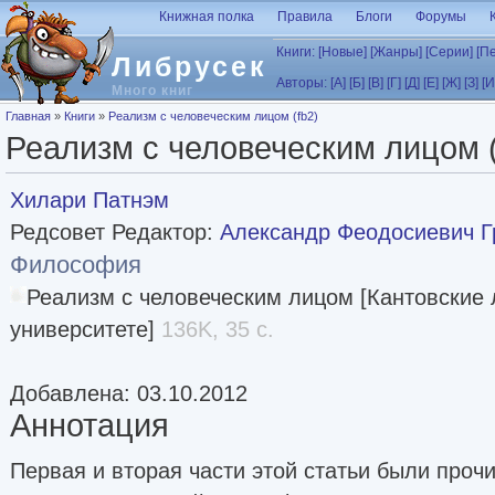
Перейти к основному содержанию
Книжная полка
Правила
Блоги
Форумы
Книги:
[Новые]
[Жанры]
[Серии]
[П
Либрусек
Авторы:
[А]
[Б]
[В]
[Г]
[Д]
[Е]
[Ж]
[З]
[И
Много книг
Вы здесь
Главная
»
Книги
»
Реализм с человеческим лицом (fb2)
Реализм с человеческим лицом (
Хилари Патнэм
Редсовет Редактор:
Александр Феодосиевич Г
Философия
Реализм с человеческим лицом [Кантовские
университете]
136K, 35 с.
Добавлена: 03.10.2012
Аннотация
Первая и вторая части этой статьи были проч