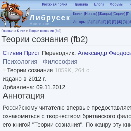
Перейти к основному содержанию
Книжная полка
Правила
Блоги
Форумы
Книги:
[Новые]
[Жанры]
[Серии]
[П
Либрусек
Авторы:
[А]
[Б]
[В]
[Г]
[Д]
[Е]
[Ж]
[З]
[И
Много книг
Вы здесь
Главная
»
Книги
»
Теории сознания (fb2)
Теории сознания (fb2)
Стивен Прист
Переводчик:
Александр Феодоси
Психология
Философия
Теории сознания
1059K, 264 с.
издано в 2012 г.
Добавлена: 09.11.2012
Аннотация
Российскому читателю впервые предоставляе
ознакомиться с творчеством британского фил
его книгой "Теории сознания". По жанру эту кн