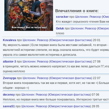
Впечатления о книге:
ssrocker
про
Шелонин
:
Ревизор
(
Юмо
Кто жаждет серьезного чтения Вам не
Geluk
про
Шелонин
:
Ревизор
(
Юморис
плохо
Kovaleva
про
Шелонин
:
Ревизор
(
Юмористическая фантастика
) 20 01
Фу, мерзость какая ( Если первая книга была местами забавной, то вторая
малолетней истерички слепили, но ведь сначала казалось, что будет норма
украла эта самая малолетняя истеричка и дописала.
allastor-3
про
Шелонин
:
Ревизор
(
Юмористическая фантастика
) 27 08
в принципе, читать можно.немного напрягает,то как вче легко даеться ГГ,что
оценка:неплохо
Zveruyga
про
Шелонин
:
Ревизор
(
Юмористическая фантастика
) 22 07
Вторая книга понравилась так же как и первая, хотя нет, не так же =) Боль
общем - хорошо =)
decensy
про
Шелонин
:
Ревизор
(
Юмористическая фантастика
) 07 06
Неплохо, но первая книга мне больше понравилась. Интересно третья часть
savva51
про
Шелонин
:
Ревизор
(
Юмористическая фантастика
) 28 05