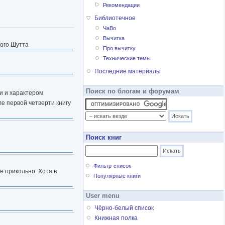
Рекомендации
Библиотечное
ЧаВо
Вычитка
кого Шутта
Про вычитку
Технические темы
Последние материалы
Поиск по блогам и форумам
ми и характером
ле первой четверти книгу
Поиск книг
Фильтр-список
е прикольно. Хотя в
Популярные книги
User menu
Чёрно-белый список
Книжная полка