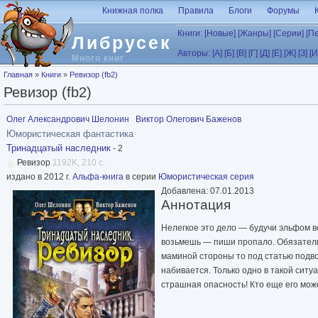
Перейти к основному содержанию
Книжная полка
Правила
Блоги
Форумы
Книги:
[Новые]
[Жанры]
[Серии]
[П
Либрусек
Авторы:
[А]
[Б]
[В]
[Г]
[Д]
[Е]
[Ж]
[З]
[И
Много книг
Вы здесь
Главная
»
Книги
»
Ревизор (fb2)
Ревизор (fb2)
Олег Александрович Шелонин
Виктор Олегович Баженов
Юмористическая фантастика
Тринадцатый наследник
- 2
Ревизор
1192K, 210 с.
издано в 2012 г.
Альфа-книга
в серии
Юмористическая серия
Добавлена: 07.01.2013
Аннотация
Нелегкое это дело — будучи эльфом в
возьмешь — пиши пропало. Обязательн
маминой стороны то под статью подво
набивается. Только одно в такой ситу
страшная опасность! Кто еще его мож