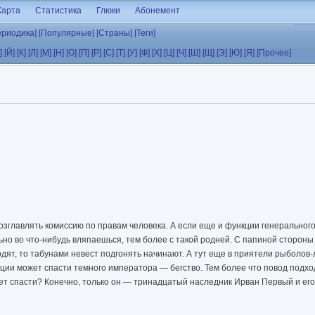
Карта
Статистика
Глюки
Абонемент
ериодика]
[Популярные]
[Страны]
[Теги]
]
[Й]
[К]
[Л]
[М]
[Н]
[О]
[П]
[Р]
[С]
[Т]
[У]
[Ф]
[Х]
[Ц]
[Ч]
[Ш]
[Щ]
[Э]
[Ю]
[Я]
[Прочее]
озглавлять комиссию по правам человека. А если еще и функции генерального
о во что-нибудь вляпаешься, тем более с такой родней. С папиной стороны к
дят, то табунами невест подгонять начинают. А тут еще в приятели рыболов-
ации может спасти темного императора — бегство. Тем более что повод подхо
ет спасти? Конечно, только он — тринадцатый наследник Ирван Первый и его