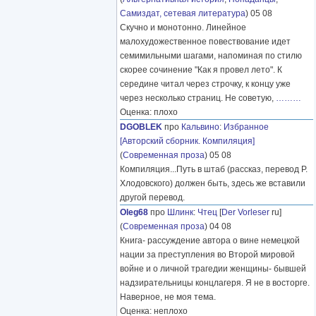
Самиздат, сетевая литература
) 05 08
Скучно и монотонно. Линейное
малохудожественное повествование идет
семимильными шагами, напоминая по стилю
скорее сочинение "Как я провел лето". К
середине читал через строчку, к концу уже
через несколько страниц. Не советую,
………
Оценка: плохо
DGOBLEK
про
Кальвино
:
Избранное
[Авторский сборник. Компиляция]
(
Современная проза
) 05 08
Компиляция...Путь в штаб (рассказ, перевод Р.
Хлодовского) должен быть, здесь же вставили
другой перевод.
Oleg68
про
Шлинк
:
Чтец
[
Der Vorleser
ru]
(
Современная проза
) 04 08
Книга- рассуждение автора о вине немецкой
нации за преступления во Второй мировой
войне и о личной трагедии женщины- бывшей
надзирательницы концлагеря. Я не в восторге.
Наверное, не моя тема.
Оценка: неплохо