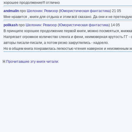
хорошее продолжение!!! отлично
andmalin
про
Шелонин
:
Ревизор
(
Юмористическая фантастика
) 21 05
Мне нравится , книги для отдыха и этим всё сказано. Да они и не претендую
polikash
про
Шелонин
:
Ревизор
(
Юмористическая фантастика
) 14 05
В принципе хорошее продолжение первой книги, можно посмеяться, книжка
Напрягает огромное количество сленга и фени, неимоверная крутость ГГ - с
авторы писали-писали, а потом резко закруглились - надоело.
Но в общем книга понравилась легкостью чтения наверное и неизменным х
Прочитавшие эту книги читали: