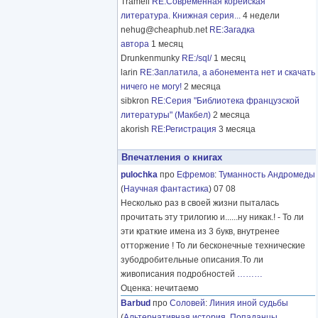
Tramell
RE:Современная корейская
литература. Книжная серия...
4 недели
nehug@cheaphub.net
RE:Загадка
автора
1 месяц
Drunkenmunky
RE:/sql/
1 месяц
larin
RE:Заплатила, а абонемента нет и скачать
ничего не могу!
2 месяца
sibkron
RE:Серия "Библиотека французской
литературы" (Макбел)
2 месяца
akorish
RE:Регистрация
3 месяца
Впечатления о книгах
pulochka
про
Ефремов
:
Туманность Андромеды
(
Научная фантастика
) 07 08
Несколько раз в своей жизни пыталась
прочитать эту трилогию и......ну никак.! - То ли
эти краткие имена из 3 букв, внутренее
отторжение ! То ли бесконечные технические
зубодробительные описания.То ли
живописания подробностей
………
Оценка: нечитаемо
Barbud
про
Соловей
:
Линия иной судьбы
(
Альтернативная история
,
Попаданцы
,