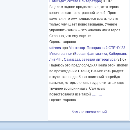
Самиздат, сетевая литература
) 31 07
В целом годное продолжение, хотя герою
конечно везет со страшной силой. Прям
кажется, что ему поддаются враги, но это
только улучшает повествование. Умение
управлять зомби – это конечно имба героя.
Странно, что ему еще не
………
Оценка: хорошо
udrees
про
Мантикор
:
Покоривший СТЕНУ 23:
Многогранник
(
Боевая фантастика
,
Киберпанк
,
ЛитРПГ
,
Самиздат, сетевая литература
) 31 07
Надеюсь это предпоследняя книга этой эпопеи
по прохождению Стены) В книге хоть радует
отсутствие подробных описаний апгрейда
навыков, которые очень трудно читать и еще
труднее воспринимать. Сам язык
повествования все такой
………
Оценка: хорошо
больше впечатлений