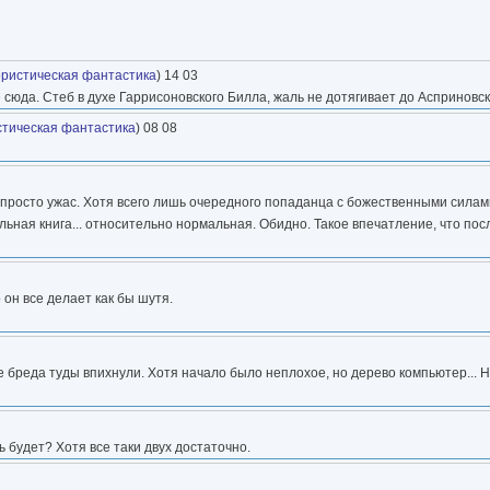
ристическая фантастика
) 14 03
 сюда. Стеб в духе Гаррисоновского Билла, жаль не дотягивает до Асприновс
тическая фантастика
) 08 08
 - просто ужас. Хотя всего лишь очередного попаданца с божественными сила
льная книга... относительно нормальная. Обидно. Такое впечатление, что пос
 он все делает как бы шутя.
ше бреда туды впихнули. Хотя начало было неплохое, но дерево компьютер... Н
 будет? Хотя все таки двух достаточно.