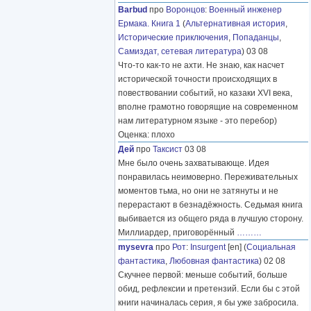
Barbud
про
Воронцов
:
Военный инженер
Ермака. Книга 1
(
Альтернативная история
,
Исторические приключения
,
Попаданцы
,
Самиздат, сетевая литература
) 03 08
Что-то как-то не ахти. Не знаю, как насчет
исторической точности происходящих в
повествовании событий, но казаки XVI века,
вполне грамотно говорящие на современном
нам литературном языке - это перебор)
Оценка: плохо
Дей
про
Таксист
03 08
Мне было очень захватывающе. Идея
понравилась неимоверно. Переживательных
моментов тьма, но они не затянуты и не
перерастают в безнадёжность. Седьмая книга
выбивается из общего ряда в лучшую сторону.
Миллиардер, приговорённый
………
mysevra
про
Рот
:
Insurgent
[en] (
Социальная
фантастика
,
Любовная фантастика
) 02 08
Скучнее первой: меньше событий, больше
обид, рефлексии и претензий. Если бы с этой
книги начиналась серия, я бы уже забросила.