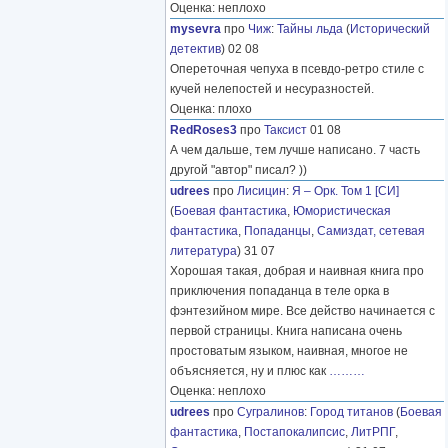
Оценка: неплохо
mysevra
про
Чиж
:
Тайны льда
(
Исторический
детектив
) 02 08
Опереточная чепуха в псевдо-ретро стиле с
кучей нелепостей и несуразностей.
Оценка: плохо
RedRoses3
про
Таксист
01 08
А чем дальше, тем лучше написано. 7 часть
другой "автор" писал? ))
udrees
про
Лисицин
:
Я – Орк. Том 1 [СИ]
(
Боевая фантастика
,
Юмористическая
фантастика
,
Попаданцы
,
Самиздат, сетевая
литература
) 31 07
Хорошая такая, добрая и наивная книга про
приключения попаданца в теле орка в
фэнтезийном мире. Все действо начинается с
первой страницы. Книга написана очень
простоватым языком, наивная, многое не
объясняется, ну и плюс как
………
Оценка: неплохо
udrees
про
Сугралинов
:
Город титанов
(
Боевая
фантастика
,
Постапокалипсис
,
ЛитРПГ
,