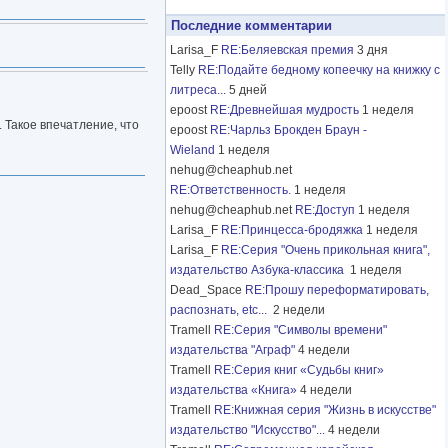
Последние комментарии
Larisa_F
RE:Беляевская премия
3 дня
Telly
RE:Подайте бедному копеечку на книжку с
литреса...
5 дней
epoost
RE:Древнейшая мудрость
1 неделя
. Такое впечатление, что
epoost
RE:Чарльз Брокден Браун -
Wieland
1 неделя
nehug@cheaphub.net
RE:Ответственность.
1 неделя
nehug@cheaphub.net
RE:Доступ
1 неделя
Larisa_F
RE:Принцесса-бродяжка
1 неделя
Larisa_F
RE:Серия "Очень прикольная книга",
издательство Азбука-классика
1 неделя
Dead_Space
RE:Прошу переформатировать,
распознать, etc...
2 недели
Tramell
RE:Серия "Символы времени"
издательства "Аграф"
4 недели
Tramell
RE:Серия книг «Судьбы книг»
издательства «Книга»
4 недели
Tramell
RE:Книжная серия "Жизнь в искусстве"
издательство "Искусство"...
4 недели