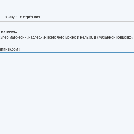
т на какую то серёзность.
 на вечер.
упер маго-воин, наследник всего чего можно и нельзя, и смазанной концовкой
еппиэндом !