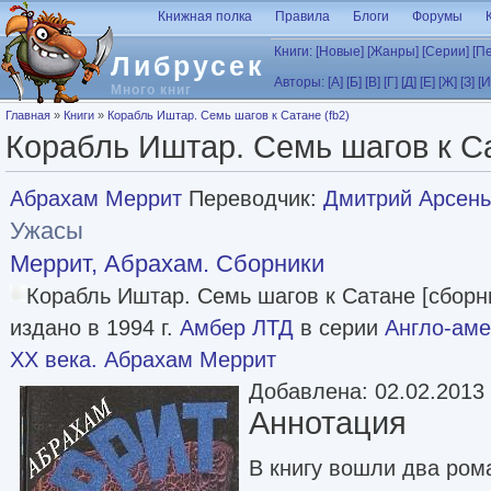
Перейти к основному содержанию
Книжная полка
Правила
Блоги
Форумы
Книги:
[Новые]
[Жанры]
[Серии]
[П
Либрусек
Авторы:
[А]
[Б]
[В]
[Г]
[Д]
[Е]
[Ж]
[З]
[И
Много книг
Вы здесь
Главная
»
Книги
»
Корабль Иштар. Семь шагов к Сатане (fb2)
Корабль Иштар. Семь шагов к Са
Абрахам Меррит
Переводчик:
Дмитрий Арсен
Ужасы
Меррит, Абрахам. Сборники
Корабль Иштар. Семь шагов к Сатане [сборн
издано в 1994 г.
Амбер ЛТД
в серии
Англо-аме
XX века. Абрахам Меррит
Добавлена: 02.02.2013
Аннотация
В книгу вошли два ром