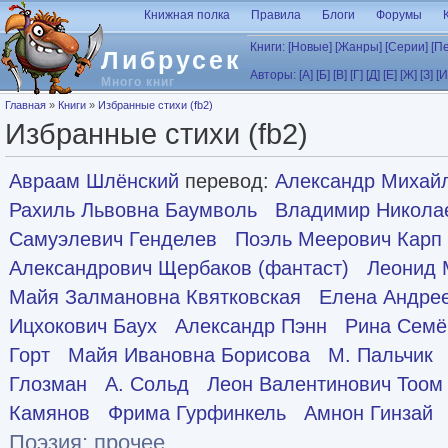
Перейти к основному содержанию
Книжная полка
Правила
Блоги
Форумы
Книги:
[Новые]
[Жанры]
[Серии]
[П
Либрусек
Авторы:
[А]
[Б]
[В]
[Г]
[Д]
[Е]
[Ж]
[З]
[И
Много книг
Вы здесь
Главная
»
Книги
»
Избранные стихи (fb2)
Избранные стихи (fb2)
Авраам Шлёнский
перевод:
Александр Михайл
Рахиль Львовна Баумволь
Владимир Никола
Самуэлевич Генделев
Поэль Меерович Карп
Александрович Щербаков (фантаст)
Леонид 
Майя Залмановна Квятковская
Елена Андре
Ицхокович Баух
Александр Пэнн
Рина Семё
Горт
Майя Ивановна Борисова
М. Пальчик
Глозман
А. Сольд
Леон Валентинович Тоом
Камянов
Фрима Гурфинкель
Амнон Гинзай
Поэзия: прочее