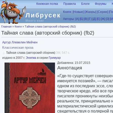
Перейти к основному содержанию
Книжная полка
Правила
Блоги
Форумы
Книги:
[Новые]
[Жанры]
[Серии]
[П
Либрусек
Авторы:
[А]
[Б]
[В]
[Г]
[Д]
[Е]
[Ж]
[З]
[И
Много книг
Вы здесь
Главная
»
Книги
»
Тайная слава (авторский сборник) (fb2)
Тайная слава (авторский сборник) (fb2)
Артур Ллевелин Мейчен
Классическая проза
Тайная слава (авторский сборник)
3M, 547 с.
издано в 2007 г.
Энигма
в серии
Гримуар
Добавлена: 15.07.2015
Аннотация
«Где-то существует совершен
именуется поэзией», — писал
одном из последних эссе, с
творческое кредо, ибо все п
писателя проникнуты неизбы
реальности, принципиально 
материалистической цивилиз
свидетельствуя о полярной п