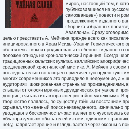
миров, настоящий том, в кот
публиковавшиеся на русском
самозванцев») повести и ром
продолжением изданного ран
сборника избранных произве
Аваллона». Сразу оговоримс
целью представить А. Мейчена прежде всего как писателя-а
инициированного в Храм Исиды-Урании Герметического о
обстоятельством и продиктованы особенности данного сос
положен отнюдь не хронологический принцип. Всегда че
традиционных кельтских культах, валлийских апокрифичес
средневековой христианской мистике, А. Мейчен в своем 
последовательно воплощал герметическую орденскую сим
многих современников это приводило в недоумение, а «ш
аудитория», шокированная странными произведениями, в
слышны отголоски мрачных друидических ритуалов и про
доктрин, считала их автора «непристойно мятежным». Впр
творчество являлось, по существу, тайным восстанием пр
скрывал, что «вечный поиск неизведанного, изначально п
уводящая в бесконечность» заставляет его чувствовать с
«благоразумных» обывателей изгоем, одиноким страннико
небу, напрягает зрение и вглядывается через океаны в п