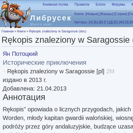
Перейти к основному содержанию
Книжная полка
Правила
Блоги
Форумы
Книги:
[Новые]
[Жанры]
[Серии]
[П
Либрусек
Авторы:
[А]
[Б]
[В]
[Г]
[Д]
[Е]
[Ж]
[З]
[И
Много книг
Вы здесь
Главная
»
Книги
»
Rękopis znaleziony w Saragossie (doc)
Rękopis znaleziony w Saragossie 
Ян Потоцкий
Исторические приключения
Rękopis znaleziony w Saragossie [pl]
2M
издано в 2013 г.
Добавлена: 21.04.2013
Аннотация
Rękopis" opowiada o licznych przygodach, jakich 
Worden, młody kapitan gwardii walońskiej, wios
podróży przez góry andaluzyjskie, budzące uzas