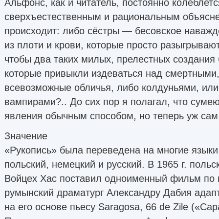
Альфонс, как и читатель, постоянно колеблет
сверхъестественным и рациональным объяснен
происходит: либо сёстры — бесовское наважд
из плоти и крови, которые просто разыгрывают
чтобы два таких милых, прелестных создания
которые привыкли издеваться над смертными
всевозможные обличья, либо колдуньями, или
вампирами?.. До сих пор я полагал, что сумею
явления обычным способом, но теперь уж сам
Значение
«Рукопись» была переведена на многие языки
польский, немецкий и русский. В 1965 г. поль
Войцех Хас поставил одноименный фильм по 
румынский драматург Александру Дабия адап
на его основе пьесу Saragosa, 66 de Zile («Сар