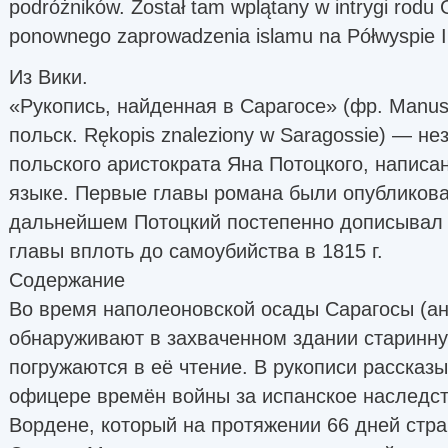
podróżników. Został tam wplątany w intrygi rod
ponownego zaprowadzenia islamu na Półwyspie I
Из Вики.
«Рукопись, найденная в Сарагосе» (фр. Manuscr
польск. Rękopis znaleziony w Saragossie) — 
польского аристократа Яна Потоцкого, напис
языке. Первые главы романа были опубликован
дальнейшем Потоцкий постепенно дописывал 
главы вплоть до самоубийства в 1815 г.
Содержание
Во время наполеоновской осады Сарагосы (ан
обнаруживают в захваченном здании старинну
погружаются в её чтение. В рукописи рассказ
офицере времён войны за испанское наследс
Вордене, который на протяжении 66 дней стра