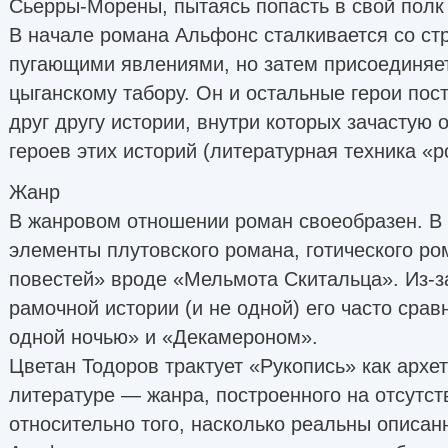
Сьерры-Морены, пытаясь попасть в свой полк
В начале романа Альфонс сталкивается со ст
пугающими явлениями, но затем присоединяе
цыганскому табору. Он и остальные герои пос
друг другу истории, внутри которых зачастую
героев этих историй (литературная техника «р
Жанр
В жанровом отношении роман своеобразен. В
элементы плутовского романа, готического р
повестей» вроде «Мельмота Скитальца». Из-з
рамочной истории (и не одной) его часто сра
одной ночью» и «Декамероном».
Цветан Тодоров трактует «Рукопись» как архе
литературе — жанра, построенного на отсутс
относительно того, насколько реальны описанн