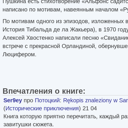
Пушкина есть стихотворение «Альфонс садитс
написано по мотивам, навеянным началом «Р
По мотивам одного из эпизодов, изложенных 
История Тибальда де ла Жакьера), в 1970 год
Алексей Хвостенко написали песню «Свидание
встрече с прекрасной Орландиной, обернувш
Люцифером.
Впечатления о книге:
Ser9ey
про
Потоцкий
:
Rękopis znaleziony w Sa
(
Исторические приключения
) 21 04
Книга которую приятно перечитать, каждый р
завитушки сюжета.