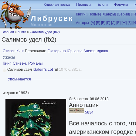
Перейти к основному содержанию
Книжная полка
Правила
Блоги
Форумы
Книги:
[Новые]
[Жанры]
[Серии]
[П
Либрусек
Авторы:
[А]
[Б]
[В]
[Г]
[Д]
[Е]
[Ж]
[З]
[И
Много книг
Вы здесь
Главная
»
Книги
»
Салимов удел (fb2)
Салимов удел (fb2)
Стивен Кинг
Переводчик:
Екатерина Юрьевна Александрова
Ужасы
Кинг, Стивен. Романы
Салимов удел [
Salem's Lot
ru]
1070K, 381 с.
Показать
Упоминается
издано в 1993 г.
Добавлена: 08.06.2013
Аннотация
5834
Все началось с того, ч
американском городке 