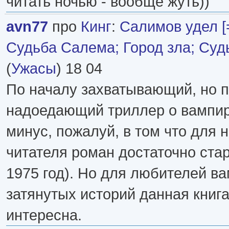
читать ночью - вообще жуть))
avn77
про
Кинг
:
Салимов удел [
Судьба Салема; Город зла; Суд
(
Ужасы
) 18 04
По началу захватывающий, но 
надоедающий триллер о вампир
минус, пожалуй, в том что для
читателя роман достаточно стар
1975 год). Но для любителей в
затянутых историй данная книг
интересна.