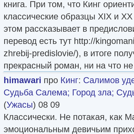
книга. При том, что Кинг ориен
классические образцы XIX и XX 
этом рассказывает в предислов
перевод есть тут http://kingomani
zhrebij-predislovie/), в итоге пол
прекрасный роман, ни на что не
himawari
про
Кинг
:
Салимов уде
Судьба Салема; Город зла; Суд
(
Ужасы
) 08 09
Классически. Не потакая, как М
эмоциональным девичьим прихо