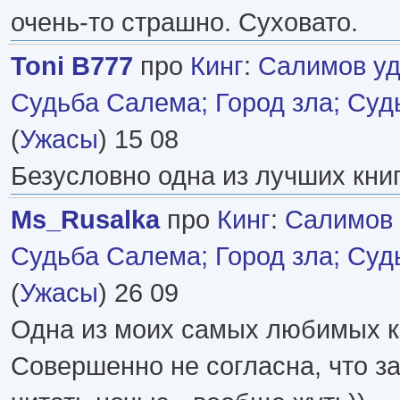
очень-то страшно. Суховато.
Toni B777
про
Кинг
:
Салимов уд
Судьба Салема; Город зла; Суд
(
Ужасы
) 15 08
Безусловно одна из лучших кни
Ms_Rusalka
про
Кинг
:
Салимов 
Судьба Салема; Город зла; Суд
(
Ужасы
) 26 09
Одна из моих самых любимых к
Совершенно не согласна, что за