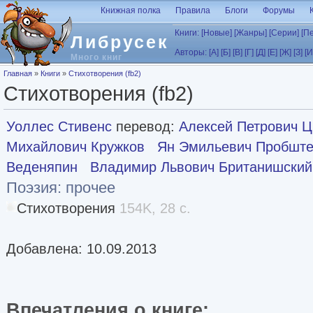
Перейти к основному содержанию
Книжная полка
Правила
Блоги
Форумы
Книги:
[Новые]
[Жанры]
[Серии]
[П
Либрусек
Авторы:
[А]
[Б]
[В]
[Г]
[Д]
[Е]
[Ж]
[З]
[И
Много книг
Вы здесь
Главная
»
Книги
»
Стихотворения (fb2)
Стихотворения (fb2)
Уоллес Стивенс
перевод:
Алексей Петрович Ц
Михайлович Кружков
Ян Эмильевич Пробшт
Веденяпин
Владимир Львович Британишский
Поэзия: прочее
Стихотворения
154K, 28 с.
Добавлена: 10.09.2013
Впечатления о книге: