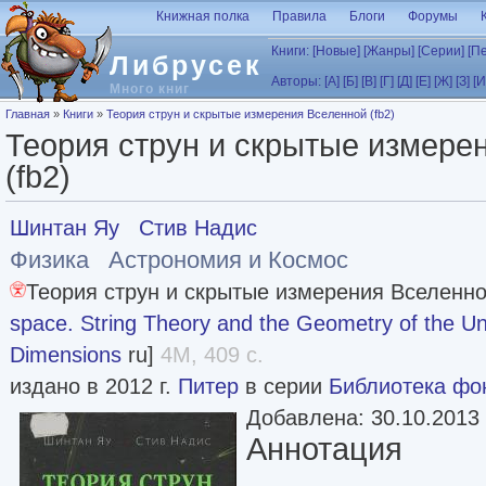
Перейти к основному содержанию
Книжная полка
Правила
Блоги
Форумы
Книги:
[Новые]
[Жанры]
[Серии]
[П
Либрусек
Авторы:
[А]
[Б]
[В]
[Г]
[Д]
[Е]
[Ж]
[З]
[И
Много книг
Вы здесь
Главная
»
Книги
»
Теория струн и скрытые измерения Вселенной (fb2)
Теория струн и скрытые измере
(fb2)
Шинтан Яу
Стив Надис
Физика
Астрономия и Космос
Теория струн и скрытые измерения Вселенно
space. String Theory and the Geometry of the Un
Dimensions
ru]
4M, 409 с.
издано в 2012 г.
Питер
в серии
Библиотека фо
Добавлена: 30.10.2013
Аннотация