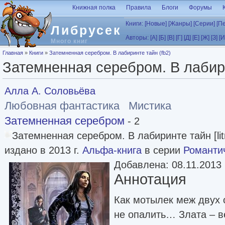
Перейти к основному содержанию
Книжная полка
Правила
Блоги
Форумы
Книги:
[Новые]
[Жанры]
[Серии]
[П
Либрусек
Авторы:
[А]
[Б]
[В]
[Г]
[Д]
[Е]
[Ж]
[З]
[И
Много книг
Вы здесь
Главная
»
Книги
»
Затемненная серебром. В лабиринте тайн (fb2)
Затемненная серебром. В лабири
Алла А. Соловьёва
Любовная фантастика
Мистика
Затемненная серебром
- 2
Затемненная серебром. В лабиринте тайн [lit
издано в 2013 г.
Альфа-книга
в серии
Романти
Добавлена: 08.11.2013
Аннотация
Как мотылек меж двух 
не опалить… Злата – 