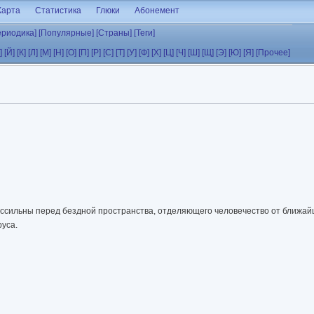
Карта
Статистика
Глюки
Абонемент
ериодика]
[Популярные]
[Страны]
[Теги]
]
[Й]
[К]
[Л]
[М]
[Н]
[О]
[П]
[Р]
[С]
[Т]
[У]
[Ф]
[Х]
[Ц]
[Ч]
[Ш]
[Щ]
[Э]
[Ю]
[Я]
[Прочее]
ссильны перед бездной пространства, отделяющего человечество от ближай
руса.