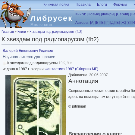
Перейти к основному содержанию
Книжная полка
Правила
Блоги
Форумы
Книги:
[Новые]
[Жанры]
[Серии]
[П
Либрусек
Авторы:
[А]
[Б]
[В]
[Г]
[Д]
[Е]
[Ж]
[З]
[И
Много книг
Вы здесь
Главная
»
Книги
»
К звездам под радиопарусом (fb2)
К звездам под радиопарусом (fb2)
Валерий Евгеньевич Родиков
Научная литература: прочее
К звездам под радиопарусом
19K, 9 с.
издано в 1987 г. в серии
Фантастика 1987 (Сборник МГ)
Добавлена: 20.06.2007
Аннотация
Современные космические корабли бе
здесь на помощь нам могут прийти па
© pitiriman
Впечатления о книге: