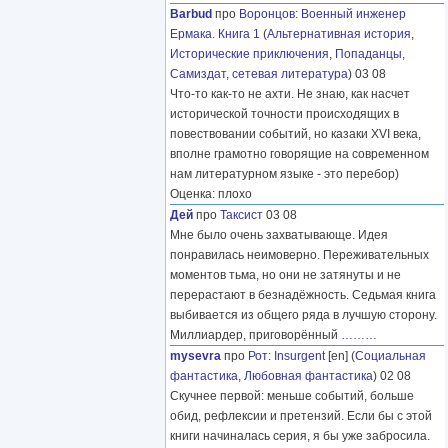
Barbud
про
Воронцов
:
Военный инженер
Ермака. Книга 1
(
Альтернативная история
,
Исторические приключения
,
Попаданцы
,
Самиздат, сетевая литература
) 03 08
Что-то как-то не ахти. Не знаю, как насчет
исторической точности происходящих в
повествовании событий, но казаки XVI века,
вполне грамотно говорящие на современном
нам литературном языке - это перебор)
Оценка: плохо
Дей
про
Таксист
03 08
Мне было очень захватывающе. Идея
понравилась неимоверно. Переживательных
моментов тьма, но они не затянуты и не
перерастают в безнадёжность. Седьмая книга
выбивается из общего ряда в лучшую сторону.
Миллиардер, приговорённый
………
mysevra
про
Рот
:
Insurgent
[en] (
Социальная
фантастика
,
Любовная фантастика
) 02 08
Скучнее первой: меньше событий, больше
обид, рефлексии и претензий. Если бы с этой
книги начиналась серия, я бы уже забросила.