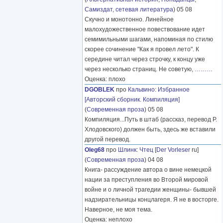
Самиздат, сетевая литература
) 05 08
Скучно и монотонно. Линейное
малохудожественное повествование идет
семимильными шагами, напоминая по стилю
скорее сочинение "Как я провел лето". К
середине читал через строчку, к концу уже
через несколько страниц. Не советую,
………
Оценка: плохо
DGOBLEK
про
Кальвино
:
Избранное
[Авторский сборник. Компиляция]
(
Современная проза
) 05 08
Компиляция...Путь в штаб (рассказ, перевод Р.
Хлодовского) должен быть, здесь же вставили
другой перевод.
Oleg68
про
Шлинк
:
Чтец
[
Der Vorleser
ru]
(
Современная проза
) 04 08
Книга- рассуждение автора о вине немецкой
нации за преступления во Второй мировой
войне и о личной трагедии женщины- бывшей
надзирательницы концлагеря. Я не в восторге.
Наверное, не моя тема.
Оценка: неплохо