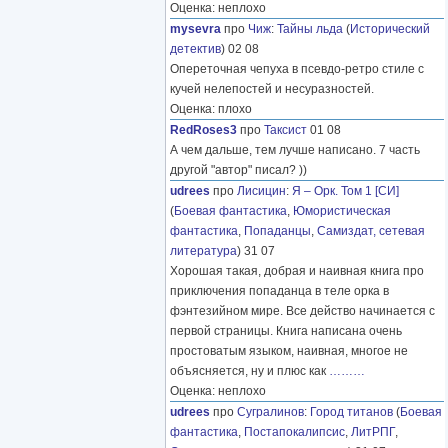
Оценка: неплохо
mysevra
про
Чиж
:
Тайны льда
(
Исторический
детектив
) 02 08
Опереточная чепуха в псевдо-ретро стиле с
кучей нелепостей и несуразностей.
Оценка: плохо
RedRoses3
про
Таксист
01 08
А чем дальше, тем лучше написано. 7 часть
другой "автор" писал? ))
udrees
про
Лисицин
:
Я – Орк. Том 1 [СИ]
(
Боевая фантастика
,
Юмористическая
фантастика
,
Попаданцы
,
Самиздат, сетевая
литература
) 31 07
Хорошая такая, добрая и наивная книга про
приключения попаданца в теле орка в
фэнтезийном мире. Все действо начинается с
первой страницы. Книга написана очень
простоватым языком, наивная, многое не
объясняется, ну и плюс как
………
Оценка: неплохо
udrees
про
Сугралинов
:
Город титанов
(
Боевая
фантастика
,
Постапокалипсис
,
ЛитРПГ
,