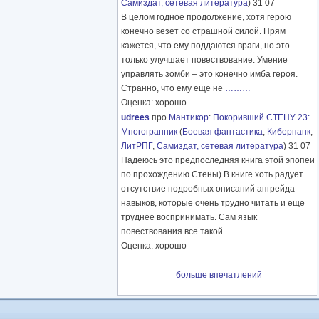
Самиздат, сетевая литература
) 31 07
В целом годное продолжение, хотя герою
конечно везет со страшной силой. Прям
кажется, что ему поддаются враги, но это
только улучшает повествование. Умение
управлять зомби – это конечно имба героя.
Странно, что ему еще не
………
Оценка: хорошо
udrees
про
Мантикор
:
Покоривший СТЕНУ 23:
Многогранник
(
Боевая фантастика
,
Киберпанк
,
ЛитРПГ
,
Самиздат, сетевая литература
) 31 07
Надеюсь это предпоследняя книга этой эпопеи
по прохождению Стены) В книге хоть радует
отсутствие подробных описаний апгрейда
навыков, которые очень трудно читать и еще
труднее воспринимать. Сам язык
повествования все такой
………
Оценка: хорошо
больше впечатлений