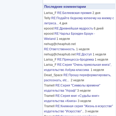
Последние комментарии
Larisa_F
RE:Беляевская премия
2 дня
Telly
RE:Подайте бедному копеечку на книжку с
литреса...
4 дня
epoost
RE:Древнейшая мудрость
6 дней
epoost
RE:Чарльз Брокден Браун -
Wieland
1 неделя
nehug@cheaphub.net
RE:Ответственность.
1 неделя
nehug@cheaphub.net
RE:Доступ
1 неделя
Larisa_F
RE:Принцесса-бродяжка
1 неделя
Larisa_F
RE:Серия "Очень прикольная книга",
издательство Азбука-классика
1 неделя
Dead_Space
RE:Прошу переформатировать,
распознать, etc...
2 недели
Tramell
RE:Серия "Символы времени"
издательства "Аграф"
3 недели
Tramell
RE:Серия книг «Судьбы книг»
издательства «Книга»
3 недели
Tramell
RE:Книжная серия "Жизнь в искусстве"
издательство "Искусство"...
3 недели