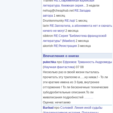
Tramell
RE:Современная корейская
литература. Книжная серия...
3 недели
nehug@cheaphub.net
RE:Загадка
автора
1 месяц
Drunkenmunky
RE:/sql/
1 месяц
larin
RE:Заплатила, а абонемента нет и скачать
ничего не могу!
2 месяца
sibkron
RE:Серия "Библиотека французской
литературы" (Макбел)
2 месяца
akorish
RE:Регистрация
3 месяца
Впечатления о книгах
pulochka
про
Ефремов
:
Туманность Андромеды
(
Научная фантастика
) 07 08
Несколько раз в своей жизни пыталась
прочитать эту трилогию и......ну никак.! - То ли
эти краткие имена из 3 букв, внутренее
отторжение ! То ли бесконечные технические
зубодробительные описания.То ли
живописания подробностей
………
Оценка: нечитаемо
Barbud
про
Соловей
:
Линия иной судьбы
(
Альтернативная история
,
Попаданцы
,