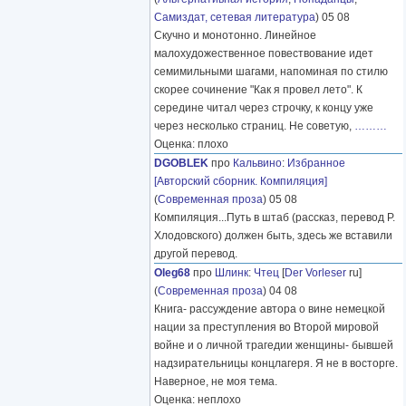
Самиздат, сетевая литература
) 05 08
Скучно и монотонно. Линейное
малохудожественное повествование идет
семимильными шагами, напоминая по стилю
скорее сочинение "Как я провел лето". К
середине читал через строчку, к концу уже
через несколько страниц. Не советую,
………
Оценка: плохо
DGOBLEK
про
Кальвино
:
Избранное
[Авторский сборник. Компиляция]
(
Современная проза
) 05 08
Компиляция...Путь в штаб (рассказ, перевод Р.
Хлодовского) должен быть, здесь же вставили
другой перевод.
Oleg68
про
Шлинк
:
Чтец
[
Der Vorleser
ru]
(
Современная проза
) 04 08
Книга- рассуждение автора о вине немецкой
нации за преступления во Второй мировой
войне и о личной трагедии женщины- бывшей
надзирательницы концлагеря. Я не в восторге.
Наверное, не моя тема.
Оценка: неплохо