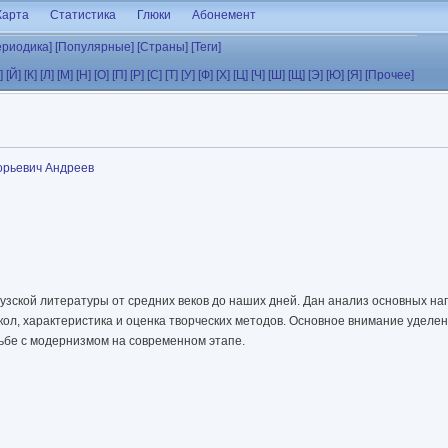
Карта
Статистика
Глюки
Абонемент
ериодика]
[Популярные]
[Страны]
[Теги]
]
[Й]
[К]
[Л]
[М]
[Н]
[О]
[П]
[Р]
[С]
[Т]
[У]
[Ф]
[Х]
[Ц]
[Ч]
[Ш]
[Щ]
[Э]
[Ю]
[Я]
[Прочее]
орьевич Андреев
узской литературы от средних веков до наших дней. Дан анализ основных на
ол, характеристика и оцен­ка творческих методов. Основное внимание уделе
ьбе с модернизмом на современ­ном этапе.