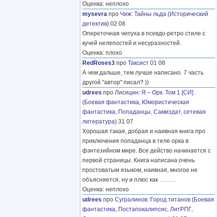
Оценка: неплохо
mysevra
про
Чиж
:
Тайны льда
(
Исторический
детектив
) 02 08
Опереточная чепуха в псевдо-ретро стиле с
кучей нелепостей и несуразностей.
Оценка: плохо
RedRoses3
про
Таксист
01 08
А чем дальше, тем лучше написано. 7 часть
другой "автор" писал? ))
udrees
про
Лисицин
:
Я – Орк. Том 1 [СИ]
(
Боевая фантастика
,
Юмористическая
фантастика
,
Попаданцы
,
Самиздат, сетевая
литература
) 31 07
Хорошая такая, добрая и наивная книга про
приключения попаданца в теле орка в
фэнтезийном мире. Все действо начинается с
первой страницы. Книга написана очень
простоватым языком, наивная, многое не
объясняется, ну и плюс как
………
Оценка: неплохо
udrees
про
Сугралинов
:
Город титанов
(
Боевая
фантастика
,
Постапокалипсис
,
ЛитРПГ
,