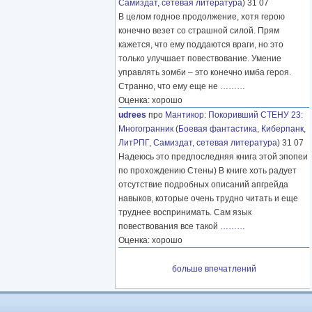
Самиздат, сетевая литература
) 31 07
В целом годное продолжение, хотя герою
конечно везет со страшной силой. Прям
кажется, что ему поддаются враги, но это
только улучшает повествование. Умение
управлять зомби – это конечно имба героя.
Странно, что ему еще не
………
Оценка: хорошо
udrees
про
Мантикор
:
Покоривший СТЕНУ 23:
Многогранник
(
Боевая фантастика
,
Киберпанк
,
ЛитРПГ
,
Самиздат, сетевая литература
) 31 07
Надеюсь это предпоследняя книга этой эпопеи
по прохождению Стены) В книге хоть радует
отсутствие подробных описаний апгрейда
навыков, которые очень трудно читать и еще
труднее воспринимать. Сам язык
повествования все такой
………
Оценка: хорошо
больше впечатлений