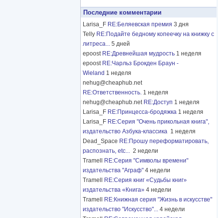
Последние комментарии
Larisa_F
RE:Беляевская премия
3 дня
Telly
RE:Подайте бедному копеечку на книжку с
литреса...
5 дней
epoost
RE:Древнейшая мудрость
1 неделя
epoost
RE:Чарльз Брокден Браун -
Wieland
1 неделя
nehug@cheaphub.net
RE:Ответственность.
1 неделя
nehug@cheaphub.net
RE:Доступ
1 неделя
Larisa_F
RE:Принцесса-бродяжка
1 неделя
Larisa_F
RE:Серия "Очень прикольная книга",
издательство Азбука-классика
1 неделя
Dead_Space
RE:Прошу переформатировать,
распознать, etc...
2 недели
Tramell
RE:Серия "Символы времени"
издательства "Аграф"
4 недели
Tramell
RE:Серия книг «Судьбы книг»
издательства «Книга»
4 недели
Tramell
RE:Книжная серия "Жизнь в искусстве"
издательство "Искусство"...
4 недели