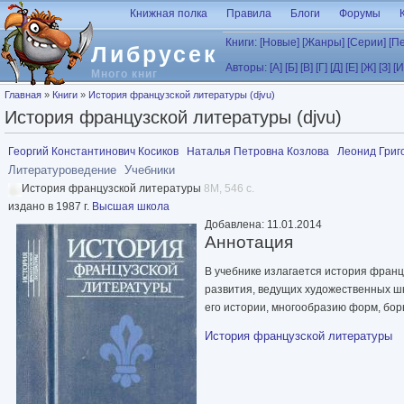
Перейти к основному содержанию
Книжная полка
Правила
Блоги
Форумы
Книги:
[Новые]
[Жанры]
[Серии]
[П
Либрусек
Авторы:
[А]
[Б]
[В]
[Г]
[Д]
[Е]
[Ж]
[З]
[И
Много книг
Вы здесь
Главная
»
Книги
»
История французской литературы (djvu)
История французской литературы (djvu)
Георгий Константинович Косиков
Наталья Петровна Козлова
Леонид Григ
Литературоведение
Учебники
История французской литературы
8M, 546 с.
издано в 1987 г.
Высшая школа
Добавлена: 11.01.2014
Аннотация
В учебнике излагается история франц
развития, ведущих художественных шк
его истории, многообразию форм, бор
История французской литературы