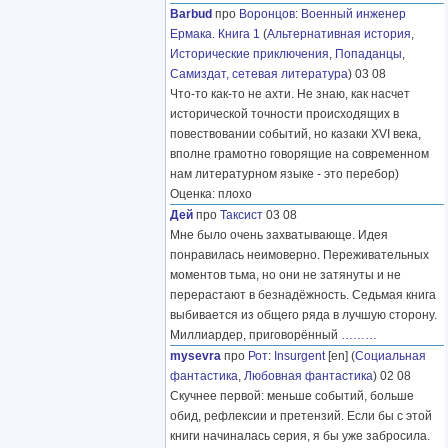
Barbud
про
Воронцов
:
Военный инженер
Ермака. Книга 1
(
Альтернативная история
,
Исторические приключения
,
Попаданцы
,
Самиздат, сетевая литература
) 03 08
Что-то как-то не ахти. Не знаю, как насчет
исторической точности происходящих в
повествовании событий, но казаки XVI века,
вполне грамотно говорящие на современном
нам литературном языке - это перебор)
Оценка: плохо
Дей
про
Таксист
03 08
Мне было очень захватывающе. Идея
понравилась неимоверно. Переживательных
моментов тьма, но они не затянуты и не
перерастают в безнадёжность. Седьмая книга
выбивается из общего ряда в лучшую сторону.
Миллиардер, приговорённый
………
mysevra
про
Рот
:
Insurgent
[en] (
Социальная
фантастика
,
Любовная фантастика
) 02 08
Скучнее первой: меньше событий, больше
обид, рефлексии и претензий. Если бы с этой
книги начиналась серия, я бы уже забросила.