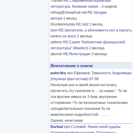
Tramell
RE:Современная корейская
литература. Книжная серия...
4 недели
nehug@cheaphub.net
RE:Загадка
автора
1 месяц
Drunkenmunky
RE:/sql/
1 месяц
larin
RE:Заплатила, а абонемента нет и скачать
ничего не могу!
2 месяца
sibkron
RE:Серия "Библиотека французской
литературы" (Макбел)
2 месяца
akorish
RE:Регистрация
3 месяца
Впечатления о книгах
pulochka
про
Ефремов
:
Туманность Андромеды
(
Научная фантастика
) 07 08
Несколько раз в своей жизни пыталась
прочитать эту трилогию и......ну никак.! - То ли
эти краткие имена из 3 букв, внутренее
отторжение ! То ли бесконечные технические
зубодробительные описания.То ли
живописания подробностей
………
Оценка: нечитаемо
Barbud
про
Соловей
:
Линия иной судьбы
(
Альтернативная история
,
Попаданцы
,