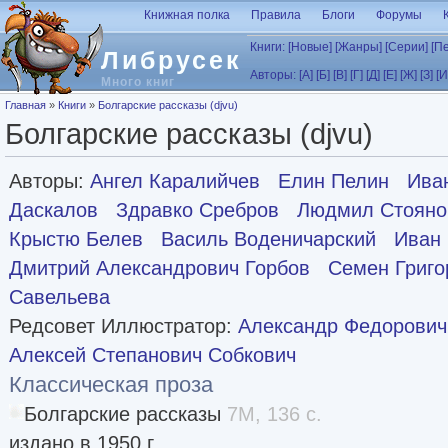
Перейти к основному содержанию
Книжная полка
Правила
Блоги
Форумы
Книги:
[Новые]
[Жанры]
[Серии]
[П
Либрусек
Авторы:
[А]
[Б]
[В]
[Г]
[Д]
[Е]
[Ж]
[З]
[И
Много книг
Вы здесь
Главная
»
Книги
»
Болгарские рассказы (djvu)
Болгарские рассказы (djvu)
Авторы:
Ангел Каралийчев
Елин Пелин
Ива
Даскалов
Здравко Сребров
Людмил Стояно
Крыстю Белев
Василь Воденичарский
Иван
Дмитрий Александрович Горбов
Семен Григо
Савельева
Редсовет Иллюстратор:
Александр Федорович
Алексей Степанович Собкович
Классическая проза
Болгарские рассказы
7M, 136 с.
издано в 1950 г.