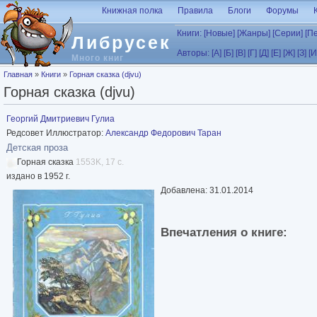
Перейти к основному содержанию
Книжная полка
Правила
Блоги
Форумы
Книги:
[Новые]
[Жанры]
[Серии]
[П
Либрусек
Авторы:
[А]
[Б]
[В]
[Г]
[Д]
[Е]
[Ж]
[З]
[И
Много книг
Вы здесь
Главная
»
Книги
»
Горная сказка (djvu)
Горная сказка (djvu)
Георгий Дмитриевич Гулиа
Редсовет Иллюстратор:
Александр Федорович Таран
Детская проза
Горная сказка
1553K, 17 с.
издано в 1952 г.
Добавлена: 31.01.2014
Впечатления о книге: