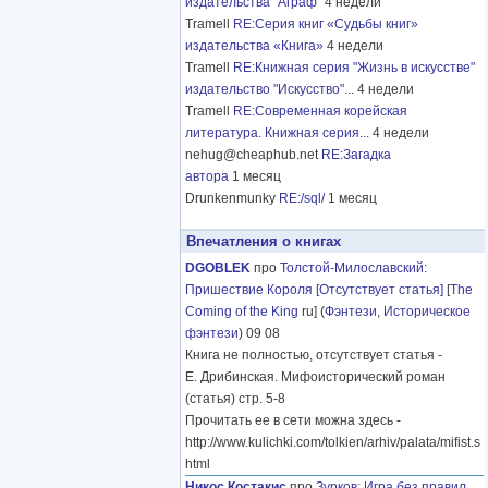
издательства "Аграф"
4 недели
Tramell
RE:Серия книг «Судьбы книг»
издательства «Книга»
4 недели
Tramell
RE:Книжная серия "Жизнь в искусстве"
издательство "Искусство"...
4 недели
Tramell
RE:Современная корейская
литература. Книжная серия...
4 недели
nehug@cheaphub.net
RE:Загадка
автора
1 месяц
Drunkenmunky
RE:/sql/
1 месяц
Впечатления о книгах
DGOBLEK
про
Толстой-Милославский
:
Пришествие Короля [Отсутствует статья]
[
The
Coming of the King
ru] (
Фэнтези
,
Историческое
фэнтези
) 09 08
Книга не полностью, отсутствует статья -
Е. Дрибинская. Мифоисторический роман
(статья) стр. 5-8
Прочитать ее в сети можна здесь -
http://www.kulichki.com/tolkien/arhiv/palata/mifist.s
html
Никос Костакис
про
Зурков
:
Игра без правил