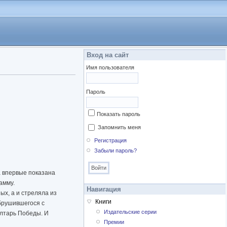
Вход на сайт
Имя пользователя
Пароль
Показать пароль
Запомнить меня
Регистрация
Забыли пароль?
а впервые показана
амму.
Навигация
х, а и стреляла из
Книги
обрушившегося с
Издательские серии
алтарь Победы. И
Премии