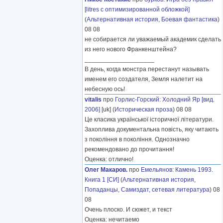
[litres с оптимизированной обложкой]
(
Альтернативная история
,
Боевая фантастика
)
08 08
не собирается ли уважаемый академик сделать
из него нового Франкенштейна?
____________________
В день, когда монстра перестанут называть
именем его создателя, Земля налетит на
небесную ось!
vitalis
про
Горлис-Горский
:
Холодний Яр [вид.
2006]
[uk] (
Историческая проза
) 08 08
Це класика української історичної літератури.
Захоплива документальна повість, яку читають
з покоління в покоління. Однозначно
рекомендовано до прочитання!
Оценка: отлично!
Олег Макаров.
про
Емельянов
:
Камень 1993.
Книга 1 [СИ]
(
Альтернативная история
,
Попаданцы
,
Самиздат, сетевая литература
) 08
08
Очень плоско. И сюжет, и текст
Оценка: нечитаемо