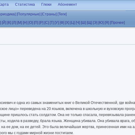
Карта
Статистика
Глюки
Абонемент
ериодика]
[Популярные]
[Страны]
[Теги]
]
[Й]
[К]
[Л]
[М]
[Н]
[О]
[П]
[Р]
[С]
[Т]
[У]
[Ф]
[Х]
[Ц]
[Ч]
[Ш]
[Щ]
[Э]
[Ю]
[Я]
[Прочее]
сиевич и одна из самых знаменитых книг о Великой Отечественной, где войн
кое лицо» переведена на 20 языков, включена в школьную и вузовскую прогр
щине пришлось стать солдатом. Она не только спасала, перевязывала ранены
ты, ходила в разведку, брала языка. Женщина убивала. Она убивала врага, 
 на ее дом, на ее детей. Это была величайшая жертва, принесенная ими на 
рого мы с годами мирной жизни постигаем.