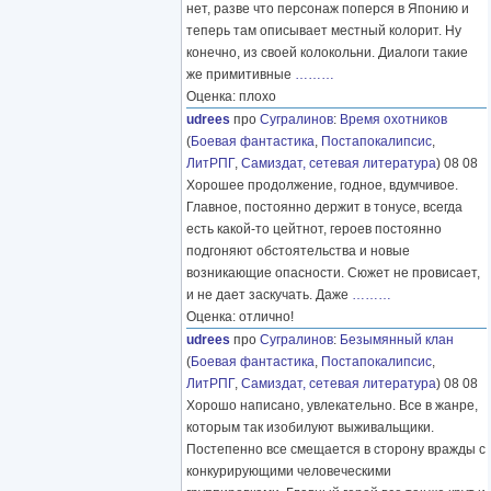
нет, разве что персонаж поперся в Японию и
теперь там описывает местный колорит. Ну
конечно, из своей колокольни. Диалоги такие
же примитивные
………
Оценка: плохо
udrees
про
Сугралинов
:
Время охотников
(
Боевая фантастика
,
Постапокалипсис
,
ЛитРПГ
,
Самиздат, сетевая литература
) 08 08
Хорошее продолжение, годное, вдумчивое.
Главное, постоянно держит в тонусе, всегда
есть какой-то цейтнот, героев постоянно
подгоняют обстоятельства и новые
возникающие опасности. Сюжет не провисает,
и не дает заскучать. Даже
………
Оценка: отлично!
udrees
про
Сугралинов
:
Безымянный клан
(
Боевая фантастика
,
Постапокалипсис
,
ЛитРПГ
,
Самиздат, сетевая литература
) 08 08
Хорошо написано, увлекательно. Все в жанре,
которым так изобилуют выживальщики.
Постепенно все смещается в сторону вражды с
конкурирующими человеческими