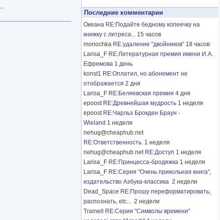
..
Последние комментарии
Океана
RE:Подайте бедному копеечку на
книжку с литреса...
15 часов
monochka
RE:удаление "двойников"
18 часов
Larisa_F
RE:Литературная премия имени И.А.
Ефремова
1 день
konst1
RE:Оплатил, но абонемент не
отображается
2 дня
Larisa_F
RE:Беляевская премия
4 дня
epoost
RE:Древнейшая мудрость
1 неделя
epoost
RE:Чарльз Брокден Браун -
Wieland
1 неделя
nehug@cheaphub.net
RE:Ответственность.
1 неделя
nehug@cheaphub.net
RE:Доступ
1 неделя
Larisa_F
RE:Принцесса-бродяжка
1 неделя
Larisa_F
RE:Серия "Очень прикольная книга",
издательство Азбука-классика
2 недели
Dead_Space
RE:Прошу переформатировать,
распознать, etc...
2 недели
Tramell
RE:Серия "Символы времени"