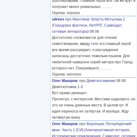
группировками. Главный герой все так же крут и
получает много уникальных
………
Оценка: хорошо
udrees
про
Мантикор
:
Власть Мотылька 2
(
Городское фэнтези
,
ЛитРПГ
,
Самиздат,
сетевая литература
) 08 08
Достаточно сложноватое для чтения
повествование, ввиду того что главный герой
все время рассуждает, и рассуждения
написаны достаточно тяжелым языком. Для
любителей наверное серий автора про Город
которого нет, Покорившего
………
Оценка: неплохо
Олег Макаров.
про
Девятиэтажники
08 08
Девятиэтажка 1-3
Вот прямо увлекает.
Прочитал, с интересом. Местами нудновато, но
это не очень длинные места. В целом гут. И
идея переноса не затёртая. И вообще. Жду
четвёртую книгу
Олег Макаров.
про
Воронцов
:
Петербургский
врач. Часть 1 [СИ]
(
Альтернативная история
,
Исторические приключения
,
Самиздат, сетевая