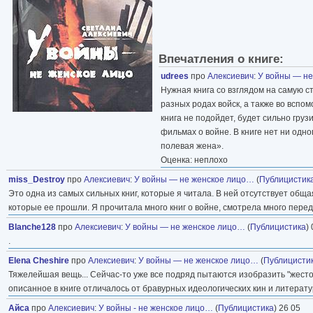
Впечатления о книге:
udrees
про
Алексиевич
:
У войны — н
Нужная книга со взглядом на самую 
разных родах войск, а также во вспо
книга не подойдет, будет сильно груз
фильмах о войне. В книге нет ни одн
полевая жена».
Оценка: неплохо
miss_Destroy
про
Алексиевич
:
У войны — не женское лицо…
(
Публицистик
Это одна из самых сильных книг, которые я читала. В ней отсутствует общ
которые ее прошли. Я прочитала много книг о войне, смотрела много передач
Blanche128
про
Алексиевич
:
У войны — не женское лицо…
(
Публицистика
)
.
Elena Cheshire
про
Алексиевич
:
У войны — не женское лицо…
(
Публицисти
Тяжелейшая вещь... Сейчас-то уже все подряд пытаются изобразить "жестоку
описанное в книге отличалось от бравурных идеологических кин и литератур
Айса
про
Алексиевич
:
У войны - не женское лицо…
(
Публицистика
) 26 05