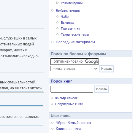
Рекомендации
Библиотечное
ЧаВо
Вычитка
Про вычитку
Технические темы
н, служивших в самых
Последние материалы
увствительных людей
муарах, книгах и
Поиск по блогам и форумам
о отзывались «походно-
Поиск книг
зных специальностей,
елая, но ее стоит читать.
Фильтр-список
Популярные книги
User menu
ветского, но насколько
Чёрно-белый список
Книжная полка