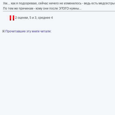
Хм.... как я подозреваю, сейчас ничего не изменилось - ведь есть медсест
По тем же причинам - кому они после ЭТОГО нужны...
2 оценки, 5 и 3, среднее 4
Прочитавшие эту книги читали: