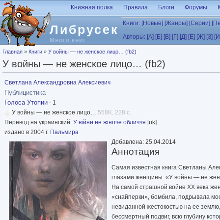
Перейти к основному содержанию
Книжная полка
Правила
Блоги
Форумы
Книги:
[Новые]
[Жанры]
[Серии]
[П
Либрусек
Авторы:
[А]
[Б]
[В]
[Г]
[Д]
[Е]
[Ж]
[З]
[И
Много книг
Вы здесь
Главная
»
Книги
»
У войны — не женское лицо… (fb2)
У войны — не женское лицо… (fb2)
Светлана Александровна Алексиевич
Публицистика
Голоса Утопии
- 1
У войны — не женское лицо…
558K, 228 с.
Перевод на украинский:
У війни не жіноче обличчя
[uk]
издано в 2004 г.
Пальмира
Добавлена: 25.04.2014
Аннотация
Самая известная книга Светланы Алек
глазами женщины. «У войны — не женс
На самой страшной войне XX века жен
«снайперки», бомбила, подрывала мос
невиданной жестокостью на ее землю,
бессмертный подвиг, всю глубину кото