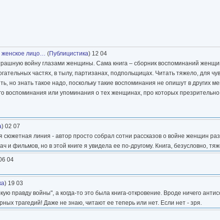
е женское лицо…
(
Публицистика
) 12 04
страшную войну глазами женщины. Сама книга – сборник воспоминаний женщи
могательных частях, в тылу, партизанах, подпольщицах. Читать тяжело, для ч
ить, но знать такое надо, поскольку такие воспоминания не опишут в других ме
ого воспоминания или упоминания о тех женщинах, про которых презрительн
а
) 02 07
ая сюжетная линия - автор просто собрал сотни рассказов о войне женщин ра
 и фильмов, но в этой книге я увидела ее по-другому. Книга, безусловно, тяж
 06 04
ка
) 19 03
ю правду войны", а когда-то это была книга-откровение. Вроде ничего антисо
ных трагедий! Даже не знаю, читают ее теперь или нет. Если нет - зря.