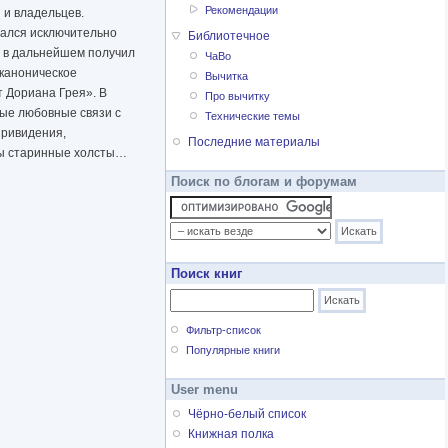
Рекомендации
 и владельцев.
зался исключительно
Библиотечное
а в дальнейшем получил
ЧаВо
 каноническое
Вычитка
т Дориана Грея». В
Про вычитку
ные любовные связи с
Технические темы
привидения,
Последние материалы
ны старинные холсты…
Поиск по блогам и форумам
Поиск книг
Фильтр-список
Популярные книги
User menu
Чёрно-белый список
Книжная полка