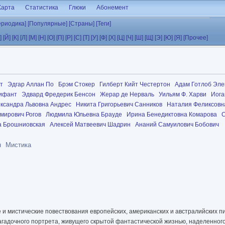
Карта
Статистика
Глюки
Абонемент
ериодика]
[Популярные]
[Страны]
[Теги]
]
[Й]
[К]
[Л]
[М]
[Н]
[О]
[П]
[Р]
[С]
[Т]
[У]
[Ф]
[Х]
[Ц]
[Ч]
[Ш]
[Щ]
[Э]
[Ю]
[Я]
[Прочее]
т
Эдгар Аллан По
Брэм Стокер
Гилберт Кийт Честертон
Адам Готлоб Эл
ифант
Эдвард Фредерик Бенсон
Жерар де Нерваль
Уильям Ф. Харви
Иога
ксандра Львовна Андрес
Никита Григорьевич Санников
Наталия Феликсовна
мирович Рогов
Людмила Юльевна Брауде
Ирина Бенедиктовна Комарова
С
а Брошниовская
Алексей Матвеевич Шадрин
Ананий Самуилович Бобович
н
Мистика
 и мистические повествования европейских, американских и австралийских п
загадочного портрета, живущего скрытой фантастической жизнью, наделенно