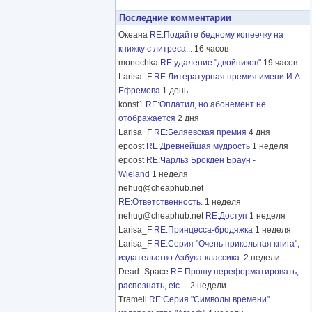
Последние комментарии
Океана
RE:Подайте бедному копеечку на
книжку с литреса...
16 часов
monochka
RE:удаление "двойников"
19 часов
Larisa_F
RE:Литературная премия имени И.А.
Ефремова
1 день
konst1
RE:Оплатил, но абонемент не
отображается
2 дня
Larisa_F
RE:Беляевская премия
4 дня
epoost
RE:Древнейшая мудрость
1 неделя
epoost
RE:Чарльз Брокден Браун -
Wieland
1 неделя
nehug@cheaphub.net
RE:Ответственность.
1 неделя
nehug@cheaphub.net
RE:Доступ
1 неделя
Larisa_F
RE:Принцесса-бродяжка
1 неделя
Larisa_F
RE:Серия "Очень прикольная книга",
издательство Азбука-классика
2 недели
Dead_Space
RE:Прошу переформатировать,
распознать, etc...
2 недели
Tramell
RE:Серия "Символы времени"