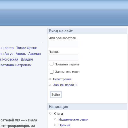
Вход на сайт
Имя пользователя
еншлегер
Томас Фрэнк
Пароль
нн Август Апель
Амелия
 Роговская
Владич
Показать пароль
ветлана Петровна
Запомнить меня
Регистрация
Забыли пароль?
Навигация
Книги
Издательские серии
исателей XIX — начала
Премии
го экстраординарными