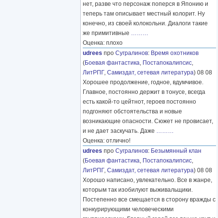
нет, разве что персонаж поперся в Японию и
теперь там описывает местный колорит. Ну
конечно, из своей колокольни. Диалоги такие
же примитивные
………
Оценка: плохо
udrees
про
Сугралинов
:
Время охотников
(
Боевая фантастика
,
Постапокалипсис
,
ЛитРПГ
,
Самиздат, сетевая литература
) 08 08
Хорошее продолжение, годное, вдумчивое.
Главное, постоянно держит в тонусе, всегда
есть какой-то цейтнот, героев постоянно
подгоняют обстоятельства и новые
возникающие опасности. Сюжет не провисает,
и не дает заскучать. Даже
………
Оценка: отлично!
udrees
про
Сугралинов
:
Безымянный клан
(
Боевая фантастика
,
Постапокалипсис
,
ЛитРПГ
,
Самиздат, сетевая литература
) 08 08
Хорошо написано, увлекательно. Все в жанре,
которым так изобилуют выживальщики.
Постепенно все смещается в сторону вражды с
конкурирующими человеческими