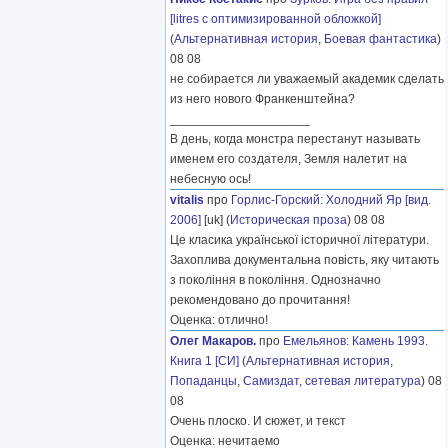
[litres с оптимизированной обложкой]
(
Альтернативная история
,
Боевая фантастика
)
08 08
не собирается ли уважаемый академик сделать
из него нового Франкенштейна?
____________________
В день, когда монстра перестанут называть
именем его создателя, Земля налетит на
небесную ось!
vitalis
про
Горлис-Горский
:
Холодний Яр [вид.
2006]
[uk] (
Историческая проза
) 08 08
Це класика української історичної літератури.
Захоплива документальна повість, яку читають
з покоління в покоління. Однозначно
рекомендовано до прочитання!
Оценка: отлично!
Олег Макаров.
про
Емельянов
:
Камень 1993.
Книга 1 [СИ]
(
Альтернативная история
,
Попаданцы
,
Самиздат, сетевая литература
) 08
08
Очень плоско. И сюжет, и текст
Оценка: нечитаемо