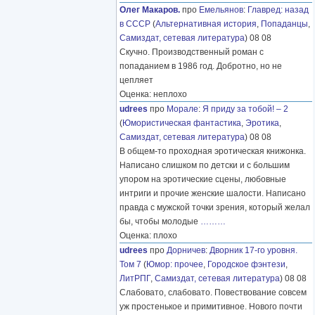
Олег Макаров.
про
Емельянов
:
Главред: назад
в СССР
(
Альтернативная история
,
Попаданцы
,
Самиздат, сетевая литература
) 08 08
Скучно. Производственный роман с
попаданием в 1986 год. Добротно, но не
цепляет
Оценка: неплохо
udrees
про
Морале
:
Я приду за тобой! – 2
(
Юмористическая фантастика
,
Эротика
,
Самиздат, сетевая литература
) 08 08
В общем-то проходная эротическая книжонка.
Написано слишком по детски и с большим
упором на эротические сцены, любовные
интриги и прочие женские шалости. Написано
правда с мужской точки зрения, который желал
бы, чтобы молодые
………
Оценка: плохо
udrees
про
Дорничев
:
Дворник 17-го уровня.
Том 7
(
Юмор: прочее
,
Городское фэнтези
,
ЛитРПГ
,
Самиздат, сетевая литература
) 08 08
Слабовато, слабовато. Повествование совсем
уж простенькое и примитивное. Нового почти