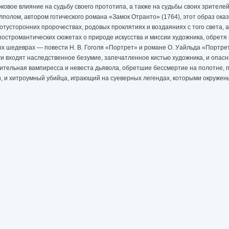
ковое влияние на судьбу своего прототипа, а также на судьбы своих зрителей
полом, автором готического романа «Замок Отранто» (1764), этот образ ока
тусторонних пророчествах, родовых проклятиях и воздаяниях с того света, 
постромантических сюжетах о природе искусства и миссии художника, обретя
х шедеврах — повести Н. В. Гоголя «Портрет» и романе О. Уайльда «Портре
и входят наследственное безумие, запечатленное кистью художника, и опас
тельная вампиресса и невеста дьявола, обретшие бессмертие на полотне, 
 и хитроумный убийца, играющий на суеверных легендах, которыми окруже