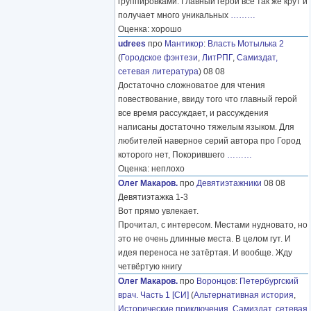
группировками. Главный герой все так же крут и
получает много уникальных
………
Оценка: хорошо
udrees
про
Мантикор
:
Власть Мотылька 2
(
Городское фэнтези
,
ЛитРПГ
,
Самиздат,
сетевая литература
) 08 08
Достаточно сложноватое для чтения
повествование, ввиду того что главный герой
все время рассуждает, и рассуждения
написаны достаточно тяжелым языком. Для
любителей наверное серий автора про Город
которого нет, Покорившего
………
Оценка: неплохо
Олег Макаров.
про
Девятиэтажники
08 08
Девятиэтажка 1-3
Вот прямо увлекает.
Прочитал, с интересом. Местами нудновато, но
это не очень длинные места. В целом гут. И
идея переноса не затёртая. И вообще. Жду
четвёртую книгу
Олег Макаров.
про
Воронцов
:
Петербургский
врач. Часть 1 [СИ]
(
Альтернативная история
,
Исторические приключения
,
Самиздат, сетевая