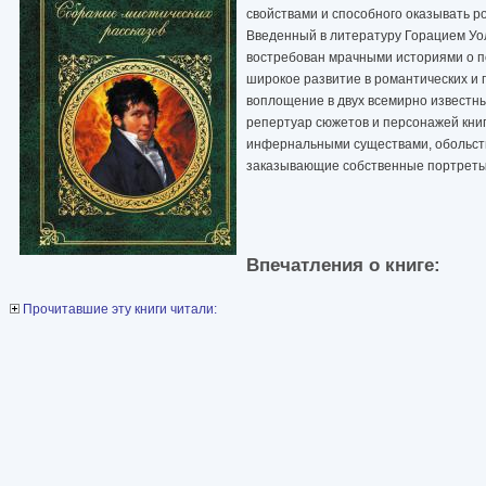
свойствами и способного оказывать ро
Введенный в литературу Горацием Уол
востребован мрачными историями о по
широкое развитие в романтических и 
воплощение в двух всемирно известны
репертуар сюжетов и персонажей книг
инфернальными существами, обольсти
заказывающие собственные портреты,
Впечатления о книге:
Прочитавшие эту книги читали: