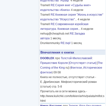
издательства "Аграф"
4 недели
Tramell
RE:Серия книг «Судьбы книг»
издательства «Книга»
4 недели
Tramell
RE:Книжная серия "Жизнь в искусстве"
издательство "Искусство"...
4 недели
Tramell
RE:Современная корейская
литература. Книжная серия...
4 недели
nehug@cheaphub.net
RE:Загадка
автора
1 месяц
Drunkenmunky
RE:/sql/
1 месяц
Впечатления о книгах
DGOBLEK
про
Толстой-Милославский
:
Пришествие Короля [Отсутствует статья]
[
The
Coming of the King
ru] (
Фэнтези
,
Историческое
фэнтези
) 09 08
Книга не полностью, отсутствует статья -
Е. Дрибинская. Мифоисторический роман
(статья) стр. 5-8
Прочитать ее в сети можна здесь -
http://www.kulichki.com/tolkien/arhiv/palata/mifist.s
html
Никос Костакис
про
Зурков
:
Игра без правил