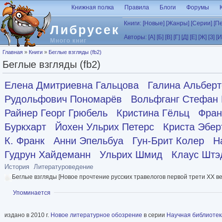
Перейти к основному содержанию
Книжная полка
Правила
Блоги
Форумы
Книги:
[Новые]
[Жанры]
[Серии]
[П
Либрусек
Авторы:
[А]
[Б]
[В]
[Г]
[Д]
[Е]
[Ж]
[З]
[И
Много книг
Вы здесь
Главная
»
Книги
»
Беглые взгляды (fb2)
Беглые взгляды (fb2)
Елена Дмитриевна Гальцова
Галина Альберт
Рудольфович Пономарёв
Вольфганг Стефан 
Райнер Георг Грюбель
Кристина Гёльц
Фран
Буркхарт
Йохен Ульрих Петерс
Криста Эбер
К. Франк
Анни Эпельбуа
Гун-Брит Колер
Н
Гудрун Хайдеманн
Ульрих Шмид
Клаус Штэ
История
Литературоведение
Беглые взгляды [Новое прочтение русских травелогов первой трети ХХ в
Показать
Упоминается
издано в 2010 г.
Новое литературное обозрение
в серии
Научная библиотек