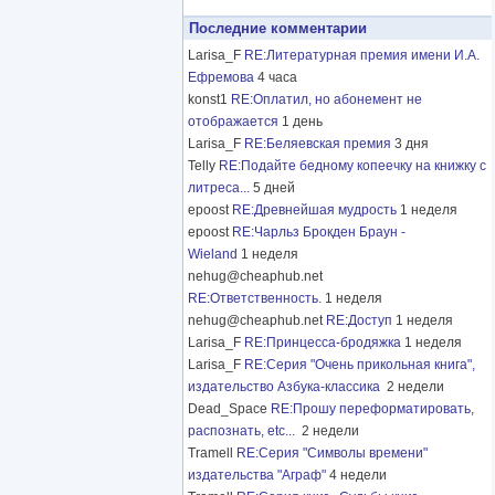
Последние комментарии
Larisa_F
RE:Литературная премия имени И.А.
Ефремова
4 часа
konst1
RE:Оплатил, но абонемент не
отображается
1 день
Larisa_F
RE:Беляевская премия
3 дня
Telly
RE:Подайте бедному копеечку на книжку с
литреса...
5 дней
epoost
RE:Древнейшая мудрость
1 неделя
epoost
RE:Чарльз Брокден Браун -
Wieland
1 неделя
nehug@cheaphub.net
RE:Ответственность.
1 неделя
nehug@cheaphub.net
RE:Доступ
1 неделя
Larisa_F
RE:Принцесса-бродяжка
1 неделя
Larisa_F
RE:Серия "Очень прикольная книга",
издательство Азбука-классика
2 недели
Dead_Space
RE:Прошу переформатировать,
распознать, etc...
2 недели
Tramell
RE:Серия "Символы времени"
издательства "Аграф"
4 недели