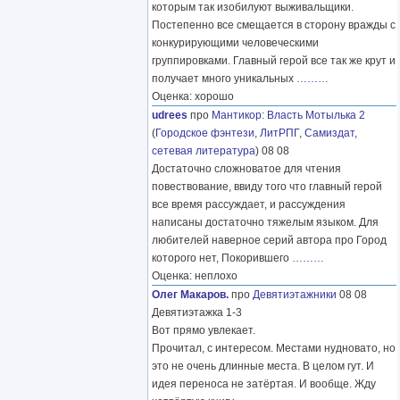
которым так изобилуют выживальщики.
Постепенно все смещается в сторону вражды с
конкурирующими человеческими
группировками. Главный герой все так же крут и
получает много уникальных
………
Оценка: хорошо
udrees
про
Мантикор
:
Власть Мотылька 2
(
Городское фэнтези
,
ЛитРПГ
,
Самиздат,
сетевая литература
) 08 08
Достаточно сложноватое для чтения
повествование, ввиду того что главный герой
все время рассуждает, и рассуждения
написаны достаточно тяжелым языком. Для
любителей наверное серий автора про Город
которого нет, Покорившего
………
Оценка: неплохо
Олег Макаров.
про
Девятиэтажники
08 08
Девятиэтажка 1-3
Вот прямо увлекает.
Прочитал, с интересом. Местами нудновато, но
это не очень длинные места. В целом гут. И
идея переноса не затёртая. И вообще. Жду