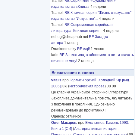
Tramell
RE:Серия книг «Судьбы книг»
издательства «Книга»
4 недели
Tramell
RE:Книжная серия "Жизнь в искусстве"
издательство "Искусство"...
4 недели
Tramell
RE:Современная корейская
литература. Книжная серия...
4 недели
nehug@cheaphub.net
RE:Загадка
автора
1 месяц
Drunkenmunky
RE:/sql/
1 месяц
larin
RE:Заплатила, а абонемента нет и скачать
ничего не могу!
2 месяца
Впечатления о книгах
vitalis
про
Горлис-Горский
:
Холодний Яр [вид.
2006]
[uk] (
Историческая проза
) 08 08
Це класика української історичної літератури.
Захоплива документальна повість, яку читають
з покоління в покоління. Однозначно
рекомендовано до прочитання!
Оценка: отлично!
Олег Макаров.
про
Емельянов
:
Камень 1993.
Книга 1 [СИ]
(
Альтернативная история
,
Попаданцы
,
Самиздат, сетевая литература
) 08