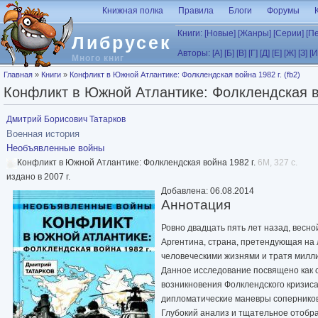
Перейти к основному содержанию
Книжная полка
Правила
Блоги
Форумы
Книги:
[Новые]
[Жанры]
[Серии]
[П
Либрусек
Авторы:
[А]
[Б]
[В]
[Г]
[Д]
[Е]
[Ж]
[З]
[И
Много книг
Вы здесь
Главная
»
Книги
»
Конфликт в Южной Атлантике: Фолклендская война 1982 г. (fb2)
Конфликт в Южной Атлантике: Фолклендская вой
Дмитрий Борисович Татарков
Военная история
Необъявленные войны
Конфликт в Южной Атлантике: Фолклендская война 1982 г.
6M, 327 с.
издано в 2007 г.
Добавлена: 06.08.2014
Аннотация
Ровно двадцать пять лет назад, весно
Аргентина, страна, претендующая на
человеческими жизнями и тратя милл
Данное исследование посвящено как с
возникновения Фолклендского кризиса
дипломатические маневры соперников
Глубокий анализ и тщательное отобра