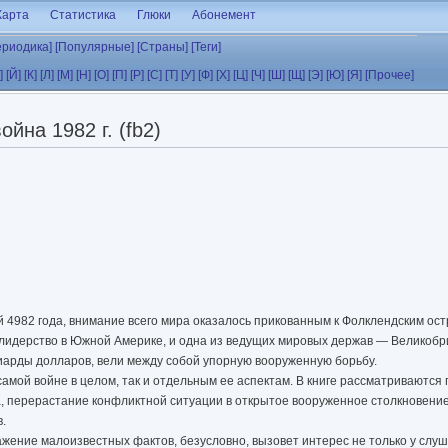
Карта
Статистика
Глюки
Абонемент
ериодика]
[Популярные]
[Страны]
[Теги]
]
[Й]
[К]
[Л]
[М]
[Н]
[О]
[П]
[Р]
[С]
[Т]
[У]
[Ф]
[Х]
[Ц]
[Ч]
[Ш]
[Щ]
[Э]
[Ю]
[Я]
[Прочее]
на 1982 г. (fb2)
й 4982 года, внимание всего мира оказалось прикованным к Фолклендским ост
 лидерство в Южной Америке, и одна из ведущих мировых держав — Великобр
иарды долларов, вели между собой упорную вооруженную борьбу.
амой войне в целом, так и отдельным ее аспектам. В книге рассматриваются
, перерастание конфликтной ситуации в открытое вооруженное столкновение
.
жение малоизвестных фактов, безусловно, вызовет интерес не только у сл