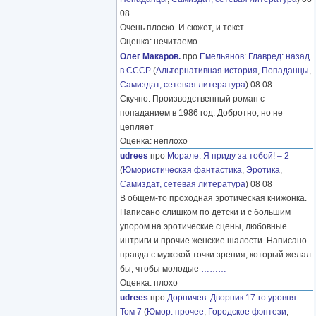
08
Очень плоско. И сюжет, и текст
Оценка: нечитаемо
Олег Макаров.
про
Емельянов
:
Главред: назад
в СССР
(
Альтернативная история
,
Попаданцы
,
Самиздат, сетевая литература
) 08 08
Скучно. Производственный роман с
попаданием в 1986 год. Добротно, но не
цепляет
Оценка: неплохо
udrees
про
Морале
:
Я приду за тобой! – 2
(
Юмористическая фантастика
,
Эротика
,
Самиздат, сетевая литература
) 08 08
В общем-то проходная эротическая книжонка.
Написано слишком по детски и с большим
упором на эротические сцены, любовные
интриги и прочие женские шалости. Написано
правда с мужской точки зрения, который желал
бы, чтобы молодые
………
Оценка: плохо
udrees
про
Дорничев
:
Дворник 17-го уровня.
Том 7
(
Юмор: прочее
,
Городское фэнтези
,