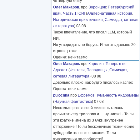
четвёртую книгу
Олег Макаров.
про
Воронцов
:
Петербургский
врач. Часть 1 [СИ]
(
Альтернативная история
,
Исторические приключения
,
Самиздат, сетевая
литература
) 08 08
Такое впечатление, что писал LLM, который
ИИ.
Но утверждать не берусь. И читать дальше 20
страниц тоже
Оценка: нечитаемо
Олег Макаров.
про
Карелин
:
Теперь я не
Адвокат
(
Фэнтези
,
Попаданцы
,
Самиздат,
сетевая литература
) 08 08
Довольно плоско, как будто писалось наспех
Оценка: нечитаемо
pulochka
про
Ефремов
:
Туманность Андромеды
(
Научная фантастика
) 07 08
Несколько раз в своей жизни пыталась
прочитать эту трилогию и......ну никак.! - То ли
эти краткие имена из 3 букв, внутренее
отторжение ! То ли бесконечные технические
зубодробительные описания.То ли
живописания подробностей
………