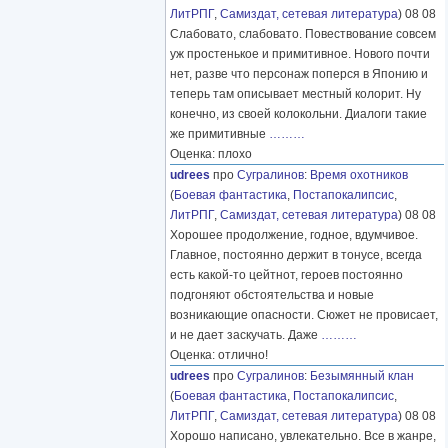
ЛитРПГ
,
Самиздат, сетевая литература
) 08 08
Слабовато, слабовато. Повествование совсем
уж простенькое и примитивное. Нового почти
нет, разве что персонаж поперся в Японию и
теперь там описывает местный колорит. Ну
конечно, из своей колокольни. Диалоги такие
же примитивные
………
Оценка: плохо
udrees
про
Сугралинов
:
Время охотников
(
Боевая фантастика
,
Постапокалипсис
,
ЛитРПГ
,
Самиздат, сетевая литература
) 08 08
Хорошее продолжение, годное, вдумчивое.
Главное, постоянно держит в тонусе, всегда
есть какой-то цейтнот, героев постоянно
подгоняют обстоятельства и новые
возникающие опасности. Сюжет не провисает,
и не дает заскучать. Даже
………
Оценка: отлично!
udrees
про
Сугралинов
:
Безымянный клан
(
Боевая фантастика
,
Постапокалипсис
,
ЛитРПГ
,
Самиздат, сетевая литература
) 08 08
Хорошо написано, увлекательно. Все в жанре,