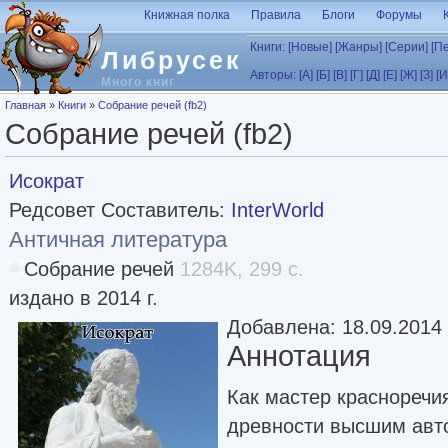
Перейти к основному содержанию
Книжная полка
Правила
Блоги
Форумы
Книги:
[Новые]
[Жанры]
[Серии]
[П
Либрусек
Авторы:
[А]
[Б]
[В]
[Г]
[Д]
[Е]
[Ж]
[З]
[И
Много книг
Вы здесь
Главная
»
Книги
»
Собрание речей (fb2)
Собрание речей (fb2)
Исократ
Редсовет Составитель:
InterWorld
Античная литература
Собрание речей
1284K, 299 с.
издано в 2014 г.
Добавлена: 18.09.2014
Аннотация
Как мастер красноречия
древности высшим авт