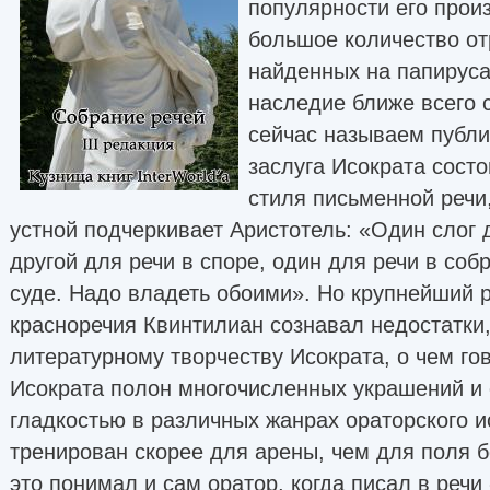
популярности его прои
большое количество от
найденных на папируса
наследие ближе всего с
сейчас называем публи
заслуга Исократа сост
стиля письменной речи,
устной подчеркивает Аристотель: «Один слог 
другой для речи в споре, один для речи в соб
суде. Надо владеть обоими». Но крупнейший 
красноречия Квинтилиан сознавал недостатки
литературному творчеству Исократа, о чем гов
Исократа полон многочисленных украшений и
гладкостью в различных жанрах ораторского 
тренирован скорее для арены, чем для поля 
это понимал и сам оратор, когда писал в реч