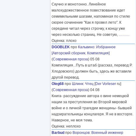
Скучно и монотонно. Линейное
малохудожественное повествование идет
семимильными шагами, напоминая по стилю
скорее сочинение "Как я провел лето". К
середине читал через строчку, к концу уже
через несколько страниц. Не советую,
………
Оценка: плохо
DGOBLEK
про
Кальвино
:
Избранное
[Авторский сборник. Компиляция]
(
Современная проза
) 05 08
Компиляция...Путь в штаб (рассказ, перевод Р.
Хлодовского) должен быть, здесь же вставили
другой перевод.
Oleg68
про
Шлинк
:
Чтец
[
Der Vorleser
ru]
(
Современная проза
) 04 08
Книга- рассуждение автора о вине немецкой
нации за преступления во Второй мировой
войне и о личной трагедии женщины- бывшей
надзирательницы концлагеря. Я не в восторге.
Наверное, не моя тема.
Оценка: неплохо
Barbud
про
Воронцов
:
Военный инженер