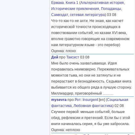
Ермака. Книга 1
(
Альтернативная история
,
Исторические приключения
,
Попаданцы
,
Самиздат, сетевая литература
) 03 08
Что-то как-то не ахти. Не знаю, как насчет
исторической точности происходящих в
повествовании событий, но казаки XVI века,
вполне грамотно говорящие на современном
нам литературном языке - это перебор)
Оценка: плохо
Дей
про
Таксист
03 08
Мне было очень захватывающе. Идея
понравилась неимоверно. Переживательных
моментов тьма, но они не затянуты и не
перерастают в безнадёжность. Седьмая книга
выбивается из общего ряда в лучшую сторону.
Миллиардер, приговорённый
………
mysevra
про
Рот
:
Insurgent
[en] (
Социальная
фантастика
,
Любовная фантастика
) 02 08
Скучнее первой: меньше событий, больше
обид, рефлексии и претензий. Если бы с этой
книги начиналась серия, я бы уже забросила.
Оценка: неплохо