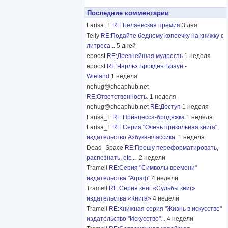
Последние комментарии
Larisa_F
RE:Беляевская премия
3 дня
Telly
RE:Подайте бедному копеечку на книжку с
литреса...
5 дней
epoost
RE:Древнейшая мудрость
1 неделя
epoost
RE:Чарльз Брокден Браун -
Wieland
1 неделя
nehug@cheaphub.net
RE:Ответственность.
1 неделя
nehug@cheaphub.net
RE:Доступ
1 неделя
Larisa_F
RE:Принцесса-бродяжка
1 неделя
Larisa_F
RE:Серия "Очень прикольная книга",
издательство Азбука-классика
1 неделя
Dead_Space
RE:Прошу переформатировать,
распознать, etc...
2 недели
Tramell
RE:Серия "Символы времени"
издательства "Аграф"
4 недели
Tramell
RE:Серия книг «Судьбы книг»
издательства «Книга»
4 недели
Tramell
RE:Книжная серия "Жизнь в искусстве"
издательство "Искусство"...
4 недели