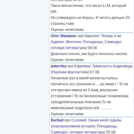
Такое впечатление, что писал LLM, который
ИИ.
Но утверждать не берусь. И читать дальше 20
страниц тоже
Оценка: нечитаемо
Олег Макаров.
про
Карелин
:
Теперь я не
Адвокат
(
Фэнтези
,
Попаданцы
,
Самиздат,
сетевая литература
) 08 08
Довольно плоско, как будто писалось наспех
Оценка: нечитаемо
pulochka
про
Ефремов
:
Туманность Андромеды
(
Научная фантастика
) 07 08
Несколько раз в своей жизни пыталась
прочитать эту трилогию и......ну никак.! - То ли
эти краткие имена из 3 букв, внутренее
отторжение ! То ли бесконечные технические
зубодробительные описания.То ли
живописания подробностей
………
Оценка: нечитаемо
Barbud
про
Соловей
:
Линия иной судьбы
(
Альтернативная история
,
Попаданцы
,
Самиздат, сетевая литература
) 05 08