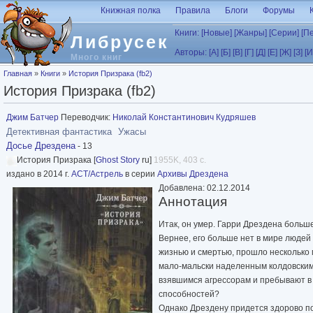
Перейти к основному содержанию
Книжная полка
Правила
Блоги
Форумы
Книги:
[Новые]
[Жанры]
[Серии]
[П
Либрусек
Авторы:
[А]
[Б]
[В]
[Г]
[Д]
[Е]
[Ж]
[З]
[И
Много книг
Вы здесь
Главная
»
Книги
»
История Призрака (fb2)
История Призрака (fb2)
Джим Батчер
Переводчик:
Николай Константинович Кудряшев
Детективная фантастика
Ужасы
Досье Дрездена
- 13
История Призрака [
Ghost Story
ru]
1955K, 403 с.
издано в 2014 г.
АСТ/Астрель
в серии
Архивы Дрездена
Добавлена: 02.12.2014
Аннотация
Итак, он умер. Гарри Дрездена больше
Вернее, его больше нет в мире людей 
жизнью и смертью, прошло несколько 
мало-мальски наделенным колдовским
взявшимся агрессорам и пребывают в 
способностей?
Однако Дрездену придется здорово под