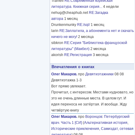
Tramell
RE:Современная корейская
литература. Книжная серия...
4 недели
nehug@cheaphub.net
RE:Загадка
автора
1 месяц
Drunkenmunky
RE:/sql/
1 месяц
larin
RE:Заплатила, а абонемента нет и скачать
ничего не могу!
2 месяца
sibkron
RE:Серия "Библиотека французской
литературы" (Макбел)
2 месяца
akorish
RE:Регистрация
3 месяца
Впечатления о книгах
Олег Макаров.
про
Девятиэтажники
08 08
Девятиэтажка 1-3
Вот прямо увлекает.
Прочитал, с интересом. Местами нудновато, но
это не очень длинные места. В целом гут. И
идея переноса не затёртая. И вообще. Жду
четвёртую книгу
Олег Макаров.
про
Воронцов
:
Петербургский
врач. Часть 1 [СИ]
(
Альтернативная история
,
Исторические приключения
,
Самиздат, сетевая
литература
) 08 08