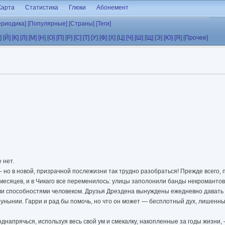
Карта
Статистика
Глюки
Абонемент
ериодика]
[Популярные]
[Страны]
[Теги]
]
[Й]
[К]
[Л]
[М]
[Н]
[О]
[П]
[Р]
[С]
[Т]
[У]
[Ф]
[Х]
[Ц]
[Ч]
[Ш]
[Щ]
[Э]
[Ю]
[Я]
[Прочее]
 нет.
- но в новой, призрачной послежизни так трудно разобраться! Прежде всего,
месяцев, и в Чикаго все переменилось: улицы заполонили банды некроманто
и способностями человеком. Друзья Дрездена вынуждены ежедневно давать 
унынии. Гарри и рад бы помочь, но что он может — бесплотный дух, лишенн
напрячься, используя весь свой ум и смекалку, накопленные за годы жизни, 