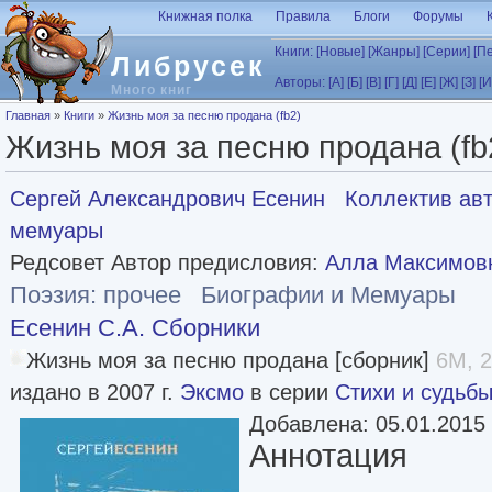
Перейти к основному содержанию
Книжная полка
Правила
Блоги
Форумы
Книги:
[Новые]
[Жанры]
[Серии]
[П
Либрусек
Авторы:
[А]
[Б]
[В]
[Г]
[Д]
[Е]
[Ж]
[З]
[И
Много книг
Вы здесь
Главная
»
Книги
»
Жизнь моя за песню продана (fb2)
Жизнь моя за песню продана (fb
Сергей Александрович Есенин
Коллектив авт
мемуары
Редсовет Автор предисловия:
Алла Максимов
Поэзия: прочее
Биографии и Мемуары
Есенин С.А. Сборники
Жизнь моя за песню продана [сборник]
6M, 2
издано в 2007 г.
Эксмо
в серии
Стихи и судьб
Добавлена: 05.01.2015
Аннотация