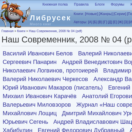
Перейти к основному содержанию
Книжная полка
Правила
Блоги
Форумы
Книги:
[Новые]
[Жанры]
[Серии]
[П
Либрусек
Авторы:
[А]
[Б]
[В]
[Г]
[Д]
[Е]
[Ж]
[З]
[И
Много книг
Вы здесь
Главная
»
Книги
»
Наш Современник, 2008 № 04 (pdf)
Наш Современник, 2008 № 04 (p
Василий Иванович Белов
Валерий Николаеви
Сергеевич Панарин
Андрей Венедиктович Во
Николаевич Логвинов, протоиерей
Владимир
Валерий Николаевич Черкесов
Александр Ва
Юрий Иванович Макаров (писатель)
Евгений
Михаил Иванович Карачёв
Анатолий Егорови
Валерьевич Миловзоров
Журнал «Наш совр
Михайлович Лощиц
Дмитрий Михайлович Ур
Юрьевич Сегень
Андрей Владиславович Шац
Хабибулин
Евгений Федорович Дубравный