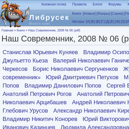
Перейти к основному содержанию
Книжная полка
Правила
Блоги
Форумы
Книги:
[Новые]
[Жанры]
[Серии]
[П
Либрусек
Авторы:
[А]
[Б]
[В]
[Г]
[Д]
[Е]
[Ж]
[З]
[И
Много книг
Вы здесь
Главная
»
Книги
»
Наш Современник, 2008 № 06 (pdf)
Наш Современник, 2008 № 06 (p
Станислав Юрьевич Куняев
Владимир Осипо
Джульетто Кьеза
Валерий Николаевич Ганич
Черкесов
Борис Николаевич Сергуненков
Ж
современник»
Юрий Дмитриевич Петухов
М
Попов
Владимир Данилович Попов
Сергей 
Анатолий Петрович Рогов
Анатолий Петрови
Николаевич Арцибашев
Андрей Николаевич 
Глебович Урусов
Александр Николаевич Кир
Владимир Никитич Конорев
Юрий Викторови
Иванович Казинцев
Людмила Александровна