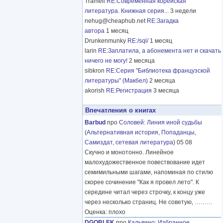
Tramell
RE:Современная корейская
литература. Книжная серия...
3 недели
nehug@cheaphub.net
RE:Загадка
автора
1 месяц
Drunkenmunky
RE:/sql/
1 месяц
larin
RE:Заплатила, а абонемента нет и скачать
ничего не могу!
2 месяца
sibkron
RE:Серия "Библиотека французской
литературы" (Макбел)
2 месяца
akorish
RE:Регистрация
3 месяца
Впечатления о книгах
Barbud
про
Соловей
:
Линия иной судьбы
(
Альтернативная история
,
Попаданцы
,
Самиздат, сетевая литература
) 05 08
Скучно и монотонно. Линейное
малохудожественное повествование идет
семимильными шагами, напоминая по стилю
скорее сочинение "Как я провел лето". К
середине читал через строчку, к концу уже
через несколько страниц. Не советую,
………
Оценка: плохо
DGOBLEK
про
Кальвино
:
Избранное