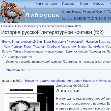
Перейти к основному содержанию
Книжная полка
Правила
Блоги
Форумы
Книги:
[Новые]
[Жанры]
[Серии]
[П
Либрусек
Авторы:
[А]
[Б]
[В]
[Г]
[Д]
[Е]
[Ж]
[З]
[И
Много книг
Вы здесь
Главная
»
Книги
»
История русской литературной критики (fb2)
История русской литературной критики (fb2)
Борис Владимирович Дубин
Марк Наумович Липовецкий
Наталья Василье
Ханс Гюнтер
Галин Тиханов
Стефано Гардзонио
Мария Заламбани
Кэ
Кэтрин Таймер-Непомнящая
Нэнси Конди
Евгения Купсан
Переводчик:
Ле
Литературоведение
История русской литературной критики [Советская и постсоветская эпох
Показать
Упоминается
издано в 2011 г.
Новое литературное обозрение
в серии
Научная библиотек
Добавлена: 06.05.2015
Аннотация
Настоящая книга является первой поп
вплоть до постсоветского периода. Е
впервые рассматриваются все основные