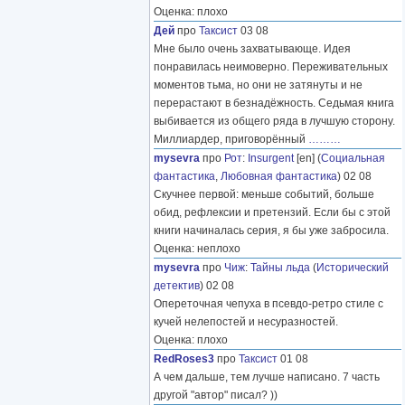
Оценка: плохо
Дей
про
Таксист
03 08
Мне было очень захватывающе. Идея
понравилась неимоверно. Переживательных
моментов тьма, но они не затянуты и не
перерастают в безнадёжность. Седьмая книга
выбивается из общего ряда в лучшую сторону.
Миллиардер, приговорённый
………
mysevra
про
Рот
:
Insurgent
[en] (
Социальная
фантастика
,
Любовная фантастика
) 02 08
Скучнее первой: меньше событий, больше
обид, рефлексии и претензий. Если бы с этой
книги начиналась серия, я бы уже забросила.
Оценка: неплохо
mysevra
про
Чиж
:
Тайны льда
(
Исторический
детектив
) 02 08
Опереточная чепуха в псевдо-ретро стиле с
кучей нелепостей и несуразностей.
Оценка: плохо
RedRoses3
про
Таксист
01 08
А чем дальше, тем лучше написано. 7 часть
другой "автор" писал? ))