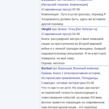
[Авторский сборник. Компиляция]
(
Современная проза
) 05 08
Компиляция...Путь в штаб (рассказ, перевод Р.
Хлодовского) должен быть, здесь же вставили
другой перевод.
Oleg68
про
Шлинк
:
Чтец
[
Der Vorleser
ru]
(
Современная проза
) 04 08
Книга- рассуждение автора о вине немецкой
нации за преступления во Второй мировой
войне и о личной трагедии женщины- бывшей
надзирательницы концлагеря. Я не в восторге.
Наверное, не моя тема.
Оценка: неплохо
Barbud
про
Воронцов
:
Военный инженер
Ермака. Книга 1
(
Альтернативная история
,
Исторические приключения
,
Попаданцы
,
Самиздат, сетевая литература
) 03 08
Что-то как-то не ахти. Не знаю, как насчет
исторической точности происходящих в
повествовании событий, но казаки XVI века,
вполне грамотно говорящие на современном
нам литературном языке - это перебор)