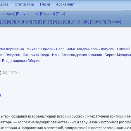
Карта
Статистика
Глюки
Абонемент
ериодика]
[Популярные]
[Страны]
[Теги]
]
[Й]
[К]
[Л]
[М]
[Н]
[О]
[П]
[Р]
[С]
[Т]
[У]
[Ф]
[Х]
[Ц]
[Ч]
[Ш]
[Щ]
[Э]
[Ю]
[Я]
[Прочее]
вна Корниенко
Михаил Юрьевич Берг
Илья Владимирович Кукулин
Евгений
рил Эмерсон
Катерина Кларк
Илья Александрович Калинин
Биргит Менцел
в Владимирович Оборин
и]
3M, 1079 с.
а
ыткой создания всеобъемлющей истории русской литературной критики и тео
е авторы — коллектив ведущих отечественных и зарубежных историков русской
 теории и направления в советской, эмигрантской и постсоветской критике в