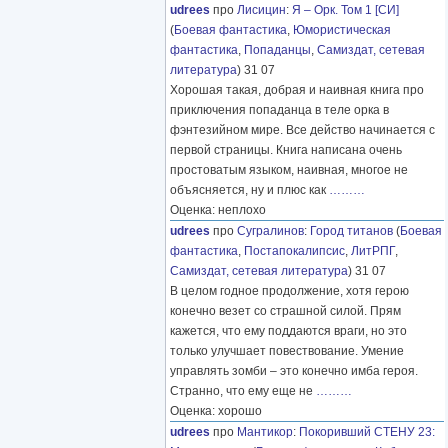
udrees
про
Лисицин
:
Я – Орк. Том 1 [СИ]
(
Боевая фантастика
,
Юмористическая
фантастика
,
Попаданцы
,
Самиздат, сетевая
литература
) 31 07
Хорошая такая, добрая и наивная книга про
приключения попаданца в теле орка в
фэнтезийном мире. Все действо начинается с
первой страницы. Книга написана очень
простоватым языком, наивная, многое не
объясняется, ну и плюс как
………
Оценка: неплохо
udrees
про
Сугралинов
:
Город титанов
(
Боевая
фантастика
,
Постапокалипсис
,
ЛитРПГ
,
Самиздат, сетевая литература
) 31 07
В целом годное продолжение, хотя герою
конечно везет со страшной силой. Прям
кажется, что ему поддаются враги, но это
только улучшает повествование. Умение
управлять зомби – это конечно имба героя.
Странно, что ему еще не
………
Оценка: хорошо
udrees
про
Мантикор
:
Покоривший СТЕНУ 23: