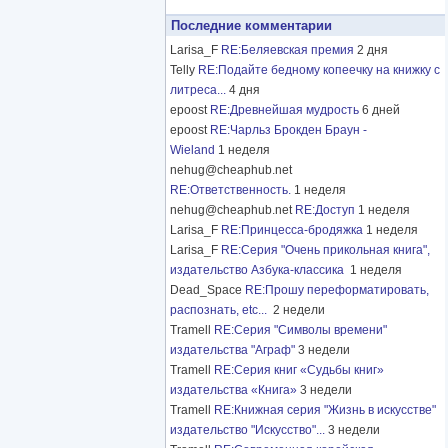
Последние комментарии
Larisa_F
RE:Беляевская премия
2 дня
Telly
RE:Подайте бедному копеечку на книжку с
литреса...
4 дня
epoost
RE:Древнейшая мудрость
6 дней
epoost
RE:Чарльз Брокден Браун -
Wieland
1 неделя
nehug@cheaphub.net
RE:Ответственность.
1 неделя
nehug@cheaphub.net
RE:Доступ
1 неделя
Larisa_F
RE:Принцесса-бродяжка
1 неделя
Larisa_F
RE:Серия "Очень прикольная книга",
издательство Азбука-классика
1 неделя
Dead_Space
RE:Прошу переформатировать,
распознать, etc...
2 недели
Tramell
RE:Серия "Символы времени"
издательства "Аграф"
3 недели
Tramell
RE:Серия книг «Судьбы книг»
издательства «Книга»
3 недели
Tramell
RE:Книжная серия "Жизнь в искусстве"
издательство "Искусство"...
3 недели