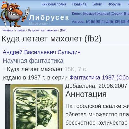
Перейти к основному содержанию
Книжная полка
Правила
Блоги
Форумы
Книги:
[Новые]
[Жанры]
[Серии]
[П
Либрусек
Авторы:
[А]
[Б]
[В]
[Г]
[Д]
[Е]
[Ж]
[З]
[И
Много книг
Вы здесь
Главная
»
Книги
»
Куда летает махолет (fb2)
Куда летает махолет (fb2)
Андрей Васильевич Сульдин
Научная фантастика
Куда летает махолет
15K, 7 с.
издано в 1987 г. в серии
Фантастика 1987 (Сбо
Добавлена: 20.06.2007
Аннотация
На городской свалке жи
облетел множество пла
бессчётное количество