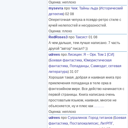
Оценка: неплохо
mysevra
про
Чиж
:
Тайны льда
(
Исторический
детектив
) 02 08
Опереточная чепуха в псевдо-ретро стиле с
кучей нелепостей и несуразностей.
Оценка: плохо
RedRoses3
про
Таксист
01 08
А чем дальше, тем лучше написано. 7 часть
другой "автор" писал? ))
udrees
про
Лисицин
:
Я – Орк. Том 1 [СИ]
(
Боевая фантастика
,
Юмористическая
фантастика
,
Попаданцы
,
Самиздат, сетевая
литература
) 31 07
Хорошая такая, добрая и наивная книга про
приключения попаданца в теле орка в
фэнтезийном мире. Все действо начинается с
первой страницы. Книга написана очень
простоватым языком, наивная, многое не
объясняется, ну и плюс как
………
Оценка: неплохо
udrees
про
Сугралинов
:
Город титанов
(
Боевая
фантастика
,
Постапокалипсис
,
ЛитРПГ
,