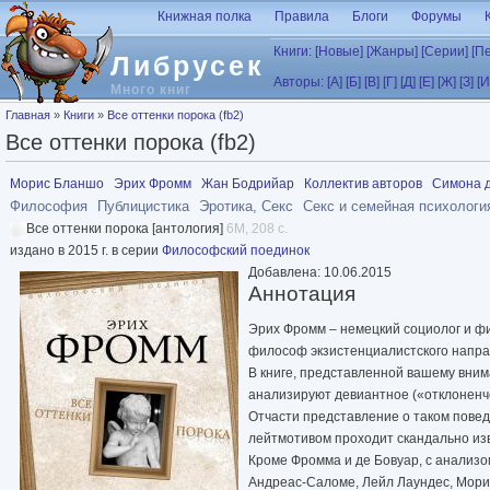
Перейти к основному содержанию
Книжная полка
Правила
Блоги
Форумы
Книги:
[Новые]
[Жанры]
[Серии]
[П
Либрусек
Авторы:
[А]
[Б]
[В]
[Г]
[Д]
[Е]
[Ж]
[З]
[И
Много книг
Вы здесь
Главная
»
Книги
»
Все оттенки порока (fb2)
Все оттенки порока (fb2)
Морис Бланшо
Эрих Фромм
Жан Бодрийар
Коллектив авторов
Симона д
Философия
Публицистика
Эротика, Секс
Секс и семейная психологи
Все оттенки порока [антология]
6M, 208 с.
издано в 2015 г. в серии
Философский поединок
Добавлена: 10.06.2015
Аннотация
Эрих Фромм – немецкий социолог и ф
философ экзистенциалистского напра
В книге, представленной вашему вни
анализируют девиантное («отклоненчес
Отчасти представление о таком повед
лейтмотивом проходит скандально изве
Кроме Фромма и де Бовуар, с анализо
Андреас-Саломе, Лейл Лаундес, Мори