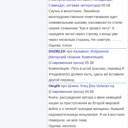
Самиздат, сетевая литература
) 05 08
Скучно и монотонно. Линейное
малохудожественное повествование идет
семимильными шагами, напоминая по стилю
скорее сочинение "Как я провел лето". К
середине читал через строчку, к концу уже
через несколько страниц. Не советую,
………
Оценка: плохо
DGOBLEK
про
Кальвино
:
Избранное
[Авторский сборник. Компиляция]
(
Современная проза
) 05 08
Компиляция...Путь в штаб (рассказ, перевод Р.
Хлодовского) должен быть, здесь же вставили
другой перевод.
Oleg68
про
Шлинк
:
Чтец
[
Der Vorleser
ru]
(
Современная проза
) 04 08
Книга- рассуждение автора о вине немецкой
нации за преступления во Второй мировой
войне и о личной трагедии женщины- бывшей
надзирательницы концлагеря. Я не в восторге.
Наверное, не моя тема.
Оценка: неплохо