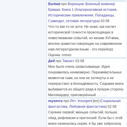
Barbud
про
Воронцов
:
Военный инженер
Ермака. Книга 1
(
Альтернативная история
,
Исторические приключения
,
Попаданцы
,
Самиздат, сетевая литература
) 03 08
Что-то как-то не ахти. Не знаю, как насчет
исторической точности происходящих в
повествовании событий, но казаки XVI века,
вполне грамотно говорящие на современном
нам литературном языке - это перебор)
Оценка: плохо
Дей
про
Таксист
03 08
Мне было очень захватывающе. Идея
понравилась неимоверно. Переживательных
моментов тьма, но они не затянуты и не
перерастают в безнадёжность. Седьмая книга
выбивается из общего ряда в лучшую сторону.
Миллиардер, приговорённый
………
mysevra
про
Рот
:
Insurgent
[en] (
Социальная
фантастика
,
Любовная фантастика
) 02 08
Скучнее первой: меньше событий, больше
обид, рефлексии и претензий. Если бы с этой
книги начиналась серия, я бы уже забросила.