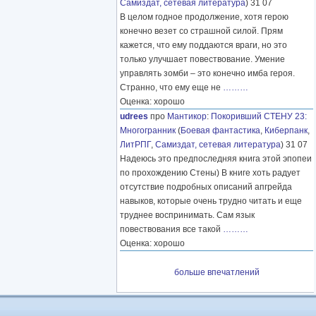
Самиздат, сетевая литература
) 31 07
В целом годное продолжение, хотя герою
конечно везет со страшной силой. Прям
кажется, что ему поддаются враги, но это
только улучшает повествование. Умение
управлять зомби – это конечно имба героя.
Странно, что ему еще не
………
Оценка: хорошо
udrees
про
Мантикор
:
Покоривший СТЕНУ 23:
Многогранник
(
Боевая фантастика
,
Киберпанк
,
ЛитРПГ
,
Самиздат, сетевая литература
) 31 07
Надеюсь это предпоследняя книга этой эпопеи
по прохождению Стены) В книге хоть радует
отсутствие подробных описаний апгрейда
навыков, которые очень трудно читать и еще
труднее воспринимать. Сам язык
повествования все такой
………
Оценка: хорошо
больше впечатлений