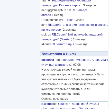
Tramell
RE:Современная корейская
литература. Книжная серия...
3 недели
nehug@cheaphub.net
RE:Загадка
автора
1 месяц
Drunkenmunky
RE:/sql/
1 месяц
larin
RE:Заплатила, а абонемента нет и скачать
ничего не могу!
2 месяца
sibkron
RE:Серия "Библиотека французской
литературы" (Макбел)
2 месяца
akorish
RE:Регистрация
3 месяца
Впечатления о книгах
pulochka
про
Ефремов
:
Туманность Андромеды
(
Научная фантастика
) 07 08
Несколько раз в своей жизни пыталась
прочитать эту трилогию и......ну никак.! - То ли
эти краткие имена из 3 букв, внутренее
отторжение ! То ли бесконечные технические
зубодробительные описания.То ли
живописания подробностей
………
Оценка: нечитаемо
Barbud
про
Соловей
:
Линия иной судьбы
(
Альтернативная история
,
Попаданцы
,