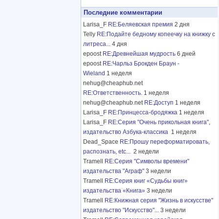
Последние комментарии
Larisa_F
RE:Беляевская премия
2 дня
Telly
RE:Подайте бедному копеечку на книжку с
литреса...
4 дня
epoost
RE:Древнейшая мудрость
6 дней
epoost
RE:Чарльз Брокден Браун -
Wieland
1 неделя
nehug@cheaphub.net
RE:Ответственность.
1 неделя
nehug@cheaphub.net
RE:Доступ
1 неделя
Larisa_F
RE:Принцесса-бродяжка
1 неделя
Larisa_F
RE:Серия "Очень прикольная книга",
издательство Азбука-классика
1 неделя
Dead_Space
RE:Прошу переформатировать,
распознать, etc...
2 недели
Tramell
RE:Серия "Символы времени"
издательства "Аграф"
3 недели
Tramell
RE:Серия книг «Судьбы книг»
издательства «Книга»
3 недели
Tramell
RE:Книжная серия "Жизнь в искусстве"
издательство "Искусство"...
3 недели