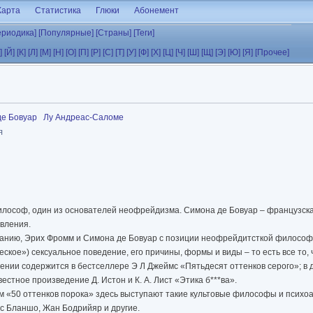
Карта
Статистика
Глюки
Абонемент
ериодика]
[Популярные]
[Страны]
[Теги]
]
[Й]
[К]
[Л]
[М]
[Н]
[О]
[П]
[Р]
[С]
[Т]
[У]
[Ф]
[Х]
[Ц]
[Ч]
[Ш]
[Щ]
[Э]
[Ю]
[Я]
[Прочее]
е Бовуар
Лу Андреас-Саломе
я
илософ, один из основателей неофрейдизма. Симона де Бовуар – французск
вления.
манию, Эрих Фромм и Симона де Бовуар с позиции неофрейдитсткой философ
кое») сексуальное поведение, его причины, формы и виды – то есть все то, 
ении содержится в бестселлере Э Л Джеймс «Пятьдесят оттенков серого»; в 
стное произведение Д. Истон и К. А. Лист «Этика б***ва».
м «50 оттенков порока» здесь выступают такие культовые философы и психоа
с Бланшо, Жан Бодрийяр и другие.