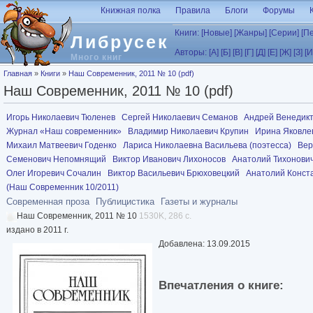
Перейти к основному содержанию
Книжная полка
Правила
Блоги
Форумы
Книги:
[Новые]
[Жанры]
[Серии]
[П
Либрусек
Авторы:
[А]
[Б]
[В]
[Г]
[Д]
[Е]
[Ж]
[З]
[И
Много книг
Вы здесь
Главная
»
Книги
»
Наш Современник, 2011 № 10 (pdf)
Наш Современник, 2011 № 10 (pdf)
Игорь Николаевич Тюленев
Сергей Николаевич Семанов
Андрей Венедик
Журнал «Наш современник»
Владимир Николаевич Крупин
Ирина Яковле
Михаил Матвеевич Годенко
Лариса Николаевна Васильева (поэтесса)
Вер
Семенович Непомнящий
Виктор Иванович Лихоносов
Анатолий Тихонови
Олег Игоревич Сочалин
Виктор Васильевич Брюховецкий
Анатолий Конст
(Наш Современник 10/2011)
Современная проза
Публицистика
Газеты и журналы
Наш Современник, 2011 № 10
1530K, 286 с.
издано в 2011 г.
Добавлена: 13.09.2015
Впечатления о книге: