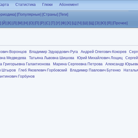
Карта
Статистика
Глюки
Абонемент
ериодика]
[Популярные]
[Страны]
[Теги]
]
[Й]
[К]
[Л]
[М]
[Н]
[О]
[П]
[Р]
[С]
[Т]
[У]
[Ф]
[Х]
[Ц]
[Ч]
[Ш]
[Щ]
[Э]
[Ю]
[Я]
[Прочее]
тович Воронцов
Владимир Эдуардович Руга
Андрей Олегович Кокорев
Серг
вна Медведева
Татьяна Львовна Шишова
Юрий Михайлович Лощиц
Сергей
а Григорьевна Галактионова
Марина Сергеевна Петрова
Александр Юрьеви
ч Штыров
Глеб Яковлевич Горбовский
Владимир Павлович Бутенко
Наталья
антинович Горбунов