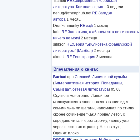
Tramell
RE:Современная корейская
литература. Книжная серия...
3 недели
nehug@cheaphub.net
RE:Загадка
автора
1 месяц
Drunkenmunky
RE:/sql/
1 месяц
larin
RE:Заплатила, а абонемента нет и скачать
ничего не могу!
2 месяца
sibkron
RE:Серия "Библиотека французской
литературы" (Макбел)
2 месяца
akorish
RE:Регистрация
3 месяца
Впечатления о книгах
Barbud
про
Соловей
:
Линия иной судьбы
(
Альтернативная история
,
Попаданцы
,
Самиздат, сетевая литература
) 05 08
Скучно и монотонно. Линейное
малохудожественное повествование идет
семимильными шагами, напоминая по стилю
скорее сочинение "Как я провел лето". К
середине читал через строчку, к концу уже
через несколько страниц. Не советую,
………
Оценка: плохо
DGOBLEK
про
Кальвино
:
Избранное