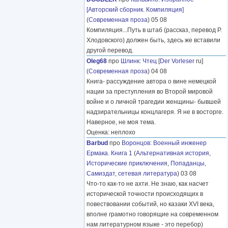
[Авторский сборник. Компиляция]
(
Современная проза
) 05 08
Компиляция...Путь в штаб (рассказ, перевод Р.
Хлодовского) должен быть, здесь же вставили
другой перевод.
Oleg68
про
Шлинк
:
Чтец
[
Der Vorleser
ru]
(
Современная проза
) 04 08
Книга- рассуждение автора о вине немецкой
нации за преступления во Второй мировой
войне и о личной трагедии женщины- бывшей
надзирательницы концлагеря. Я не в восторге.
Наверное, не моя тема.
Оценка: неплохо
Barbud
про
Воронцов
:
Военный инженер
Ермака. Книга 1
(
Альтернативная история
,
Исторические приключения
,
Попаданцы
,
Самиздат, сетевая литература
) 03 08
Что-то как-то не ахти. Не знаю, как насчет
исторической точности происходящих в
повествовании событий, но казаки XVI века,
вполне грамотно говорящие на современном
нам литературном языке - это перебор)