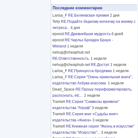
Последние комментарии
Larisa_F
RE:Беляевская премия
2 дня
Telly
RE:Подайте бедному копеечку на книжку с
литреса...
4 дня
epoost
RE:Древнейшая мудрость
6 дней
epoost
RE:Чарльз Брокден Браун -
Wieland
1 неделя
nehug@cheaphub.net
RE:Ответственность.
1 неделя
nehug@cheaphub.net
RE:Доступ
1 неделя
Larisa_F
RE:Принцесса-бродяжка
1 неделя
Larisa_F
RE:Серия "Очень прикольная книга",
издательство Азбука-классика
1 неделя
Dead_Space
RE:Прошу переформатировать,
распознать, etc...
2 недели
Tramell
RE:Серия "Символы времени"
издательства "Аграф"
3 недели
Tramell
RE:Серия книг «Судьбы книг»
издательства «Книга»
3 недели
Tramell
RE:Книжная серия "Жизнь в искусстве"
издательство "Искусство"...
3 недели