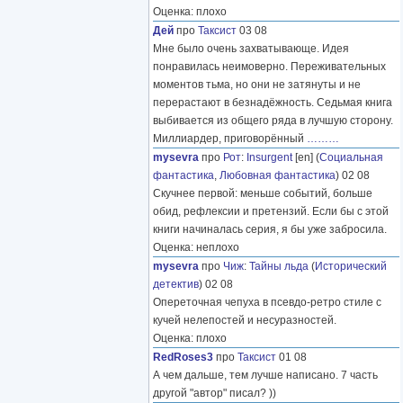
Оценка: плохо
Дей
про
Таксист
03 08
Мне было очень захватывающе. Идея
понравилась неимоверно. Переживательных
моментов тьма, но они не затянуты и не
перерастают в безнадёжность. Седьмая книга
выбивается из общего ряда в лучшую сторону.
Миллиардер, приговорённый
………
mysevra
про
Рот
:
Insurgent
[en] (
Социальная
фантастика
,
Любовная фантастика
) 02 08
Скучнее первой: меньше событий, больше
обид, рефлексии и претензий. Если бы с этой
книги начиналась серия, я бы уже забросила.
Оценка: неплохо
mysevra
про
Чиж
:
Тайны льда
(
Исторический
детектив
) 02 08
Опереточная чепуха в псевдо-ретро стиле с
кучей нелепостей и несуразностей.
Оценка: плохо
RedRoses3
про
Таксист
01 08
А чем дальше, тем лучше написано. 7 часть
другой "автор" писал? ))