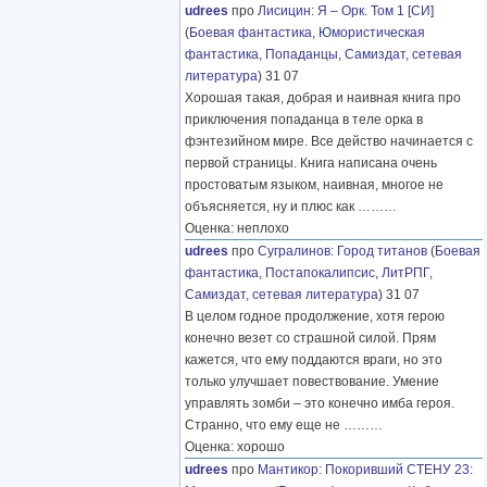
udrees
про
Лисицин
:
Я – Орк. Том 1 [СИ]
(
Боевая фантастика
,
Юмористическая
фантастика
,
Попаданцы
,
Самиздат, сетевая
литература
) 31 07
Хорошая такая, добрая и наивная книга про
приключения попаданца в теле орка в
фэнтезийном мире. Все действо начинается с
первой страницы. Книга написана очень
простоватым языком, наивная, многое не
объясняется, ну и плюс как
………
Оценка: неплохо
udrees
про
Сугралинов
:
Город титанов
(
Боевая
фантастика
,
Постапокалипсис
,
ЛитРПГ
,
Самиздат, сетевая литература
) 31 07
В целом годное продолжение, хотя герою
конечно везет со страшной силой. Прям
кажется, что ему поддаются враги, но это
только улучшает повествование. Умение
управлять зомби – это конечно имба героя.
Странно, что ему еще не
………
Оценка: хорошо
udrees
про
Мантикор
:
Покоривший СТЕНУ 23: