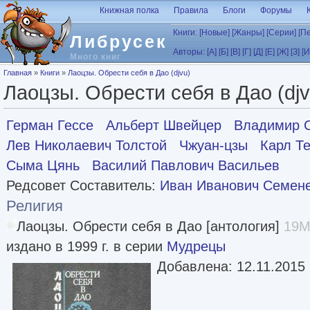
Перейти к основному содержанию
Книжная полка
Правила
Блоги
Форумы
Книги:
[Новые]
[Жанры]
[Серии]
[П
Либрусек
Авторы:
[А]
[Б]
[В]
[Г]
[Д]
[Е]
[Ж]
[З]
[И
Много книг
Вы здесь
Главная
»
Книги
»
Лаоцзы. Обрести себя в Дао (djvu)
Лаоцзы. Обрести себя в Дао (djv
Герман Гессе
Альберт Швейцер
Владимир С
Лев Николаевич Толстой
Чжуан-цзы
Карл Т
Сыма Цянь
Василий Павлович Васильев
Редсовет Составитель:
Иван Иванович Семен
Религия
Лаоцзы. Обрести себя в Дао [антология]
19M
издано в 1999 г. в серии
Мудрецы
Добавлена: 12.11.2015