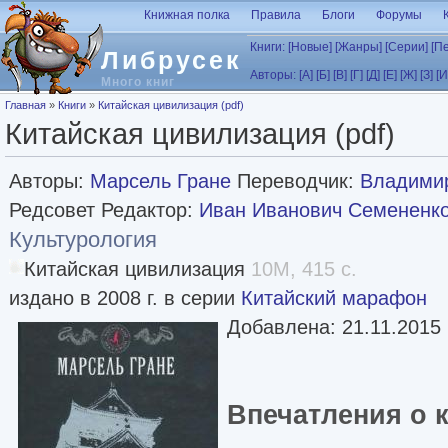
Перейти к основному содержанию
Книжная полка
Правила
Блоги
Форумы
Книги:
[Новые]
[Жанры]
[Серии]
[П
Либрусек
Авторы:
[А]
[Б]
[В]
[Г]
[Д]
[Е]
[Ж]
[З]
[И
Много книг
Вы здесь
Главная
»
Книги
»
Китайская цивилизация (pdf)
Китайская цивилизация (pdf)
Авторы:
Марсель Гране
Переводчик:
Владимир
Редсовет Редактор:
Иван Иванович Семененк
Культурология
Китайская цивилизация
10M, 415 с.
издано в 2008 г. в серии
Китайский марафон
Добавлена: 21.11.2015
Впечатления о 