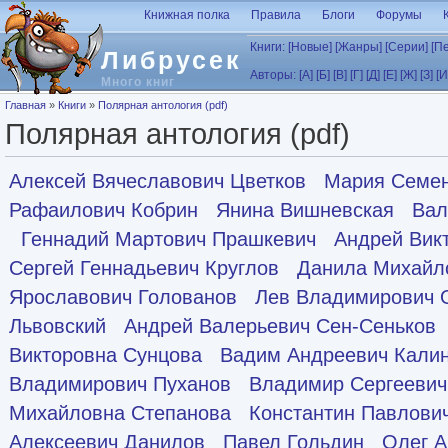
Перейти к основному содержанию
Книжная полка
Правила
Блоги
Форумы
Книги:
[Новые]
[Жанры]
[Серии]
[П
Либрусек
Авторы:
[А]
[Б]
[В]
[Г]
[Д]
[Е]
[Ж]
[З]
[И
Много книг
Вы здесь
Главная
»
Книги
»
Полярная антология (pdf)
Полярная антология (pdf)
Алексей Вячеславович Цветков
Мария Семен
Рафаилович Кобрин
Янина Вишневская
Вал
Геннадий Мартович Прашкевич
Андрей Вик
Сергей Геннадьевич Круглов
Данила Михайл
Ярославович Голованов
Лев Владимирович 
Львовский
Андрей Валерьевич Сен-Сеньков
Викторовна Сунцова
Вадим Андреевич Кали
Владимирович Пуханов
Владимир Сергеевич
Михайловна Степанова
Константин Павлови
Алексеевич Данилов
Павел Гольдин
Олег А