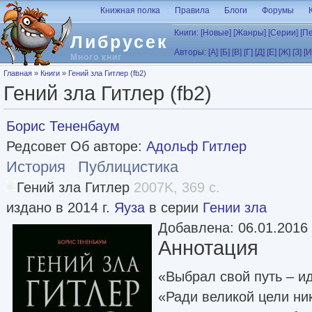
Перейти к основному содержанию
Книжная полка
Правила
Блоги
Форумы
Книги:
[Новые]
[Жанры]
[Серии]
[П
Либрусек
Авторы:
[А]
[Б]
[В]
[Г]
[Д]
[Е]
[Ж]
[З]
[И
Много книг
Вы здесь
Главная
»
Книги
»
Гений зла Гитлер (fb2)
Гений зла Гитлер (fb2)
Борис Тененбаум
Редсовет Об авторе:
Адольф Гитлер
История
Публицистика
Гений зла Гитлер
2007K, 369 с.
издано в 2014 г.
Яуза
в серии
Гении зла
Добавлена: 06.01.2016
Аннотация
«Выбрал свой путь – ид
«Ради великой цели ни