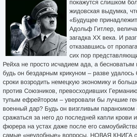
покажутся слишком бо
жидовская выдумка, чт
«Будущее принадлежит 
Адольф Гитлер, велича
загадка XX века. И ра
отказавшись от пропаг
сих пор представляющ
Рейха не просто исчадием ада, а бесноватым
будь он бездарным крикуном – разве удалось
сроки возродить немецкую экономику и больше
против Союзников, превосходивших Германию
тупым ефрейтором – уверовали бы лучшие ге
военный дар? Будь он визгливым параноиком 
сражаться за него до последней капли крови 
фюрера на устах даже после его самоубийства
самые «неудобные» вопросы, НОВАЯ КНИГА о