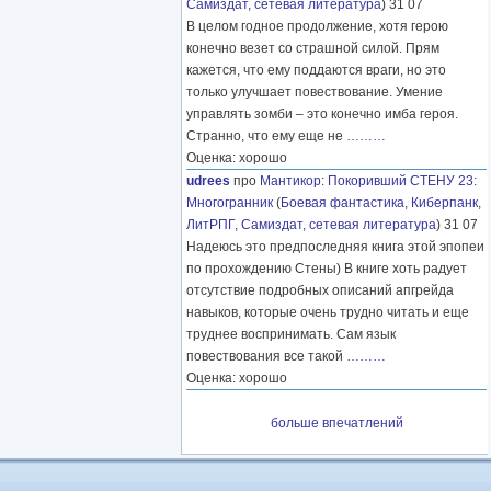
Самиздат, сетевая литература
) 31 07
В целом годное продолжение, хотя герою
конечно везет со страшной силой. Прям
кажется, что ему поддаются враги, но это
только улучшает повествование. Умение
управлять зомби – это конечно имба героя.
Странно, что ему еще не
………
Оценка: хорошо
udrees
про
Мантикор
:
Покоривший СТЕНУ 23:
Многогранник
(
Боевая фантастика
,
Киберпанк
,
ЛитРПГ
,
Самиздат, сетевая литература
) 31 07
Надеюсь это предпоследняя книга этой эпопеи
по прохождению Стены) В книге хоть радует
отсутствие подробных описаний апгрейда
навыков, которые очень трудно читать и еще
труднее воспринимать. Сам язык
повествования все такой
………
Оценка: хорошо
больше впечатлений