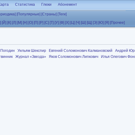
Карта
Статистика
Глюки
Абонемент
ериодика]
[Популярные]
[Страны]
[Теги]
]
[Й]
[К]
[Л]
[М]
[Н]
[О]
[П]
[Р]
[С]
[Т]
[У]
[Ф]
[Х]
[Ц]
[Ч]
[Ш]
[Щ]
[Э]
[Ю]
[Я]
[Прочее]
 Погодин
Уильям Шекспир
Евгений Соломонович Калмановский
Андрей Юр
твинник
Журнал «Звезда»
Яков Соломонович Липкович
Илья Олегович Фон