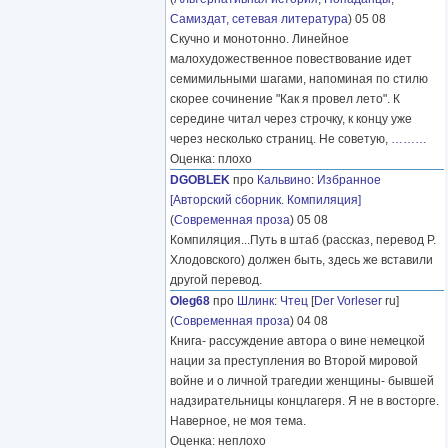
Самиздат, сетевая литература
) 05 08
Скучно и монотонно. Линейное
малохудожественное повествование идет
семимильными шагами, напоминая по стилю
скорее сочинение "Как я провел лето". К
середине читал через строчку, к концу уже
через несколько страниц. Не советую,
………
Оценка: плохо
DGOBLEK
про
Кальвино
:
Избранное
[Авторский сборник. Компиляция]
(
Современная проза
) 05 08
Компиляция...Путь в штаб (рассказ, перевод Р.
Хлодовского) должен быть, здесь же вставили
другой перевод.
Oleg68
про
Шлинк
:
Чтец
[
Der Vorleser
ru]
(
Современная проза
) 04 08
Книга- рассуждение автора о вине немецкой
нации за преступления во Второй мировой
войне и о личной трагедии женщины- бывшей
надзирательницы концлагеря. Я не в восторге.
Наверное, не моя тема.
Оценка: неплохо