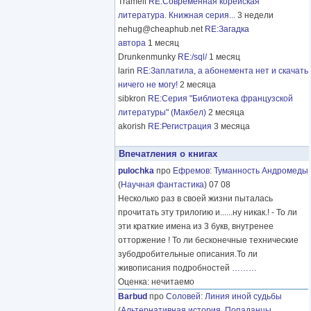
Tramell
RE:Современная корейская
литература. Книжная серия...
3 недели
nehug@cheaphub.net
RE:Загадка
автора
1 месяц
Drunkenmunky
RE:/sql/
1 месяц
larin
RE:Заплатила, а абонемента нет и скачать
ничего не могу!
2 месяца
sibkron
RE:Серия "Библиотека французской
литературы" (Макбел)
2 месяца
akorish
RE:Регистрация
3 месяца
Впечатления о книгах
pulochka
про
Ефремов
:
Туманность Андромеды
(
Научная фантастика
) 07 08
Несколько раз в своей жизни пыталась
прочитать эту трилогию и......ну никак.! - То ли
эти краткие имена из 3 букв, внутренее
отторжение ! То ли бесконечные технические
зубодробительные описания.То ли
живописания подробностей
………
Оценка: нечитаемо
Barbud
про
Соловей
:
Линия иной судьбы
(
Альтернативная история
,
Попаданцы
,