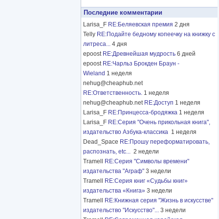
Последние комментарии
Larisa_F
RE:Беляевская премия
2 дня
Telly
RE:Подайте бедному копеечку на книжку с
литреса...
4 дня
epoost
RE:Древнейшая мудрость
6 дней
epoost
RE:Чарльз Брокден Браун -
Wieland
1 неделя
nehug@cheaphub.net
RE:Ответственность.
1 неделя
nehug@cheaphub.net
RE:Доступ
1 неделя
Larisa_F
RE:Принцесса-бродяжка
1 неделя
Larisa_F
RE:Серия "Очень прикольная книга",
издательство Азбука-классика
1 неделя
Dead_Space
RE:Прошу переформатировать,
распознать, etc...
2 недели
Tramell
RE:Серия "Символы времени"
издательства "Аграф"
3 недели
Tramell
RE:Серия книг «Судьбы книг»
издательства «Книга»
3 недели
Tramell
RE:Книжная серия "Жизнь в искусстве"
издательство "Искусство"...
3 недели