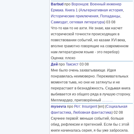
Barbud
про
Воронцов
:
Военный инженер
Ермака. Книга 1
(
Альтернативная история
,
Исторические приключения
,
Попаданцы
,
Самиздат, сетевая литература
) 03 08
Что-то как-то не ахти. Не знаю, как насчет
исторической точности происходящих в
повествовании событий, но казаки XVI века,
вполне грамотно говорящие на современном
нам литературном языке - это перебор)
Оценка: плохо
Дей
про
Таксист
03 08
Мне было очень захватывающе. Идея
понравилась неимоверно. Переживательных
моментов тьма, но они не затянуты и не
перерастают в безнадёжность. Седьмая книга
выбивается из общего ряда в лучшую сторону.
Миллиардер, приговорённый
………
mysevra
про
Рот
:
Insurgent
[en] (
Социальная
фантастика
,
Любовная фантастика
) 02 08
Скучнее первой: меньше событий, больше
обид, рефлексии и претензий. Если бы с этой
книги начиналась серия, я бы уже забросила.