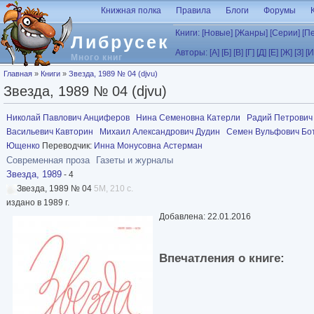
Перейти к основному содержанию
Книжная полка
Правила
Блоги
Форумы
Книги:
[Новые]
[Жанры]
[Серии]
[П
Либрусек
Авторы:
[А]
[Б]
[В]
[Г]
[Д]
[Е]
[Ж]
[З]
[И
Много книг
Вы здесь
Главная
»
Книги
»
Звезда, 1989 № 04 (djvu)
Звезда, 1989 № 04 (djvu)
Николай Павлович Анциферов
Нина Семеновна Катерли
Радий Петрович
Васильевич Кавторин
Михаил Александрович Дудин
Семен Вульфович Бо
Ющенко
Переводчик:
Инна Монусовна Астерман
Современная проза
Газеты и журналы
Звезда, 1989
- 4
Звезда, 1989 № 04
5M, 210 с.
издано в 1989 г.
Добавлена: 22.01.2016
Впечатления о книге: