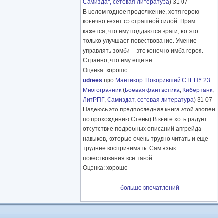
Самиздат, сетевая литература
) 31 07
В целом годное продолжение, хотя герою
конечно везет со страшной силой. Прям
кажется, что ему поддаются враги, но это
только улучшает повествование. Умение
управлять зомби – это конечно имба героя.
Странно, что ему еще не
………
Оценка: хорошо
udrees
про
Мантикор
:
Покоривший СТЕНУ 23:
Многогранник
(
Боевая фантастика
,
Киберпанк
,
ЛитРПГ
,
Самиздат, сетевая литература
) 31 07
Надеюсь это предпоследняя книга этой эпопеи
по прохождению Стены) В книге хоть радует
отсутствие подробных описаний апгрейда
навыков, которые очень трудно читать и еще
труднее воспринимать. Сам язык
повествования все такой
………
Оценка: хорошо
больше впечатлений