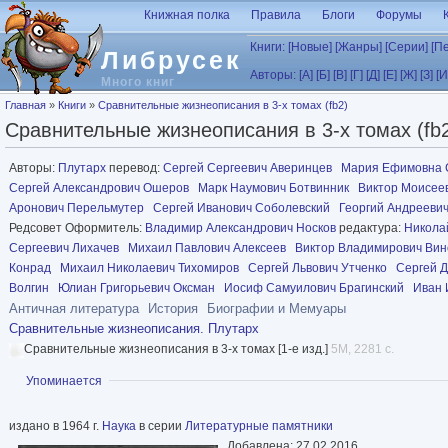
Перейти к основному содержанию
Книжная полка
Правила
Блоги
Форумы
Книги:
[Новые]
[Жанры]
[Серии]
[П
Либрусек
Авторы:
[А]
[Б]
[В]
[Г]
[Д]
[Е]
[Ж]
[З]
[И
Много книг
Вы здесь
Главная
»
Книги
»
Сравнительные жизнеописания в 3-х томах (fb2)
Сравнительные жизнеописания в 3-х томах (fb
Авторы:
Плутарх
перевод:
Сергей Сергеевич Аверинцев
Мария Ефимовна 
Сергей Александрович Ошеров
Марк Наумович Ботвинник
Виктор Моисее
Аронович Перельмутер
Сергей Иванович Соболевский
Георгий Андрееви
Редсовет Оформитель:
Владимир Александрович Носков
редактура:
Никола
Сергеевич Лихачев
Михаил Павлович Алексеев
Виктор Владимирович Вин
Конрад
Михаил Николаевич Тихомиров
Сергей Львович Утченко
Сергей Д
Волгин
Юлиан Григорьевич Оксман
Иосиф Самуилович Брагинский
Иван 
Античная литература
История
Биографии и Мемуары
Сравнительные жизнеописания. Плутарх
Сравнительные жизнеописания в 3-х томах [1-е изд.]
5M, 2281 с.
Показать
Упоминается
издано в 1964 г.
Наука
в серии
Литературные памятники
Добавлена: 27.02.2016