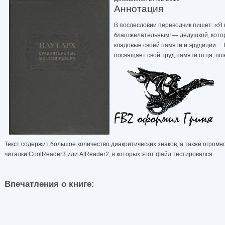
Аннотация
В послесловии переводчик пишет: «Я 
благожелательным! — дедушкой, кото
кладовые своей памяти и эрудиции… В
посвящает свой труд памяти отца, п
Текст содержит большое количество диакритических знаков, а также огром
читалки CoolReader3 или AlReader2, в которых этот файл тестировался.
Впечатления о книге: