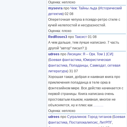
Оценка: неплохо
mysevra
про
Чиж
:
Тайны льда
(
Исторический
детектив
) 02 08
Опереточная чепуха в псевдо-ретро стиле с
кучей нелепостей и несуразностей.
Оценка: плохо
RedRoses3
про
Таксист
01 08
А чем дальше, тем лучше написано. 7 часть
другой "автор" писал? ))
udrees
про
Лисицин
:
Я – Орк. Том 1 [СИ]
(
Боевая фантастика
,
Юмористическая
фантастика
,
Попаданцы
,
Самиздат, сетевая
литература
) 31 07
Хорошая такая, добрая и наивная книга про
приключения попаданца в теле орка в
фэнтезийном мире. Все действо начинается с
первой страницы. Книга написана очень
простоватым языком, наивная, многое не
объясняется, ну и плюс как
………
Оценка: неплохо
udrees
про
Сугралинов
:
Город титанов
(
Боевая
фантастика
,
Постапокалипсис
,
ЛитРПГ
,