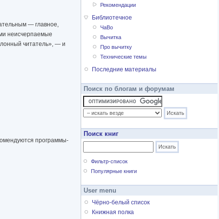
Рекомендации
Библиотечное
лательным — главное,
ЧаВо
ами неисчерпаемые
Вычитка
клонный читатель», — и
Про вычитку
Технические темы
Последние материалы
Поиск по блогам и форумам
Поиск книг
екомендуются программы-
Фильтр-список
Популярные книги
User menu
Чёрно-белый список
Книжная полка