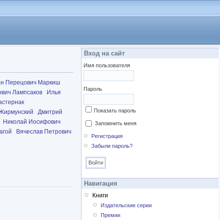
Вход на сайт
Имя пользователя
н Перецович Маркиш
Пароль
ович Лампсаков
Илья
астернак
Показать пароль
 Жирмунский
Дмитрий
Николай Иосифович
Запомнить меня
агой
Вячеслав Петрович
Регистрация
Забыли пароль?
Навигация
Книги
Издательские серии
Премии