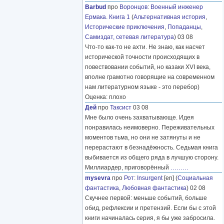
Barbud
про
Воронцов
:
Военный инженер
Ермака. Книга 1
(
Альтернативная история
,
Исторические приключения
,
Попаданцы
,
Самиздат, сетевая литература
) 03 08
Что-то как-то не ахти. Не знаю, как насчет
исторической точности происходящих в
повествовании событий, но казаки XVI века,
вполне грамотно говорящие на современном
нам литературном языке - это перебор)
Оценка: плохо
Дей
про
Таксист
03 08
Мне было очень захватывающе. Идея
понравилась неимоверно. Переживательных
моментов тьма, но они не затянуты и не
перерастают в безнадёжность. Седьмая книга
выбивается из общего ряда в лучшую сторону.
Миллиардер, приговорённый
………
mysevra
про
Рот
:
Insurgent
[en] (
Социальная
фантастика
,
Любовная фантастика
) 02 08
Скучнее первой: меньше событий, больше
обид, рефлексии и претензий. Если бы с этой
книги начиналась серия, я бы уже забросила.