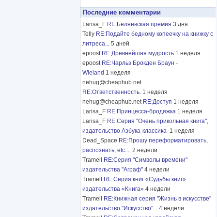
Последние комментарии
Larisa_F
RE:Беляевская премия
3 дня
Telly
RE:Подайте бедному копеечку на книжку с
литреса...
5 дней
epoost
RE:Древнейшая мудрость
1 неделя
epoost
RE:Чарльз Брокден Браун -
Wieland
1 неделя
nehug@cheaphub.net
RE:Ответственность.
1 неделя
nehug@cheaphub.net
RE:Доступ
1 неделя
Larisa_F
RE:Принцесса-бродяжка
1 неделя
Larisa_F
RE:Серия "Очень прикольная книга",
издательство Азбука-классика
1 неделя
Dead_Space
RE:Прошу переформатировать,
распознать, etc...
2 недели
Tramell
RE:Серия "Символы времени"
издательства "Аграф"
4 недели
Tramell
RE:Серия книг «Судьбы книг»
издательства «Книга»
4 недели
Tramell
RE:Книжная серия "Жизнь в искусстве"
издательство "Искусство"...
4 недели