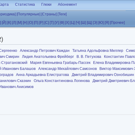
Карта
Статистика
Глюки
Абонемент
ериодика]
[Популярные]
[Страны]
[Теги]
]
[Й]
[К]
[Л]
[М]
[Н]
[О]
[П]
[Р]
[С]
[Т]
[У]
[Ф]
[Х]
[Ц]
[Ч]
[Ш]
[Щ]
[Э]
[Ю]
[Я]
[Прочее]
2)
Сергеенко
Александр Петрович Каждан
Татьяна Адольфовна Миллер
Симо
вич Смирин
Лидия Анатольевна Фрейберг
В. В. Петухова
Константин Павл
ч Стратановский
Мария Евгеньевна Грабарь-Пассек
Елена Владимировна П
й Иванович Балашов
Александр Михайлович Самсонов
Виктор Максимович
оградов
Анна Аркадьевна Елистратова
Дмитрий Владимирович Ознобишин
анилович Сказкин
Ольга Константиновна Логинова
Дмитрий Дмитриевич Бл
Иванович Анисимов