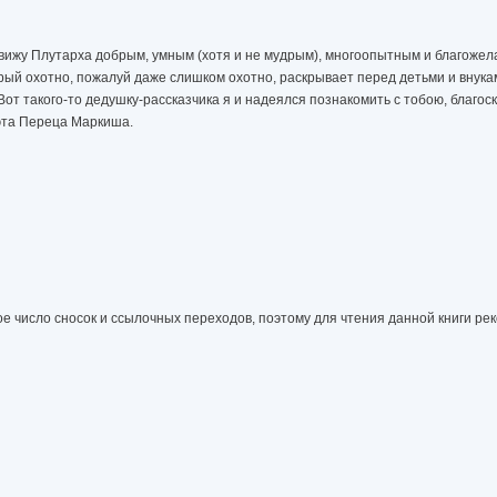
вижу Плутарха добрым, умным (хотя и не мудрым), многоопытным и благоже
рый охотно, пожалуй даже слишком охотно, раскрывает перед детьми и внук
от такого-то дедушку-рассказчика я и надеялся познакомить с тобою, благос
оэта Переца Маркиша.
ное число сносок и ссылочных переходов, поэтому для чтения данной книги р