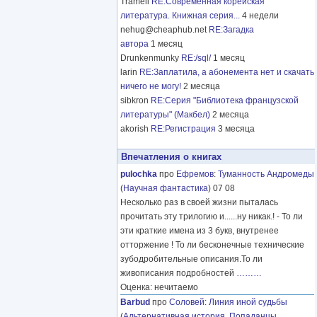
Tramell
RE:Современная корейская
литература. Книжная серия...
4 недели
nehug@cheaphub.net
RE:Загадка
автора
1 месяц
Drunkenmunky
RE:/sql/
1 месяц
larin
RE:Заплатила, а абонемента нет и скачать
ничего не могу!
2 месяца
sibkron
RE:Серия "Библиотека французской
литературы" (Макбел)
2 месяца
akorish
RE:Регистрация
3 месяца
Впечатления о книгах
pulochka
про
Ефремов
:
Туманность Андромеды
(
Научная фантастика
) 07 08
Несколько раз в своей жизни пыталась
прочитать эту трилогию и......ну никак.! - То ли
эти краткие имена из 3 букв, внутренее
отторжение ! То ли бесконечные технические
зубодробительные описания.То ли
живописания подробностей
………
Оценка: нечитаемо
Barbud
про
Соловей
:
Линия иной судьбы
(
Альтернативная история
,
Попаданцы
,