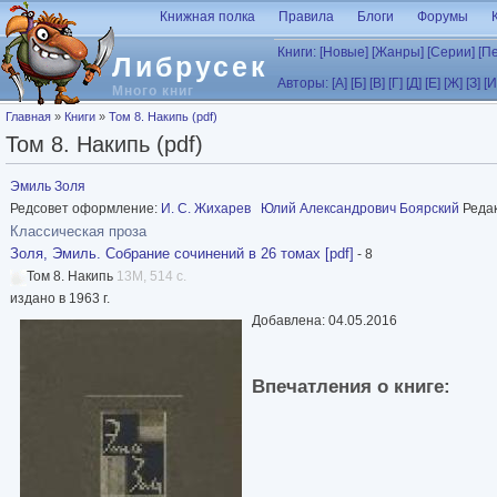
Перейти к основному содержанию
Книжная полка
Правила
Блоги
Форумы
Книги:
[Новые]
[Жанры]
[Серии]
[П
Либрусек
Авторы:
[А]
[Б]
[В]
[Г]
[Д]
[Е]
[Ж]
[З]
[И
Много книг
Вы здесь
Главная
»
Книги
»
Том 8. Накипь (pdf)
Том 8. Накипь (pdf)
Эмиль Золя
Редсовет оформление:
И. С. Жихарев
Юлий Александрович Боярский
Реда
Классическая проза
Золя, Эмиль. Собрание сочинений в 26 томах [pdf]
- 8
Том 8. Накипь
13M, 514 с.
издано в 1963 г.
Добавлена: 04.05.2016
Впечатления о книге: