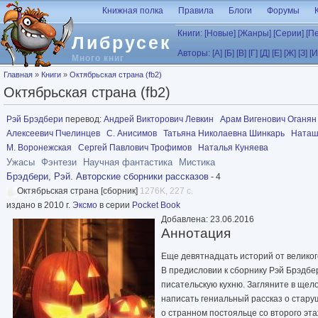
Перейти к основному содержанию
Книжная полка
Правила
Блоги
Форумы
Книги:
[Новые]
[Жанры]
[Серии]
[П
Либрусек
Авторы:
[А]
[Б]
[В]
[Г]
[Д]
[Е]
[Ж]
[З]
[И
Много книг
Вы здесь
Главная
»
Книги
»
Октябрьская страна (fb2)
Октябрьская страна (fb2)
Рэй Брэдбери
перевод:
Андрей Викторович Левкин
Арам Вигенович Оганян
Алексеевич Пчелинцев
С. Анисимов
Татьяна Николаевна Шинкарь
Наташ
М. Воронежская
Сергей Павлович Трофимов
Наталья Куняева
Ужасы
Фэнтези
Научная фантастика
Мистика
Брэдбери, Рэй. Авторские сборники рассказов
- 4
Октябрьская страна [сборник]
1276K, 227 с.
издано в 2010 г.
Эксмо
в серии
Pocket Book
Добавлена: 23.06.2016
Аннотация
Еще девятнадцать историй от великог
В предисловии к сборнику Рэй Брэдбе
писательскую кухню. Загляните в щело
написать гениальный рассказ о стару
о странном постояльце со второго эт