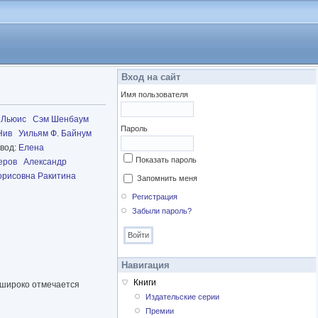
Вход на сайт
Имя пользователя
 Льюис
Сэм Шенбаум
Пароль
Нив
Уильям Ф. Байнум
вод:
Елена
Показать пароль
еров
Александр
орисовна Ракитина
Запомнить меня
Регистрация
Забыли пароль?
Навигация
Книги
 широко отмечается
Издательские серии
Премии