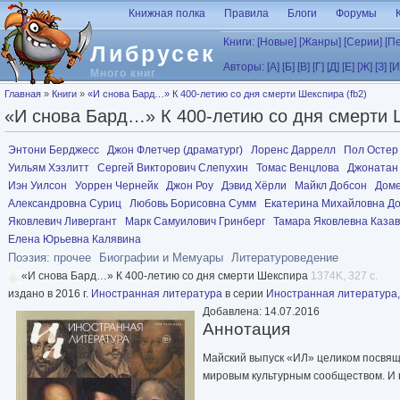
Перейти к основному содержанию
Книжная полка
Правила
Блоги
Форумы
Книги:
[Новые]
[Жанры]
[Серии]
[П
Либрусек
Авторы:
[А]
[Б]
[В]
[Г]
[Д]
[Е]
[Ж]
[З]
[И
Много книг
Вы здесь
Главная
»
Книги
»
«И снова Бард…» К 400-летию со дня смерти Шекспира (fb2)
«И снова Бард…» К 400-летию со дня смерти Ш
Энтони Берджесс
Джон Флетчер (драматург)
Лоренс Даррелл
Пол Остер
Уильям Хэзлитт
Сергей Викторович Слепухин
Томас Венцлова
Джонатан
Иэн Уилсон
Уоррен Чернейк
Джон Роу
Дэвид Хёрли
Майкл Добсон
Доме
Александровна Суриц
Любовь Борисовна Сумм
Екатерина Михайловна Д
Яковлевич Ливергант
Марк Самуилович Гринберг
Тамара Яковлевна Казав
Елена Юрьевна Калявина
Поэзия: прочее
Биографии и Мемуары
Литературоведение
«И снова Бард…» К 400-летию со дня смерти Шекспира
1374K, 327 с.
издано в 2016 г.
Иностранная литература
в серии
Иностранная литература,
Добавлена: 14.07.2016
Аннотация
Майский выпуск «ИЛ» целиком посвящ
мировым культурным сообществом. И