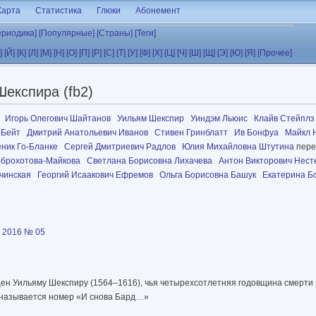
Карта
Статистика
Глюки
Абонемент
ериодика]
[Популярные]
[Страны]
[Теги]
]
[Й]
[К]
[Л]
[М]
[Н]
[О]
[П]
[Р]
[С]
[Т]
[У]
[Ф]
[Х]
[Ц]
[Ч]
[Ш]
[Щ]
[Э]
[Ю]
[Я]
[Прочее]
експира (fb2)
Игорь Олегович Шайтанов
Уильям Шекспир
Уиндэм Льюис
Клайв Стейплз
 Бейт
Дмитрий Анатольевич Иванов
Cтивен Гринблатт
Ив Бонфуа
Майкл 
ник Го-Бланке
Сергей Дмитриевич Радлов
Юлия Михайловна Штутина
пере
оброхотова-Майкова
Светлана Борисовна Лихачева
Антон Викторович Нест
чинская
Георгий Исаакович Ефремов
Ольга Борисовна Башук
Екатерина Б
 2016 № 05
ен Уильяму Шекспиру (1564–1616), чья четырехсотлетняя годовщина смерти
 называется номер «И снова Бард…»