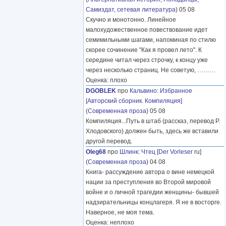
Самиздат, сетевая литература
) 05 08
Скучно и монотонно. Линейное
малохудожественное повествование идет
семимильными шагами, напоминая по стилю
скорее сочинение "Как я провел лето". К
середине читал через строчку, к концу уже
через несколько страниц. Не советую,
………
Оценка: плохо
DGOBLEK
про
Кальвино
:
Избранное
[Авторский сборник. Компиляция]
(
Современная проза
) 05 08
Компиляция...Путь в штаб (рассказ, перевод Р.
Хлодовского) должен быть, здесь же вставили
другой перевод.
Oleg68
про
Шлинк
:
Чтец
[
Der Vorleser
ru]
(
Современная проза
) 04 08
Книга- рассуждение автора о вине немецкой
нации за преступления во Второй мировой
войне и о личной трагедии женщины- бывшей
надзирательницы концлагеря. Я не в восторге.
Наверное, не моя тема.
Оценка: неплохо