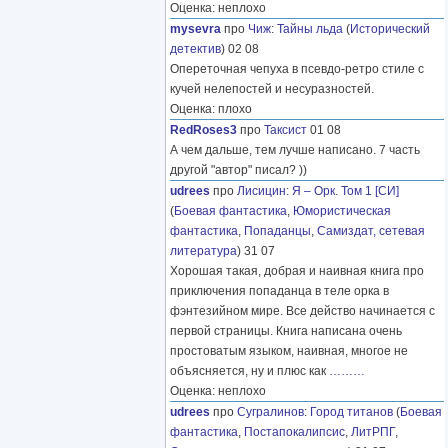
Оценка: неплохо
mysevra
про
Чиж
:
Тайны льда
(
Исторический
детектив
) 02 08
Опереточная чепуха в псевдо-ретро стиле с
кучей нелепостей и несуразностей.
Оценка: плохо
RedRoses3
про
Таксист
01 08
А чем дальше, тем лучше написано. 7 часть
другой "автор" писал? ))
udrees
про
Лисицин
:
Я – Орк. Том 1 [СИ]
(
Боевая фантастика
,
Юмористическая
фантастика
,
Попаданцы
,
Самиздат, сетевая
литература
) 31 07
Хорошая такая, добрая и наивная книга про
приключения попаданца в теле орка в
фэнтезийном мире. Все действо начинается с
первой страницы. Книга написана очень
простоватым языком, наивная, многое не
объясняется, ну и плюс как
………
Оценка: неплохо
udrees
про
Сугралинов
:
Город титанов
(
Боевая
фантастика
,
Постапокалипсис
,
ЛитРПГ
,