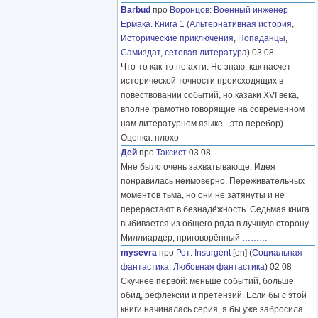
Barbud
про
Воронцов
:
Военный инженер
Ермака. Книга 1
(
Альтернативная история
,
Исторические приключения
,
Попаданцы
,
Самиздат, сетевая литература
) 03 08
Что-то как-то не ахти. Не знаю, как насчет
исторической точности происходящих в
повествовании событий, но казаки XVI века,
вполне грамотно говорящие на современном
нам литературном языке - это перебор)
Оценка: плохо
Дей
про
Таксист
03 08
Мне было очень захватывающе. Идея
понравилась неимоверно. Переживательных
моментов тьма, но они не затянуты и не
перерастают в безнадёжность. Седьмая книга
выбивается из общего ряда в лучшую сторону.
Миллиардер, приговорённый
………
mysevra
про
Рот
:
Insurgent
[en] (
Социальная
фантастика
,
Любовная фантастика
) 02 08
Скучнее первой: меньше событий, больше
обид, рефлексии и претензий. Если бы с этой
книги начиналась серия, я бы уже забросила.