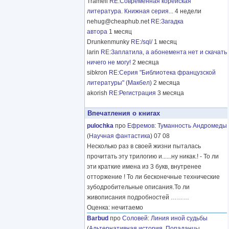
Tramell
RE:Современная корейская
литература. Книжная серия...
4 недели
nehug@cheaphub.net
RE:Загадка
автора
1 месяц
Drunkenmunky
RE:/sql/
1 месяц
larin
RE:Заплатила, а абонемента нет и скачать
ничего не могу!
2 месяца
sibkron
RE:Серия "Библиотека французской
литературы" (Макбел)
2 месяца
akorish
RE:Регистрация
3 месяца
Впечатления о книгах
pulochka
про
Ефремов
:
Туманность Андромеды
(
Научная фантастика
) 07 08
Несколько раз в своей жизни пыталась
прочитать эту трилогию и......ну никак.! - То ли
эти краткие имена из 3 букв, внутренее
отторжение ! То ли бесконечные технические
зубодробительные описания.То ли
живописания подробностей
………
Оценка: нечитаемо
Barbud
про
Соловей
:
Линия иной судьбы
(
Альтернативная история
,
Попаданцы
,