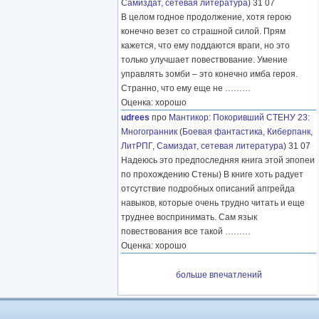
Самиздат, сетевая литература
) 31 07
В целом годное продолжение, хотя герою
конечно везет со страшной силой. Прям
кажется, что ему поддаются враги, но это
только улучшает повествование. Умение
управлять зомби – это конечно имба героя.
Странно, что ему еще не
………
Оценка: хорошо
udrees
про
Мантикор
:
Покоривший СТЕНУ 23:
Многогранник
(
Боевая фантастика
,
Киберпанк
,
ЛитРПГ
,
Самиздат, сетевая литература
) 31 07
Надеюсь это предпоследняя книга этой эпопеи
по прохождению Стены) В книге хоть радует
отсутствие подробных описаний апгрейда
навыков, которые очень трудно читать и еще
труднее воспринимать. Сам язык
повествования все такой
………
Оценка: хорошо
больше впечатлений