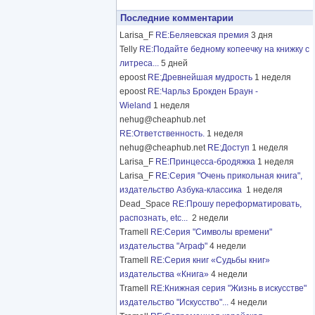
Последние комментарии
Larisa_F
RE:Беляевская премия
3 дня
Telly
RE:Подайте бедному копеечку на книжку с
литреса...
5 дней
epoost
RE:Древнейшая мудрость
1 неделя
epoost
RE:Чарльз Брокден Браун -
Wieland
1 неделя
nehug@cheaphub.net
RE:Ответственность.
1 неделя
nehug@cheaphub.net
RE:Доступ
1 неделя
Larisa_F
RE:Принцесса-бродяжка
1 неделя
Larisa_F
RE:Серия "Очень прикольная книга",
издательство Азбука-классика
1 неделя
Dead_Space
RE:Прошу переформатировать,
распознать, etc...
2 недели
Tramell
RE:Серия "Символы времени"
издательства "Аграф"
4 недели
Tramell
RE:Серия книг «Судьбы книг»
издательства «Книга»
4 недели
Tramell
RE:Книжная серия "Жизнь в искусстве"
издательство "Искусство"...
4 недели