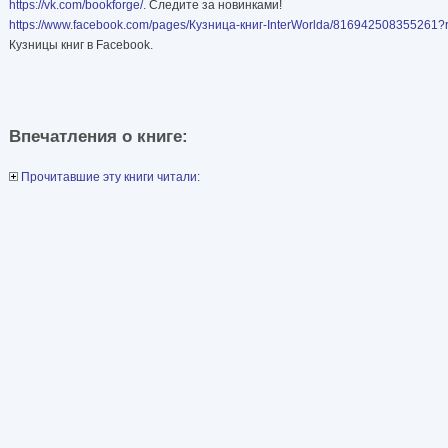
https://vk.com/bookforge/
. Следите за новинками!
https://www.facebook.com/pages/Кузница-книг-InterWorldа/816942508355261
Кузницы книг в Facebook.
Впечатления о книге:
Прочитавшие эту книги читали: