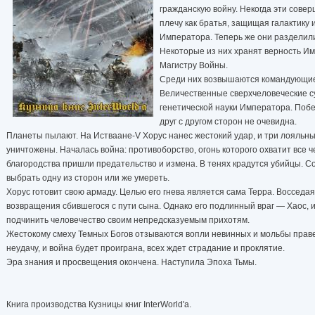
гражданскую войну. Некогда эти сове
плечу как братья, защищая галактику 
Императора. Теперь же они разделил
Некоторые из них хранят верность Им
Магистру Войны.
Среди них возвышаются командующие
Величественные сверхчеловеческие с
генетической науки Императора. Побе
друг с другом сторон не очевидна.
Планеты пылают. На Истваане-V Хорус нанес жестокий удар, и три лояльны
уничтожены. Началась война: противоборство, огонь которого охватит все ч
благородства пришли предательство и измена. В тенях крадутся убийцы. 
выбрать одну из сторон или же умереть.
Хорус готовит свою армаду. Целью его гнева является сама Терра. Воссед
возвращения сбившегося с пути сына. Однако его подлинный враг — Хаос, 
подчинить человечество своим непредсказуемым прихотям.
Жестокому смеху Темных Богов отзываются вопли невинных и мольбы прав
неудачу, и война будет проиграна, всех ждет страдание и проклятие.
Эра знания и просвещения окончена. Наступила Эпоха Тьмы.
Книга производства Кузницы книг InterWorld'а.