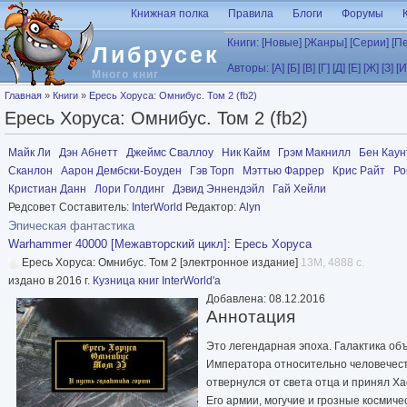
Перейти к основному содержанию
Книжная полка
Правила
Блоги
Форумы
Книги:
[Новые]
[Жанры]
[Серии]
[П
Либрусек
Авторы:
[А]
[Б]
[В]
[Г]
[Д]
[Е]
[Ж]
[З]
[И
Много книг
Вы здесь
Главная
»
Книги
»
Ересь Хоруса: Омнибус. Том 2 (fb2)
Ересь Хоруса: Омнибус. Том 2 (fb2)
Майк Ли
Дэн Абнетт
Джеймс Сваллоу
Ник Кайм
Грэм Макнилл
Бен Каун
Сканлон
Аарон Дембски-Боуден
Гэв Торп
Мэттью Фаррер
Крис Райт
Ро
Кристиан Данн
Лори Голдинг
Дэвид Эннендэйл
Гай Хейли
Редсовет Составитель:
InterWorld
Редактор:
Alyn
Эпическая фантастика
Warhammer 40000 [Межавторский цикл]
:
Ересь Хоруса
Ересь Хоруса: Омнибус. Том 2 [электронное издание]
13M, 4888 с.
издано в 2016 г.
Кузница книг InterWorld'а
Добавлена: 08.12.2016
Аннотация
Это легендарная эпоха. Галактика о
Императора относительно человечест
отвернулся от света отца и принял Ха
Его армии, могучие и грозные космиче