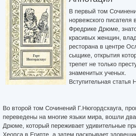
В первый том Сочинен
норвежского писателя 
Фредрике Дрюме, знато
красивых женщин, влад
ресторана в центре О
сыщике, открытия кото
трепет не только прест
знаменитых ученых.
Вступительная статья 
Во второй том Сочинений Г.Нюгордсхауга, про
переведены на многие языки мира, вошли дв
Дрюме, который переживает удивительные пр
Хеопса в Египте, а затем раскрывает зловещи