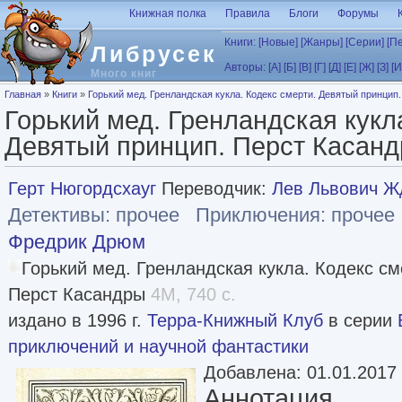
Перейти к основному содержанию
Книжная полка
Правила
Блоги
Форумы
Книги:
[Новые]
[Жанры]
[Серии]
[П
Либрусек
Авторы:
[А]
[Б]
[В]
[Г]
[Д]
[Е]
[Ж]
[З]
[И
Много книг
Вы здесь
Главная
»
Книги
»
Горький мед. Гренландская кукла. Кодекс смерти. Девятый принцип.
Горький мед. Гренландская кукл
Девятый принцип. Перст Касандр
Герт Нюгордсхауг
Переводчик:
Лев Львович Ж
Детективы: прочее
Приключения: прочее
Фредрик Дрюм
Горький мед. Гренландская кукла. Кодекс см
Перст Касандры
4M, 740 с.
издано в 1996 г.
Терра-Книжный Клуб
в серии
приключений и научной фантастики
Добавлена: 01.01.2017
Аннотация