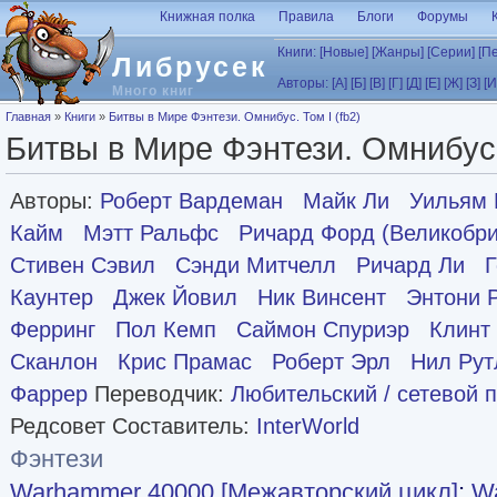
Перейти к основному содержанию
Книжная полка
Правила
Блоги
Форумы
Книги:
[Новые]
[Жанры]
[Серии]
[П
Либрусек
Авторы:
[А]
[Б]
[В]
[Г]
[Д]
[Е]
[Ж]
[З]
[И
Много книг
Вы здесь
Главная
»
Книги
»
Битвы в Мире Фэнтези. Омнибус. Том I (fb2)
Битвы в Мире Фэнтези. Омнибус. 
Авторы:
Роберт Вардеман
Майк Ли
Уильям 
Кайм
Мэтт Ральфс
Ричард Форд (Великобри
Стивен Сэвил
Сэнди Митчелл
Ричард Ли
Г
Каунтер
Джек Йовил
Ник Винсент
Энтони 
Ферринг
Пол Кемп
Саймон Спуриэр
Клинт
Сканлон
Крис Прамас
Роберт Эрл
Нил Ру
Фаррер
Переводчик:
Любительский / сетевой 
Редсовет Составитель:
InterWorld
Фэнтези
Warhammer 40000 [Межавторский цикл]
:
W