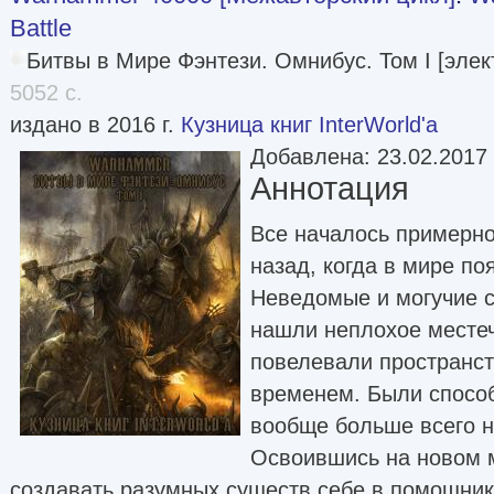
Battle
Битвы в Мире Фэнтези. Омнибус. Том I [эле
5052 с.
издано в 2016 г.
Кузница книг InterWorld'а
Добавлена: 23.02.2017
Аннотация
Все началось примерно
назад, когда в мире по
Неведомые и могучие с
нашли неплохое местеч
повелевали пространст
временем. Были способ
вообще больше всего н
Освоившись на новом м
создавать разумных существ себе в помощник