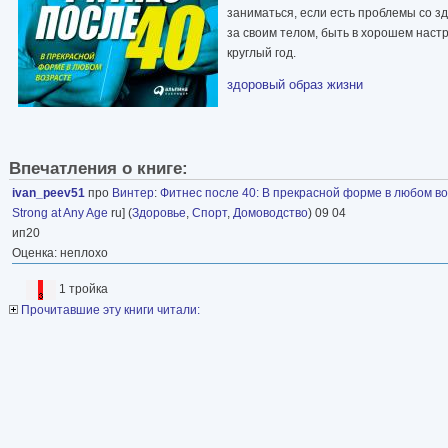
заниматься, если есть проблемы со з
за своим телом, быть в хорошем наст
круглый год.
здоровый образ жизни
Впечатления о книге:
ivan_peev51
про
Винтер
:
Фитнес после 40: В прекрасной форме в любом в
Strong at Any Age
ru] (
Здоровье
,
Спорт
,
Домоводство
) 09 04
ип20
Оценка: неплохо
1 тройка
Прочитавшие эту книги читали: