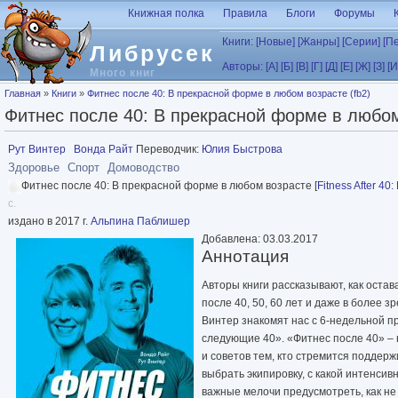
Перейти к основному содержанию
Книжная полка
Правила
Блоги
Форумы
Книги:
[Новые]
[Жанры]
[Серии]
[П
Либрусек
Авторы:
[А]
[Б]
[В]
[Г]
[Д]
[Е]
[Ж]
[З]
[И
Много книг
Вы здесь
Главная
»
Книги
»
Фитнес после 40: В прекрасной форме в любом возрасте (fb2)
Фитнес после 40: В прекрасной форме в любом
Рут Винтер
Вонда Райт
Переводчик:
Юлия Быстрова
Здоровье
Спорт
Домоводство
Фитнес после 40: В прекрасной форме в любом возрасте [
Fitness After 40
с.
издано в 2017 г.
Альпина Паблишер
Добавлена: 03.03.2017
Аннотация
Авторы книги рассказывают, как оста
после 40, 50, 60 лет и даже в более з
Винтер знакомят нас с 6-недельной 
следующие 40». «Фитнес после 40» –
и советов тем, кто стремится поддержи
выбрать экипировку, с какой интенсивн
важные мелочи предусмотреть, как не