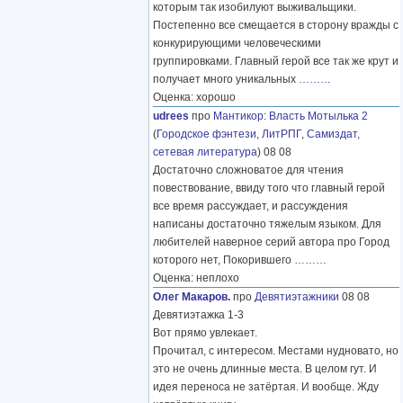
которым так изобилуют выживальщики.
Постепенно все смещается в сторону вражды с
конкурирующими человеческими
группировками. Главный герой все так же крут и
получает много уникальных
………
Оценка: хорошо
udrees
про
Мантикор
:
Власть Мотылька 2
(
Городское фэнтези
,
ЛитРПГ
,
Самиздат,
сетевая литература
) 08 08
Достаточно сложноватое для чтения
повествование, ввиду того что главный герой
все время рассуждает, и рассуждения
написаны достаточно тяжелым языком. Для
любителей наверное серий автора про Город
которого нет, Покорившего
………
Оценка: неплохо
Олег Макаров.
про
Девятиэтажники
08 08
Девятиэтажка 1-3
Вот прямо увлекает.
Прочитал, с интересом. Местами нудновато, но
это не очень длинные места. В целом гут. И
идея переноса не затёртая. И вообще. Жду