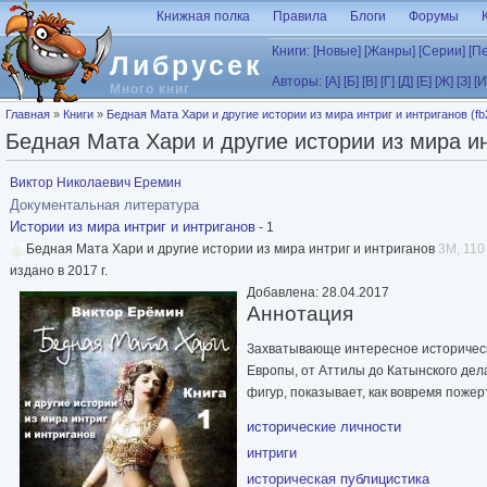
Перейти к основному содержанию
Книжная полка
Правила
Блоги
Форумы
Книги:
[Новые]
[Жанры]
[Серии]
[П
Либрусек
Авторы:
[А]
[Б]
[В]
[Г]
[Д]
[Е]
[Ж]
[З]
[И
Много книг
Вы здесь
Главная
»
Книги
»
Бедная Мата Хари и другие истории из мира интриг и интриганов (fb
Бедная Мата Хари и другие истории из мира ин
Виктор Николаевич Еремин
Документальная литература
Истории из мира интриг и интриганов
- 1
Бедная Мата Хари и другие истории из мира интриг и интриганов
3M, 110 
издано в 2017 г.
Добавлена: 28.04.2017
Аннотация
Захватывающе интересное историческ
Европы, от Аттилы до Катынского дел
фигур, показывает, как вовремя поже
исторические личности
интриги
историческая публицистика