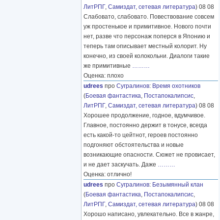
ЛитРПГ
,
Самиздат, сетевая литература
) 08 08
Слабовато, слабовато. Повествование совсем
уж простенькое и примитивное. Нового почти
нет, разве что персонаж поперся в Японию и
теперь там описывает местный колорит. Ну
конечно, из своей колокольни. Диалоги такие
же примитивные
………
Оценка: плохо
udrees
про
Сугралинов
:
Время охотников
(
Боевая фантастика
,
Постапокалипсис
,
ЛитРПГ
,
Самиздат, сетевая литература
) 08 08
Хорошее продолжение, годное, вдумчивое.
Главное, постоянно держит в тонусе, всегда
есть какой-то цейтнот, героев постоянно
подгоняют обстоятельства и новые
возникающие опасности. Сюжет не провисает,
и не дает заскучать. Даже
………
Оценка: отлично!
udrees
про
Сугралинов
:
Безымянный клан
(
Боевая фантастика
,
Постапокалипсис
,
ЛитРПГ
,
Самиздат, сетевая литература
) 08 08
Хорошо написано, увлекательно. Все в жанре,