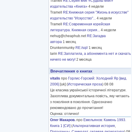
Tramell
RE:Серия книг «Судьбы книг»
издательства «Книга»
4 недели
Tramell
RE:Книжная серия "Жизнь в искусстве"
издательство "Искусство"...
4 недели
Tramell
RE:Современная корейская
литература. Книжная серия...
4 недели
nehug@cheaphub.net
RE:Загадка
автора
1 месяц
Drunkenmunky
RE:/sql/
1 месяц
larin
RE:Заплатила, а абонемента нет и скачать
ничего не могу!
2 месяца
Впечатления о книгах
vitalis
про
Горлис-Горский
:
Холодний Яр [вид.
2006]
[uk] (
Историческая проза
) 08 08
Це класика української історичної літератури.
Захоплива документальна повість, яку читають
з покоління в покоління. Однозначно
рекомендовано до прочитання!
Оценка: отлично!
Олег Макаров.
про
Емельянов
:
Камень 1993.
Книга 1 [СИ]
(
Альтернативная история
,
Попаданцы
,
Самиздат, сетевая литература
) 08