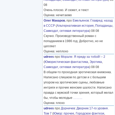
08
Очень плоско. И сюжет, и текст
Оценка: нечитаемо
Олег Макаров.
про
Емельянов
:
Главред: назад
в СССР
(
Альтернативная история
,
Попаданцы
,
Самиздат, сетевая литература
) 08 08
Скучно. Производственный роман с
попаданием в 1986 год. Добротно, но не
цепляет
Оценка: неплохо
udrees
про
Морале
:
Я приду за тобой! – 2
(
Юмористическая фантастика
,
Эротика
,
Самиздат, сетевая литература
) 08 08
В общем-то проходная эротическая книжонка.
Написано слишком по детски и с большим
упором на эротические сцены, любовные
интриги и прочие женские шалости. Написано
правда с мужской точки зрения, который желал
бы, чтобы молодые
………
Оценка: плохо
udrees
про
Дорничев
:
Дворник 17-го уровня.
Том 7
(
Юмор: прочее
,
Городское фэнтези
,