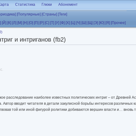
Карта
Статистика
Глюки
Абонемент
ериодика]
[Популярные]
[Страны]
[Теги]
]
[Й]
[К]
[Л]
[М]
[Н]
[О]
[П]
[Р]
[С]
[Т]
[У]
[Ф]
[Х]
[Ц]
[Ч]
[Ш]
[Щ]
[Э]
[Ю]
[Я]
[Прочее]
2)
триг и интриганов (fb2)
с.
ое расследование наиболее известных политических интриг – от Древней А
а. Автор вводит читателя в детали закулисной борьбы интересов различных к
ртвовав той или иной фигурой ролитики добиваются вершин власти и… вновь