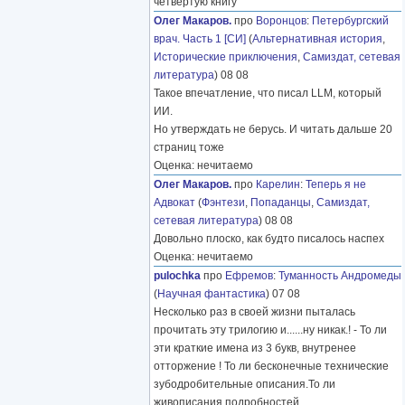
четвёртую книгу
Олег Макаров.
про
Воронцов
:
Петербургский
врач. Часть 1 [СИ]
(
Альтернативная история
,
Исторические приключения
,
Самиздат, сетевая
литература
) 08 08
Такое впечатление, что писал LLM, который
ИИ.
Но утверждать не берусь. И читать дальше 20
страниц тоже
Оценка: нечитаемо
Олег Макаров.
про
Карелин
:
Теперь я не
Адвокат
(
Фэнтези
,
Попаданцы
,
Самиздат,
сетевая литература
) 08 08
Довольно плоско, как будто писалось наспех
Оценка: нечитаемо
pulochka
про
Ефремов
:
Туманность Андромеды
(
Научная фантастика
) 07 08
Несколько раз в своей жизни пыталась
прочитать эту трилогию и......ну никак.! - То ли
эти краткие имена из 3 букв, внутренее
отторжение ! То ли бесконечные технические
зубодробительные описания.То ли
живописания подробностей
………