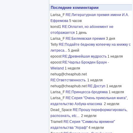
Последние комментарии
Larisa_F
RE:Литературная премия имени И.А.
Ефремова
5 часов
konst1
RE:Оплатил, но абонемент не
отображается
1 день
Larisa_F
RE:Беляевская премия
3 дня
Telly
RE:Подайте бедному копеечку на книжку с
литреса...
5 дней
epoost
RE:Древнейшая мудрость
1 неделя
epoost
RE:Чарльз Брокден Браун -
Wieland
1 неделя
nehug@cheaphub.net
RE:Ответственность.
1 неделя
nehug@cheaphub.net
RE:Доступ
1 неделя
Larisa_F
RE:Принцесса-бродяжка
1 неделя
Larisa_F
RE:Серия "Очень прикольная книга",
издательство Азбука-классика
2 недели
Dead_Space
RE:Прошу переформатировать,
распознать, etc...
2 недели
Tramell
RE:Серия "Символы времени"
издательства "Аграф"
4 недели