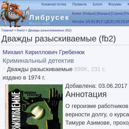
Перейти к основному содержанию
Книжная полка
Правила
Блоги
Форумы
Книги:
[Новые]
[Жанры]
[Серии]
[П
Либрусек
Авторы:
[А]
[Б]
[В]
[Г]
[Д]
[Е]
[Ж]
[З]
[И
Много книг
Вы здесь
Главная
»
Книги
»
Дважды разыскиваемые (fb2)
Дважды разыскиваемые (fb2)
Михаил Кириллович Гребенюк
Криминальный детектив
Дважды разыскиваемые
899K, 231 с.
издано в 1974 г.
Добавлена: 03.06.2017
Аннотация
О героизме работников
верности долгу, о кур
Тимуре Азимове, прохо