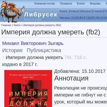
Перейти к основному содержанию
Книжная полка
Правила
Блоги
Форумы
Книги:
[Новые]
[Жанры]
[Серии]
[П
Либрусек
Авторы:
[А]
[Б]
[В]
[Г]
[Д]
[Е]
[Ж]
[З]
[И
Много книг
Вы здесь
Главная
»
Книги
»
Империя должна умереть (fb2)
Империя должна умереть (fb2)
Михаил Викторович Зыгарь
История
Публицистика
Империя должна умереть
7M, 718 с.
издано в 2017 г.
Добавлена: 15.10.2017
Аннотация
Революции не происхо
империи не гибнут ни с 
урок, который мы може