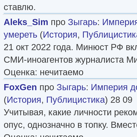
ставлю.
Aleks_Sim
про
Зыгарь
:
Импери
умереть
(
История
,
Публицистик
21 окт 2022 года. Минюст РФ вк
СМИ-иноагентов журналиста М
Оценка: нечитаемо
FoxGen
про
Зыгарь
:
Империя д
(
История
,
Публицистика
) 28 09
Учитывая, какие личности реко
опус, однозначно в топку. Вмест