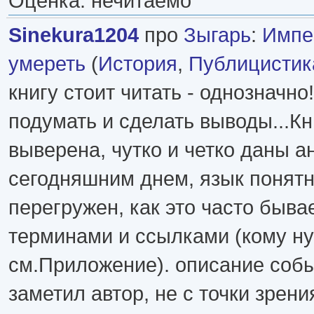
Оценка: нечитаемо
Sinekura1204
про
Зыгарь
:
Импе
умереть
(
История
,
Публицистик
книгу стоит читать - однозначно
подумать и сделать выводы...Кн
выверена, чутко и четко даны а
сегодняшним днем, язык понятн
перегружен, как это часто быва
терминами и ссылками (кому ну
см.Приложение). описание собы
заметил автор, не с точки зрени