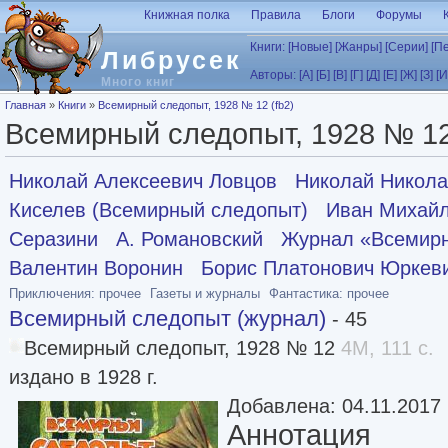
Перейти к основному содержанию
Книжная полка
Правила
Блоги
Форумы
Книги:
[Новые]
[Жанры]
[Серии]
[П
Либрусек
Авторы:
[А]
[Б]
[В]
[Г]
[Д]
[Е]
[Ж]
[З]
[И
Много книг
Вы здесь
Главная
»
Книги
»
Всемирный следопыт, 1928 № 12 (fb2)
Всемирный следопыт, 1928 № 12
Николай Алексеевич Ловцов
Николай Никол
Киселев (Всемирный следопыт)
Иван Михайл
Серазини
А. Романовский
Журнал «Всемир
Валентин Воронин
Борис Платонович Юркев
Приключения: прочее
Газеты и журналы
Фантастика: прочее
Всемирный следопыт (журнал)
- 45
Всемирный следопыт, 1928 № 12
4M, 111 с.
издано в 1928 г.
Добавлена: 04.11.2017
Аннотация